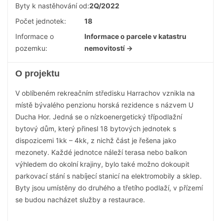
Byty k nastěhování od:
2Q/2022
Počet jednotek:
18
Informace o
Informace o parcele v katastru
pozemku:
nemovitostí →
O projektu
V oblíbeném rekreačním středisku Harrachov vznikla na
místě bývalého penzionu horská rezidence s názvem U
Ducha Hor. Jedná se o nízkoenergetický třípodlažní
bytový dům, který přinesl 18 bytových jednotek s
dispozicemi 1kk – 4kk, z nichž část je řešena jako
mezonety. Každé jednotce náleží terasa nebo balkon
výhledem do okolní krajiny, bylo také možno dokoupit
parkovací stání s nabíjecí stanicí na elektromobily a sklep.
Byty jsou umístěny do druhého a třetího podlaží, v přízemí
se budou nacházet služby a restaurace.