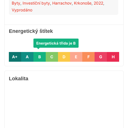
Byty
,
Investiční byty
,
Harrachov
,
Krkonoše
,
2022
,
Vyprodáno
Energetický štítek
Energetická třída je B
A+
A
B
C
D
E
F
G
H
Lokalita