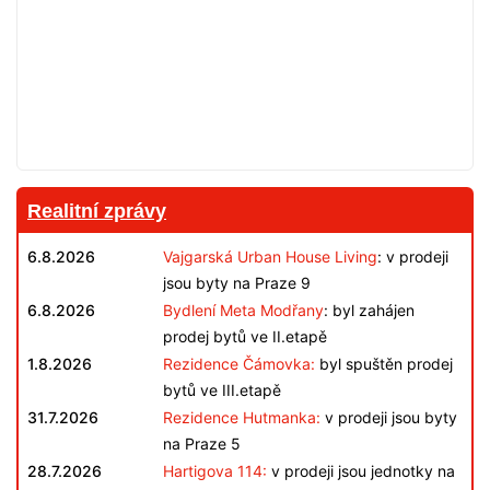
Realitní zprávy
6.8.2026
Vajgarská Urban House Living
: v prodeji
jsou byty na Praze 9
6.8.2026
Bydlení Meta Modřany
: byl zahájen
prodej bytů ve II.etapě
1.8.2026
Rezidence Čámovka:
byl spuštěn prodej
bytů ve III.etapě
31.7.2026
Rezidence Hutmanka:
v prodeji jsou byty
na Praze 5
28.7.2026
Hartigova 114:
v prodeji jsou jednotky na