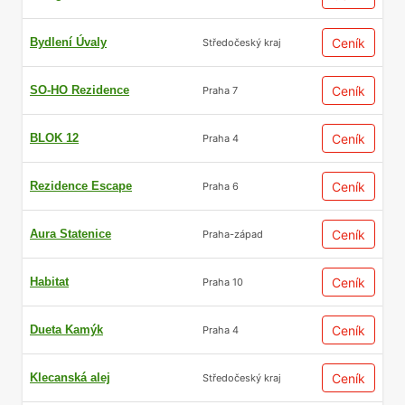
Bydlení Úvaly
Ceník
Středočeský kraj
SO-HO Rezidence
Ceník
Praha 7
BLOK 12
Ceník
Praha 4
Rezidence Escape
Ceník
Praha 6
Aura Statenice
Ceník
Praha-západ
Habitat
Ceník
Praha 10
Dueta Kamýk
Ceník
Praha 4
Klecanská alej
Ceník
Středočeský kraj