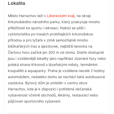
Lokalita
Město Harrachov leží v
Libereckém kraji
, na okraji
Krkonošského národního parku, který poskytuje mnoho
příležitostí ke sportu i rekreaci. Nabízí se pěší i
cykloturistika po trasách probíhajících krkonošskou
přírodou a pro lyžaře v zimě samozřejmě mnoho
běžkařských tras a sjezdovek, nejbližší lanovka na
Čertovu horu začíná jen 200 m od domu. Dobře dostupné
jsou i vzdálenější lokality jako například Jizerské hory nebo
polská strana Krkonoš s lázeňskými městy, termálními
koupališti a aquaparky. Praha je vzdálena necelé 2 hodiny
automobilem, nedaleko domu se nachází také autobusová
zastávka. Bytový dům je umístěn v centru obce
Harrachov, kde je k dispozici i potřebná občanská
vybavenost včetně obchodů, lékárny, restaurací nebo
půjčoven sportovního vybavení.