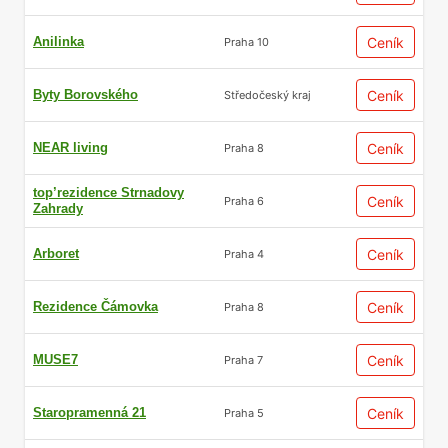
Anilinka
Ceník
Praha 10
Byty Borovského
Ceník
Středočeský kraj
NEAR living
Ceník
Praha 8
top’rezidence Strnadovy
Ceník
Praha 6
Zahrady
Arboret
Ceník
Praha 4
Rezidence Čámovka
Ceník
Praha 8
MUSE7
Ceník
Praha 7
Staropramenná 21
Ceník
Praha 5