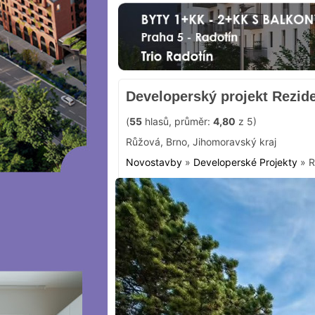
Developerský projekt Rezid
(
55
hlasů, průměr:
4,80
z 5)
Růžová
,
Brno
,
Jihomoravský kraj
Novostavby
»
Developerské Projekty
»
R