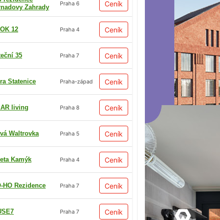
Ceník
Praha 6
rnadovy Zahrady
OK 12
Ceník
Praha 4
teční 35
Ceník
Praha 7
ra Statenice
Ceník
Praha-západ
AR living
Ceník
Praha 8
vá Waltrovka
Ceník
Praha 5
eta Kamýk
Ceník
Praha 4
-HO Rezidence
Ceník
Praha 7
USE7
Ceník
Praha 7