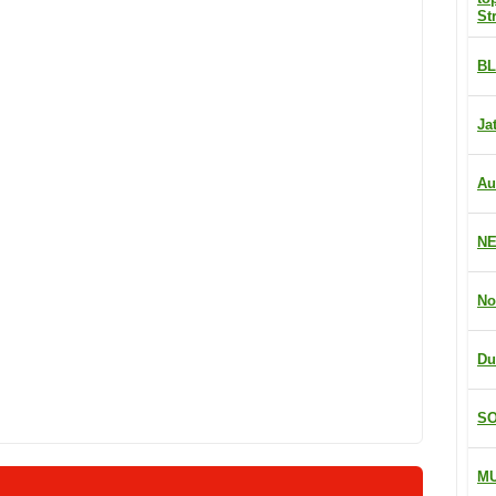
St
BL
Ja
Au
NE
No
Du
SO
M