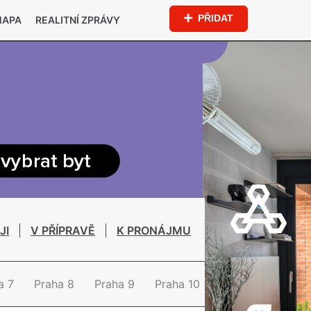
PŘIDAT
MAPA
REALITNÍ ZPRÁVY
JI
V PŘÍPRAVĚ
K PRONÁJMU
a 7
Praha 8
Praha 9
Praha 10