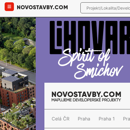
Celá ČR
Praha
Praha 1
Pr