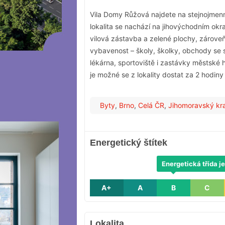
Vila Domy Růžová najdete na stejnojmenné
lokalita se nachází na jihovýchodním okr
vilová zástavba a zelené plochy, zároveň
vybavenost – školy, školky, obchody se 
lékárna, sportoviště i zastávky městské
je možné se z lokality dostat za 2 hodi
Byty
,
Brno
,
Celá ČR
,
Jihomoravský kra
Energetický štítek
Energetická třída je
A+
A
B
C
Lokalita