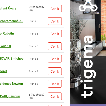
Středočeský
dlení Úvaly
Ceník
kraj
aropramenná 21
Ceník
Praha 5
io Radotín
Ceník
Praha 5
žkov 3.0
Ceník
Praha 3
HOVAR Smíchov
Ceník
Praha 5
boret
Ceník
Praha 4
zidence Newton
Ceník
Praha 8
Středočeský
SAIQ Beroun
Ceník
kraj