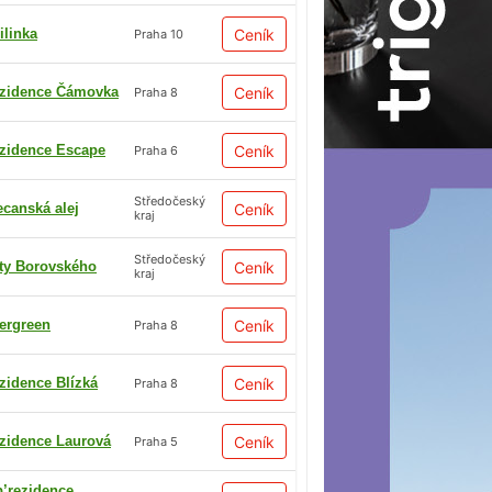
ilinka
Ceník
Praha 10
zidence Čámovka
Ceník
Praha 8
zidence Escape
Ceník
Praha 6
Středočeský
ecanská alej
Ceník
kraj
Středočeský
ty Borovského
Ceník
kraj
ergreen
Ceník
Praha 8
zidence Blízká
Ceník
Praha 8
zidence Laurová
Ceník
Praha 5
p’rezidence