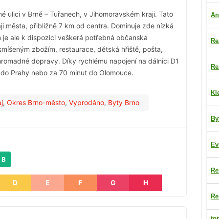
 ulici v Brně – Tuřanech, v Jihomoravském kraji. Tato
An
aji města, přibližně 7 km od centra. Dominuje zde nízká
 je ale k dispozici veškerá potřebná občanská
Re
smíšeným zbožím, restaurace, dětská hřiště, pošta,
 hromadné dopravy. Díky rychlému napojení na dálnici D1
Re
ny do Prahy nebo za 70 minut do Olomouce.
Kl
j
,
Okres Brno-město
,
Vyprodáno
,
Byty Brno
By
Ev
 B
Re
D
E
F
G
H
Re
to