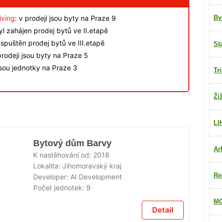
iving
: v prodeji jsou byty na Praze 9
By
byl zahájen prodej bytů ve II.etapě
spuštěn prodej bytů ve III.etapě
St
rodeji jsou byty na Praze 5
jsou jednotky na Praze 3
Tr
Ži
LI
Bytový dům Barvy
Ar
K nastěhování od:
2018
Lokalita:
Jihomoravský kraj
Re
Developer:
AI Development
Počet jednotek:
9
MO
Detail