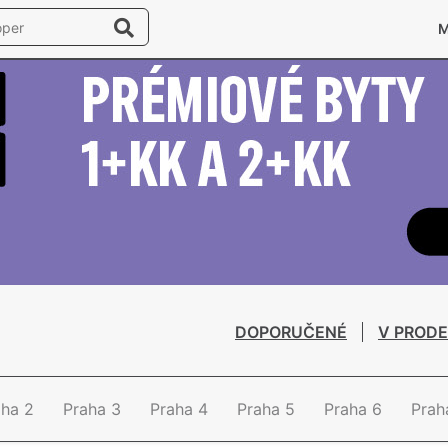
DOPORUČENÉ
V PRODE
aha 2
Praha 3
Praha 4
Praha 5
Praha 6
Prah