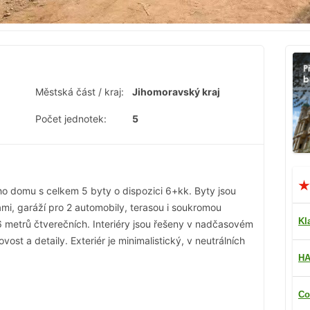
Městská část / kraj:
Jihomoravský kraj
Počet jednotek:
5
o domu s celkem 5 byty o dispozici 6+kk. Byty jsou
i, garáží pro 2 automobily, terasou i soukromou
Kl
 metrů čtverečních. Interiéry jsou řešeny v nadčasovém
vost a detaily. Exteriér je minimalistický, v neutrálních
HA
Co