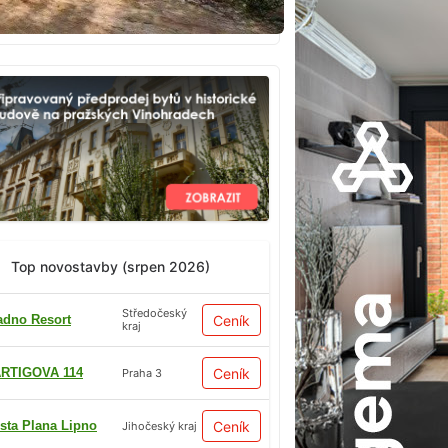
Top novostavby (srpen 2026)
Středočeský
adno Resort
Ceník
kraj
RTIGOVA 114
Ceník
Praha 3
sta Plana Lipno
Ceník
Jihočeský kraj