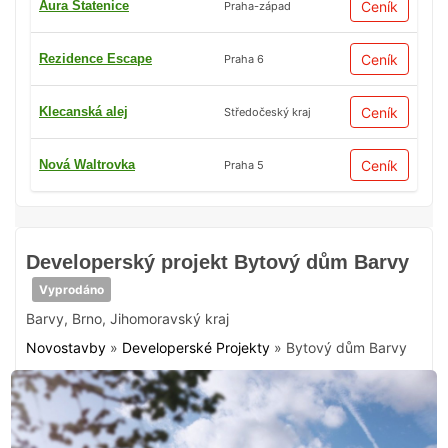
Aura Statenice
Ceník
Praha-západ
Rezidence Escape
Ceník
Praha 6
Klecanská alej
Ceník
Středočeský kraj
Nová Waltrovka
Ceník
Praha 5
Developerský projekt Bytový dům Barvy
Vyprodáno
Barvy
,
Brno
,
Jihomoravský kraj
Novostavby
»
Developerské Projekty
»
Bytový dům Barvy