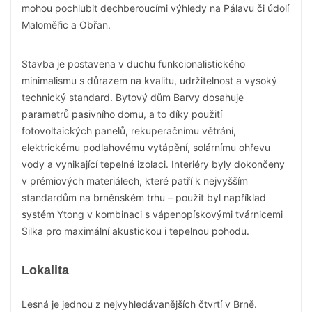
mohou pochlubit dechberoucími výhledy na Pálavu či údolí
Maloměřic a Obřan.
Stavba je postavena v duchu funkcionalistického
minimalismu s důrazem na kvalitu, udržitelnost a vysoký
technický standard. Bytový dům Barvy dosahuje
parametrů pasivního domu, a to díky použití
fotovoltaických panelů, rekuperačnímu větrání,
elektrickému podlahovému vytápění, solárnímu ohřevu
vody a vynikající tepelné izolaci. Interiéry byly dokončeny
v prémiových materiálech, které patří k nejvyšším
standardům na brněnském trhu – použit byl například
systém Ytong v kombinaci s vápenopískovými tvárnicemi
Silka pro maximální akustickou i tepelnou pohodu.
Lokalita
Lesná je jednou z nejvyhledávanějších čtvrtí v Brně.