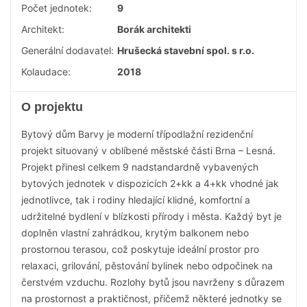
Počet jednotek:
9
Architekt:
Borák architekti
Generální dodavatel:
Hrušecká stavební spol. s r.o.
Kolaudace:
2018
O projektu
Bytový dům Barvy je moderní třípodlažní rezidenční
projekt situovaný v oblíbené městské části Brna – Lesná.
Projekt přinesl celkem 9 nadstandardně vybavených
bytových jednotek v dispozicích 2+kk a 4+kk vhodné jak
jednotlivce, tak i rodiny hledající klidné, komfortní a
udržitelné bydlení v blízkosti přírody i města. Každý byt je
doplněn vlastní zahrádkou, krytým balkonem nebo
prostornou terasou, což poskytuje ideální prostor pro
relaxaci, grilování, pěstování bylinek nebo odpočinek na
čerstvém vzduchu. Rozlohy bytů jsou navrženy s důrazem
na prostornost a praktičnost, přičemž některé jednotky se