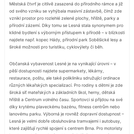
Městská čtvrť je citlivě zasazená do přírodního rámce a již
od svého vzniku se vyhýbala masivní zástavbě, čímž zde
vznikl prostor pro rozlehlé zelené plochy, hřiště, parky a
přírodní zázemí. Díky tomu se Lesná stala synonymem pro
klidné bydlení s výborným přístupem k přírodě – v blízkosti
najdete např. kopec Hády, přírodní park Soběšické lesy a
široké možnosti pro turistiku, cyklovýlety či běh.
Občanská vybavenost Lesné je na vynikající úrovni – v
pěší dostupnosti najdete supermarkety, lékárny,
restaurace, poštu, ale také polikliniku sdružující ordinace
různých lékařských specializací. Pro rodiny s dětmi je zde
široká síť mateřských a základních škol, herny, dětská
hřiště a Centrum volného času. Sportovci si přijdou na své
díky krytému plaveckému bazénu, fitness centrům nebo
lanovému parku. Výborná je rovněž dopravní dostupnost –
Lesná je velmi dobře obsluhována tramvajemi i autobusy,
které zajišťují rychlé spojení s centrem Brna. Pro motoristy