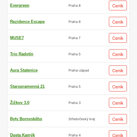
Evergreen
Ceník
Praha 8
Rezidence Escape
Ceník
Praha 6
MUSE7
Ceník
Praha 7
Trio Radotín
Ceník
Praha 5
Aura Statenice
Ceník
Praha-západ
Staropramenná 21
Ceník
Praha 5
Žižkov 3.0
Ceník
Praha 3
Byty Borovského
Ceník
Středočeský kraj
Dueta Kamýk
Ceník
Praha 4