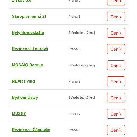
Žižkov 3.0
Ceník
Praha 3
Staropramenná 21
Ceník
Praha 5
Byty Borovského
Ceník
Středočeský kraj
Rezidence Laurová
Ceník
Praha 5
MOSAIQ Beroun
Ceník
Středočeský kraj
NEAR living
Ceník
Praha 8
Bydlení Úvaly
Ceník
Středočeský kraj
MUSE7
Ceník
Praha 7
Rezidence Čámovka
Ceník
Praha 8