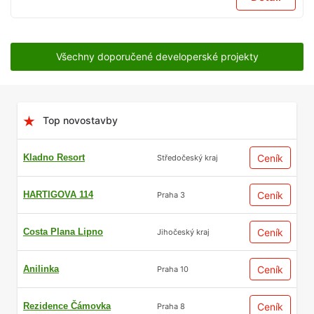
Všechny doporučené developerské projekty
Top novostavby
Kladno Resort
Ceník
Středočeský kraj
HARTIGOVA 114
Ceník
Praha 3
Costa Plana Lipno
Ceník
Jihočeský kraj
Anilinka
Ceník
Praha 10
Rezidence Čámovka
Ceník
Praha 8