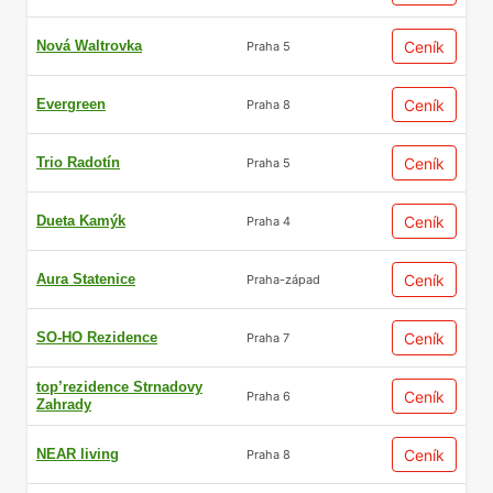
Nová Waltrovka
Ceník
Praha 5
Evergreen
Ceník
Praha 8
Trio Radotín
Ceník
Praha 5
Dueta Kamýk
Ceník
Praha 4
Aura Statenice
Ceník
Praha-západ
SO-HO Rezidence
Ceník
Praha 7
top’rezidence Strnadovy
Ceník
Praha 6
Zahrady
NEAR living
Ceník
Praha 8