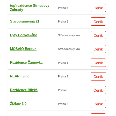
top’rezidence Strnadovy
Ceník
Praha 6
Zahrady
Staropramenná 21
Ceník
Praha 5
Byty Borovského
Ceník
Středočeský kraj
MOSAIQ Beroun
Ceník
Středočeský kraj
Rezidence Čámovka
Ceník
Praha 8
NEAR living
Ceník
Praha 8
Rezidence Blízká
Ceník
Praha 8
Žižkov 3.0
Ceník
Praha 3