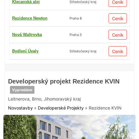
Klecanská alej
Ceník
Středočeský kraj
Rezidence Newton
Ceník
Praha 8
Nová Waltrovka
Ceník
Praha 5
Bydlení Úvaly
Ceník
Středočeský kraj
Developerský projekt Rezidence KVIN
Vyprodáno
Leitnerova
,
Brno
,
Jihomoravský kraj
Novostavby
»
Developerské Projekty
»
Rezidence KVIN