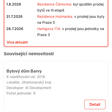
1.8.2026
Rezidence Čámovka:
byl spuštěn prodej
bytů ve III.etapě
31.7.2026
Rezidence Hutmanka:
v prodeji jsou byty
na Praze 5
28.7.2026
Hartigova 114:
v prodeji jsou jednotky na
Praze 3
Více aktualit
Související nemovitosti
VYPRODÁNO
Bytový dům Barvy
K nastěhování od:
2018
Lokalita:
Jihomoravský kraj
Developer:
AI Development
Počet jednotek:
9
Detail