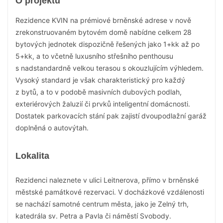
O projektu
Rezidence KVIN na prémiové brněnské adrese v nově
zrekonstruovaném bytovém domě nabídne celkem 28
bytových jednotek dispozičně řešených jako 1+kk až po
5+kk, a to včetně luxusního střešního penthousu
s nadstandardně velkou terasou s okouzlujícím výhledem.
Vysoký standard je však charakteristický pro každý
z bytů, a to v podobě masivních dubových podlah,
exteriérových žaluzií či prvků inteligentní domácnosti.
Dostatek parkovacích stání pak zajistí dvoupodlažní garáž
doplněná o autovýtah.
Lokalita
Rezidenci naleznete v ulici Leitnerova, přímo v brněnské
městské památkové rezervaci. V docházkové vzdálenosti
se nachází samotné centrum města, jako je Zelný trh,
katedrála sv. Petra a Pavla či náměstí Svobody.