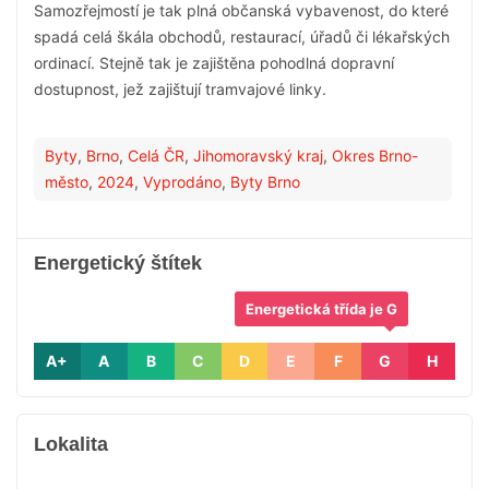
Samozřejmostí je tak plná občanská vybavenost, do které
spadá celá škála obchodů, restaurací, úřadů či lékařských
ordinací. Stejně tak je zajištěna pohodlná dopravní
dostupnost, jež zajištují tramvajové linky.
Byty
,
Brno
,
Celá ČR
,
Jihomoravský kraj
,
Okres Brno-
město
,
2024
,
Vyprodáno
,
Byty Brno
Energetický štítek
Energetická třída je G
A+
A
B
C
D
E
F
G
H
Lokalita