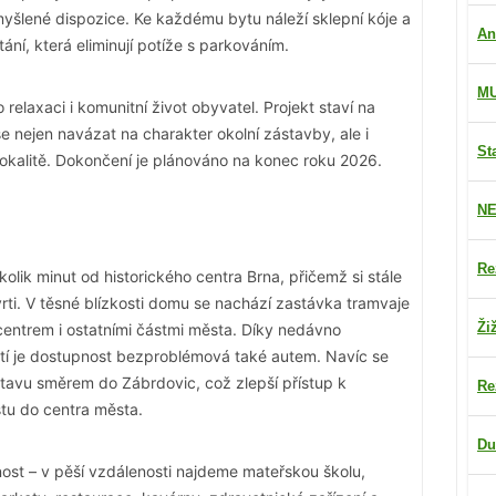
šlené dispozice. Ke každému bytu náleží sklepní kóje a
An
ání, která eliminují potíže s parkováním.
M
relaxaci i komunitní život obyvatel. Projekt staví na
 nejen navázat na charakter okolní zástavby, ale i
St
 lokalitě. Dokončení je plánováno na konec roku 2026.
NE
Re
olik minut od historického centra Brna, přičemž si stále
ti. V těsné blízkosti domu se nachází zastávka tramvaje
Ži
s centrem i ostatními částmi města. Díky nedávno
í je dostupnost bezproblémová také autem. Navíc se
itavu směrem do Zábrdovic, což zlepší přístup k
Re
stu do centra města.
Du
nost – v pěší vzdálenosti najdeme mateřskou školu,