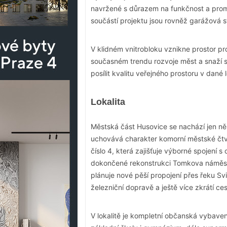
navržené s důrazem na funkčnost a promy
součástí projektu jsou rovněž garážová st
V klidném vnitrobloku vznikne prostor pro 
současném trendu rozvoje měst a snaží se
posílit kvalitu veřejného prostoru v dané
Lokalita
Městská část Husovice se nachází jen něk
uchovává charakter komorní městské čtvr
číslo 4, která zajišťuje výborné spojení 
dokončené rekonstrukci Tomkova náměst
plánuje nové pěší propojení přes řeku Sv
železniční dopravě a ještě více zkrátí ce
V lokalitě je kompletní občanská vybave