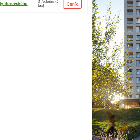
Středočeský
ty Borovského
Ceník
kraj