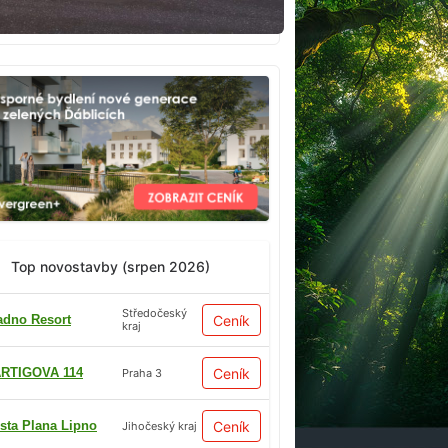
Top novostavby (srpen 2026)
Středočeský
adno Resort
Ceník
kraj
RTIGOVA 114
Ceník
Praha 3
sta Plana Lipno
Ceník
Jihočeský kraj