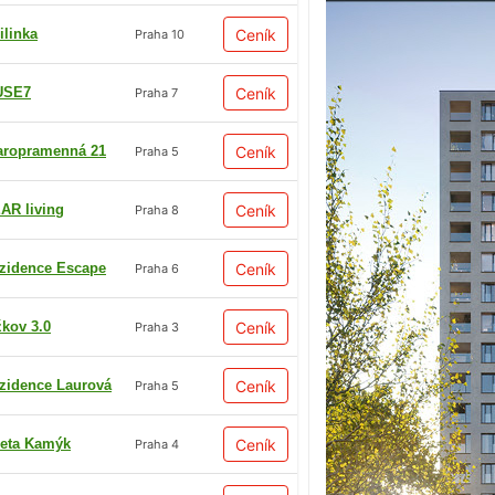
ilinka
Ceník
Praha 10
USE7
Ceník
Praha 7
aropramenná 21
Ceník
Praha 5
AR living
Ceník
Praha 8
zidence Escape
Ceník
Praha 6
žkov 3.0
Ceník
Praha 3
zidence Laurová
Ceník
Praha 5
eta Kamýk
Ceník
Praha 4