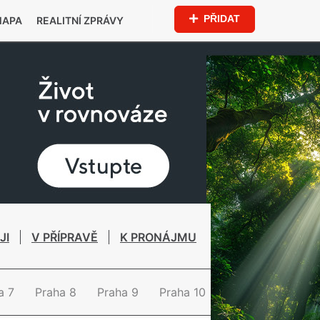
PŘIDAT
MAPA
REALITNÍ ZPRÁVY
JI
V PŘÍPRAVĚ
K PRONÁJMU
a 7
Praha 8
Praha 9
Praha 10