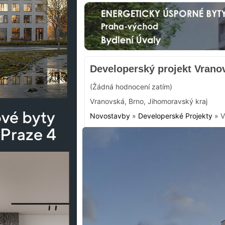
Developerský projekt Vrano
(Žádná hodnocení zatím)
Vranovská
,
Brno
,
Jihomoravský kraj
Novostavby
»
Developerské Projekty
»
V