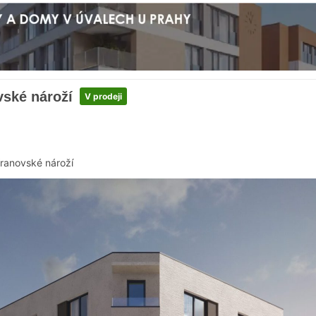
vské nároží
V prodeji
ranovské nároží