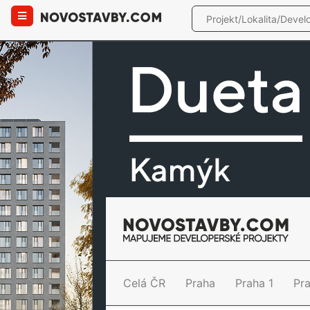
Celá ČR
Praha
Praha 1
Pr