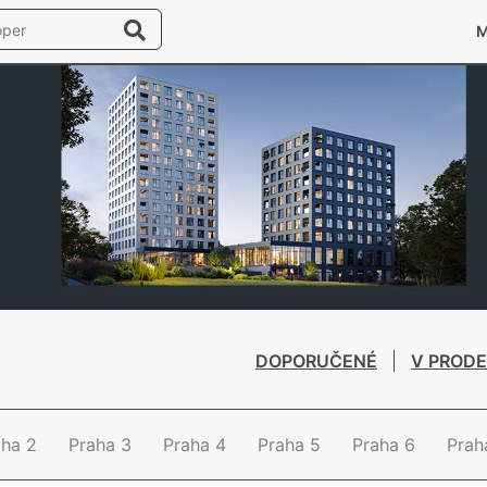
DOPORUČENÉ
V PRODE
aha 2
Praha 3
Praha 4
Praha 5
Praha 6
Prah