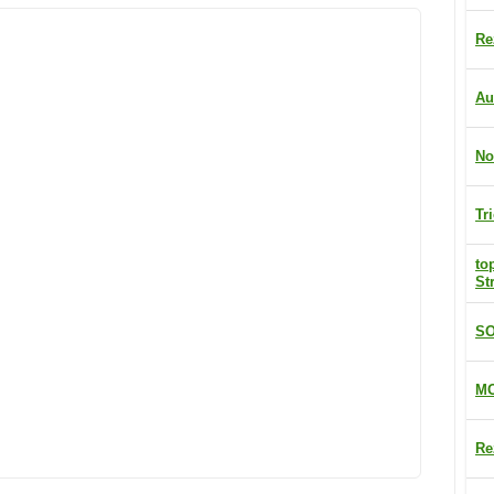
Re
Au
No
Tr
to
St
SO
MO
Re