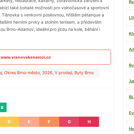
rkety, restaurace, kavárny, zdravotnická zařízení a
Re
nabízí také bohaté možnosti pro volnočasové a sportovní
ark Tišnovka s venkovní posilovnou, hřištěm pétanque a
LI
dalšími herními prvky a stolním tenisem, a především
ou Brno–Adamov, ideální pro jízdu na kole, běhání i
Kl
Ar
: www.vranovskenarozi.cz
By
j
,
Okres Brno-město
,
2026
,
V prodeji
,
Byty Brno
Ja
BL
 B
Ev
D
E
F
G
H
Ha