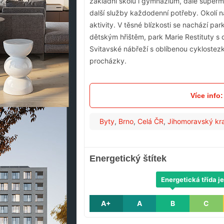
základní školu i gymnázium, dále superma
další služby každodenní potřeby. Okolí 
aktivity. V těsné blízkosti se nachází p
dětským hřištěm, park Marie Restituty s 
Svitavské nábřeží s oblíbenou cyklostezk
procházky.
Více info
Byty
,
Brno
,
Celá ČR
,
Jihomoravský kra
Energetický štítek
Energetická třída je
A+
A
B
C