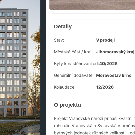
Detaily
Stav:
V prodeji
Městská část / kraj:
Jihomoravský kraj
Byty k nastěhování od:
4Q/2026
Generální dodavatel:
Moravostav Brno
Kolaudace:
12/2026
O projektu
Projekt Vranovské nároží přináší kvalitn
rohu ulic Vranovská a Svitavská v brně
bytových jednotek různých velikostí – o