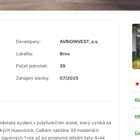
Developery:
AVRIOINVEST, a.s.
Lokalita:
Brno
Počet jednotek:
39
Zahájení stavby:
07/2025
Kl
HA
í městské bydlení v polyfunkčním domě, který vzniká na
nských Husovicích. Celkem nabídne 39 moderních
Co
d úsporných 1+kk až po prostorné střešní byty 4+kk