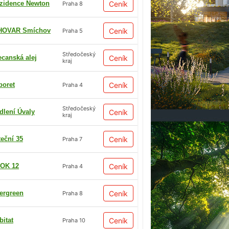
zidence Newton
Ceník
Praha 8
HOVAR Smíchov
Ceník
Praha 5
Středočeský
ecanská alej
Ceník
kraj
boret
Ceník
Praha 4
Středočeský
dlení Úvaly
Ceník
kraj
teční 35
Ceník
Praha 7
OK 12
Ceník
Praha 4
ergreen
Ceník
Praha 8
bitat
Ceník
Praha 10