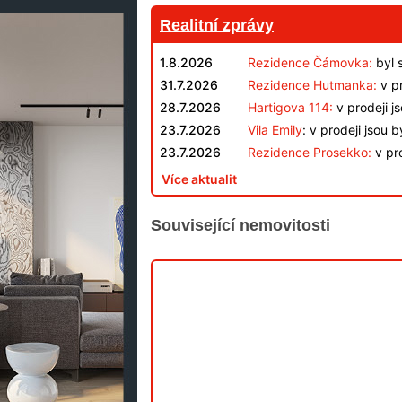
Realitní zprávy
1.8.2026
Rezidence Čámovka:
byl 
31.7.2026
Rezidence Hutmanka:
v pr
28.7.2026
Hartigova 114:
v prodeji j
23.7.2026
Vila Emily
: v prodeji jsou 
23.7.2026
Rezidence Prosekko:
v pro
Více aktualit
Související nemovitosti
V
PRODEJI