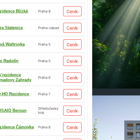
zidence Blízká
Ceník
Praha 8
ra Statenice
Ceník
Praha-západ
vá Waltrovka
Ceník
Praha 5
io Radotín
Ceník
Praha 5
p’rezidence
Ceník
Praha 6
rnadovy Zahrady
-HO Rezidence
Ceník
Praha 7
Středočeský
SAIQ Beroun
Ceník
kraj
zidence Čámovka
Ceník
Praha 8