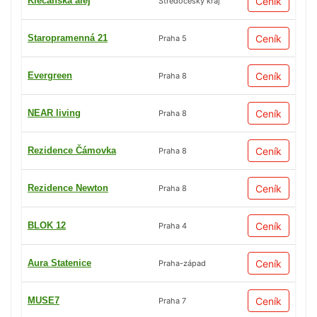
Klecanská alej
Ceník
Středočeský kraj
Staropramenná 21
Ceník
Praha 5
Evergreen
Ceník
Praha 8
NEAR living
Ceník
Praha 8
Rezidence Čámovka
Ceník
Praha 8
Rezidence Newton
Ceník
Praha 8
BLOK 12
Ceník
Praha 4
Aura Statenice
Ceník
Praha-západ
MUSE7
Ceník
Praha 7