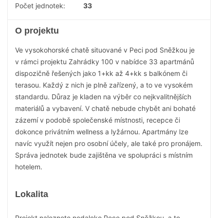
Počet jednotek:
33
O projektu
Ve vysokohorské chatě situované v Peci pod Sněžkou je
v rámci projektu Zahrádky 100 v nabídce 33 apartmánů
dispozičně řešených jako 1+kk až 4+kk s balkónem či
terasou. Každý z nich je plně zařízený, a to ve vysokém
standardu. Důraz je kladen na výběr co nejkvalitnějších
materiálů a vybavení. V chatě nebude chybět ani bohaté
zázemí v podobě společenské místnosti, recepce či
dokonce privátním wellness a lyžárnou. Apartmány lze
navíc využít nejen pro osobní účely, ale také pro pronájem.
Správa jednotek bude zajištěna ve spolupráci s místním
hotelem.
Lokalita
Projekt naleznete nedaleko Pece pod Sněžkou, a to