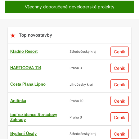
Všechny doporučené developerské projekty
Top novostavby
Kladno Resort
Ceník
Středočeský kraj
HARTIGOVA 114
Ceník
Praha 3
Costa Plana Lipno
Ceník
Jihočeský kraj
Anilinka
Ceník
Praha 10
top’rezidence Strnadovy
Ceník
Praha 6
Zahrady
Bydlení Úvaly
Ceník
Středočeský kraj