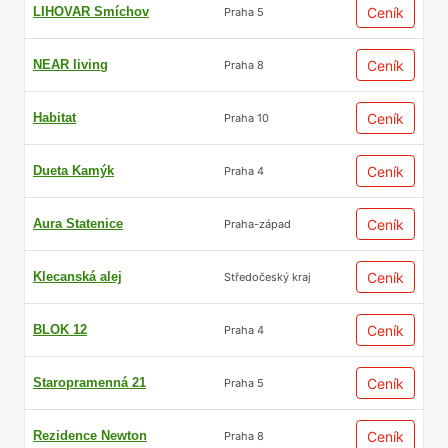
LIHOVAR Smíchov
Ceník
Praha 5
NEAR living
Ceník
Praha 8
Habitat
Ceník
Praha 10
Dueta Kamýk
Ceník
Praha 4
Aura Statenice
Ceník
Praha-západ
Klecanská alej
Ceník
Středočeský kraj
BLOK 12
Ceník
Praha 4
Staropramenná 21
Ceník
Praha 5
Rezidence Newton
Ceník
Praha 8