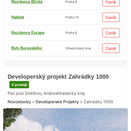
Rezidence Blízká
Ceník
Praha 8
Habitat
Ceník
Praha 10
Rezidence Escape
Ceník
Praha 6
Byty Borovského
Ceník
Středočeský kraj
Developerský projekt Zahrádky 1000
V prodeji
Pec pod Sněžkou
,
Královéhradecký kraj
Novostavby
»
Developerské Projekty
»
Zahrádky 1000