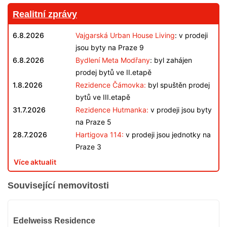
Realitní zprávy
6.8.2026
Vajgarská Urban House Living
: v prodeji
jsou byty na Praze 9
6.8.2026
Bydlení Meta Modřany
: byl zahájen
prodej bytů ve II.etapě
1.8.2026
Rezidence Čámovka:
byl spuštěn prodej
bytů ve III.etapě
31.7.2026
Rezidence Hutmanka:
v prodeji jsou byty
na Praze 5
28.7.2026
Hartigova 114:
v prodeji jsou jednotky na
Praze 3
Více aktualit
Související nemovitosti
V
Edelweiss Residence