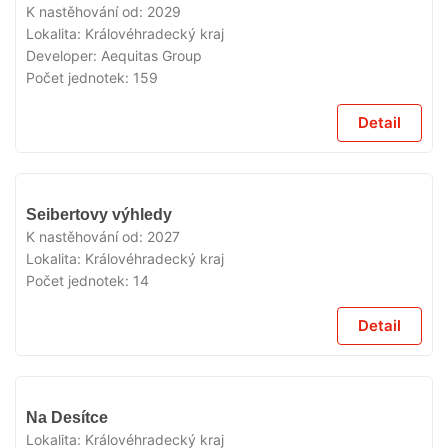
PRODEJI
K nastěhování od:
2029
Lokalita:
Královéhradecký kraj
Developer:
Aequitas Group
Počet jednotek:
159
Detail
V
Seibertovy výhledy
PRODEJI
K nastěhování od:
2027
Lokalita:
Královéhradecký kraj
Počet jednotek:
14
Detail
V
Na Desítce
PRODEJI
Lokalita:
Královéhradecký kraj