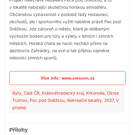
v lokalitě nabízející skutečnou horskou atmosféru.
Občanskou vybavenost v podobě řady restaurací,
obchodů, ale i sportovního vyžití nabídne právě Pec pod
Sněžkou. Jde zároveň o město, které je oblíbeným
výchozím bodem pro túry a výlety v letních i zimních
měsících. Horská chata se navíc nachází přímo na
sjezdovce Zahrádky, na své si tak přijdou zejména
milovníci zimních sportů.
Více info: www.crescon.cz
Byty
,
Celá ČR
,
Královéhradecký kraj
,
Krkonoše
,
Okres
Trutnov
,
Pec pod Sněžkou
,
Rekreační lokality
,
2027
,
V
prodeji
Přílohy