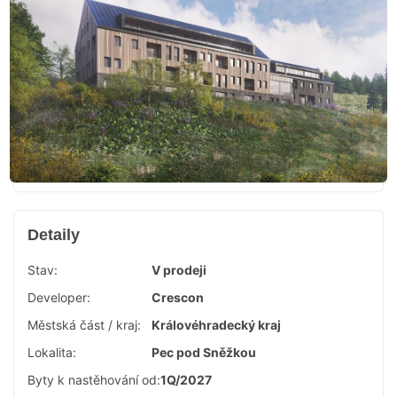
Detaily
Stav:
V prodeji
Developer:
Crescon
Městská část / kraj:
Královéhradecký kraj
Lokalita:
Pec pod Sněžkou
Byty k nastěhování od:
1Q/2027