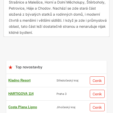
Strašnice a Malešice, Horní a Dolní Měcholupy, Štěrboholy,
Petrovice, Háje a Chodov. Nachází se zde stará část
složená z bývalých statků a rodinných domů, i moderní
čtvrtě s menšími i většími sídlišti. I když je zde i průmyslová
oblast, tato část leží dostatečně stranou a nenarušuje nijak
klidné bydlení.
Kulturní památky
Milovníky kulturních památek potěší stará selská část
Hostivaře, která stojí za procházku. Upoutá především farní
Top novostavby
kostel Stětí Jana Křtitele, jehož jádro pochází zřejmě už z 11.
století. Okolní ulice byly v období po roce 2000
Kladno Resort
Ceník
Středočeský kraj
zrekonstruovány, aby více vynikl jejich historický ráz, který
podtrhují například historizující lampy. Zdejší statky si
HARTIGOVA 114
Ceník
Praha 3
vysloužily zápis do seznamu kulturních památek ČR. Výšlap
s příjemným výhledem zajistí i cesta na hradiště Šance
Costa Plana Lipno
Ceník
Jihočeský kraj
nacházející se nad zdejší přehradou. Pochází z období