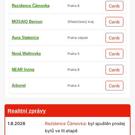
Rezidence Čámovka
Ceník
Praha 8
MOSAIQ Beroun
Ceník
Středočeský kraj
Aura Statenice
Ceník
Praha-západ
Nová Waltrovka
Ceník
Praha 5
NEAR living
Ceník
Praha 8
Arboret
Ceník
Praha 4
Realitní zprávy
1.8.2026
Rezidence Čámovka:
byl spuštěn prodej
bytů ve III.etapě