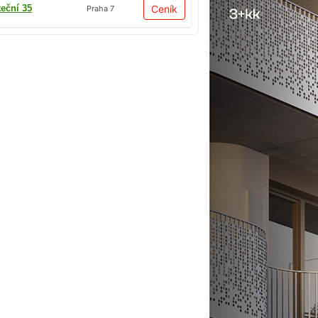
teční 35
Ceník
Praha 7