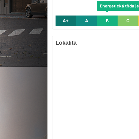
Energetická třída je
A+
A
B
C
Lokalita