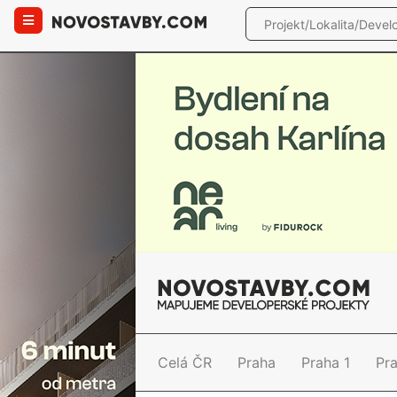
Celá ČR
Praha
Praha 1
Pr