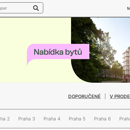
DOPORUČENÉ
V PRODE
aha 2
Praha 3
Praha 4
Praha 5
Praha 6
Prah