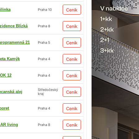
ilinka
Ceník
Praha 10
zidence Blízká
Ceník
Praha 8
aropramenná 21
Ceník
Praha 5
eta Kamýk
Ceník
Praha 4
OK 12
Ceník
Praha 4
Středočeský
ecanská alej
Ceník
kraj
boret
Ceník
Praha 4
AR living
Ceník
Praha 8