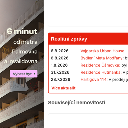
Realitní zprávy
6.8.2026
Vajgarská Urban House L
6.8.2026
Bydlení Meta Modřany
: 
1.8.2026
Rezidence Čámovka:
byl 
31.7.2026
Rezidence Hutmanka:
v p
28.7.2026
Hartigova 114:
v prodeji 
Více aktualit
Související nemovitosti