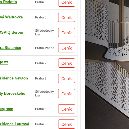
io Radotín
Ceník
Praha 5
vá Waltrovka
Ceník
Praha 5
Středočeský
SAIQ Beroun
Ceník
kraj
ra Statenice
Ceník
Praha-západ
USE7
Ceník
Praha 7
zidence Newton
Ceník
Praha 8
Středočeský
ty Borovského
Ceník
kraj
ergreen
Ceník
Praha 8
zidence Laurová
Ceník
Praha 5