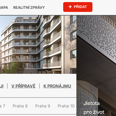
PŘIDAT
MAPA
REALITNÍ ZPRÁVY
JI
V PŘÍPRAVĚ
K PRONÁJMU
a 7
Praha 8
Praha 9
Praha 10