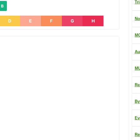
Tr
 B
No
D
E
F
G
H
MO
Au
M
Re
By
Ev
Re