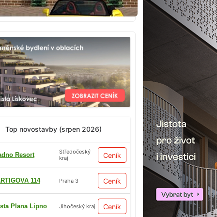
Top novostavby (srpen 2026)
Středočeský
adno Resort
Ceník
kraj
RTIGOVA 114
Ceník
Praha 3
sta Plana Lipno
Ceník
Jihočeský kraj