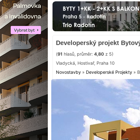
Developerský projekt Bytov
(
91
hlasů, průměr:
4,80
z 5)
Vladycká
,
Hostivař
,
Praha 10
Novostavby
»
Developerské Projekty
»
B