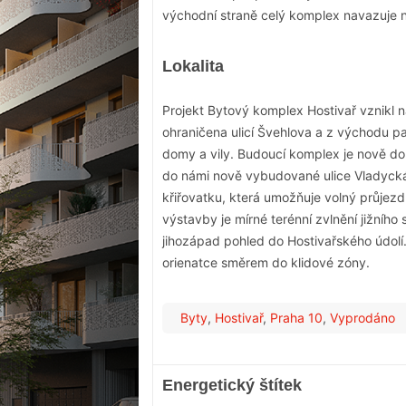
východní straně celý komplex navazuje n
Lokalita
Projekt Bytový komplex Hostivař vznikl na 
ohraničena ulicí Švehlova a z východu pa
domy a vily. Budoucí komplex je nově d
do námi nově vybudované ulice Vladycká,
křiřovatku, která umožňuje volný průjez
výstavby je mírné terénní zvlnění jižníh
jihozápad pohled do Hostivařského údolí
orienatce směrem do klidové zóny.
Byty
,
Hostivař
,
Praha 10
,
Vyprodáno
Energetický štítek