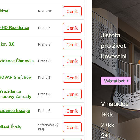
bitat
Ceník
Praha 10
-HO Rezidence
Ceník
Praha 7
žkov 3.0
Ceník
Praha 3
zidence Čámovka
Ceník
Praha 8
HOVAR Smíchov
Ceník
Praha 5
p’rezidence
Ceník
Praha 6
rnadovy Zahrady
zidence Escape
Ceník
Praha 6
Středočeský
dlení Úvaly
Ceník
kraj