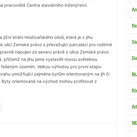
a pracoviště Centra stavebního inženýrství.
An
Re
jižní stráni Hostivařského údolí, která je z jihu
St
k ulicí Zemské právo s převažující parcelací pro rodinné
opravně napojen ze severu právě z ulice Zemské právo
Du
 přičemž na jihu jsme vystavěli novou světelnou
d řešeným územím. Velkou výhodou pro první etapu
o svahu umožňující zejména bytům orientovaným na jih či
BL
. Byty orientované na východ mohou profitovat z
Kl
Ar
NE