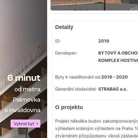
Detaily
ID:
2019
Developer:
BYTOVÝ A OBCHO
KOMPLEX HOSTIVAŘ
Byty k nastěhování od:
2016 - 2020
Generální dodavatel:
STRABAG a.s.
O projektu
Projekt několika budov zakomponovaných
výhledem krásným výhledem na Prahu 10
ztvárněním přizpůsobeny vilové zástavbě