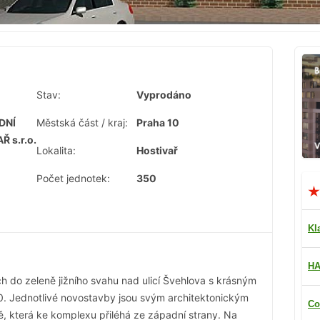
Stav:
Vyprodáno
DNÍ
Městská část / kraj:
Praha 10
 s.r.o.
Lokalita:
Hostivař
Počet jednotek:
350
Kl
HA
 do zeleně jižního svahu nad ulicí Švehlova s krásným
. Jednotlivé novostavby jsou svým architektonickým
Co
, která ke komplexu přiléhá ze západní strany. Na