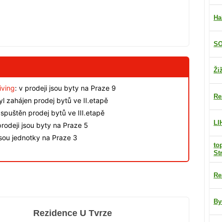
Ha
SO
Ži
iving
: v prodeji jsou byty na Praze 9
Re
byl zahájen prodej bytů ve II.etapě
spuštěn prodej bytů ve III.etapě
LI
rodeji jsou byty na Praze 5
jsou jednotky na Praze 3
to
St
Re
By
Rezidence U Tvrze