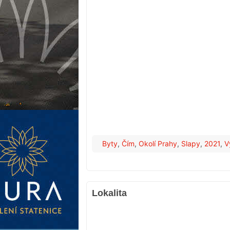
Byty
,
Čím
,
Okolí Prahy
,
Slapy
,
2021
,
V
Lokalita