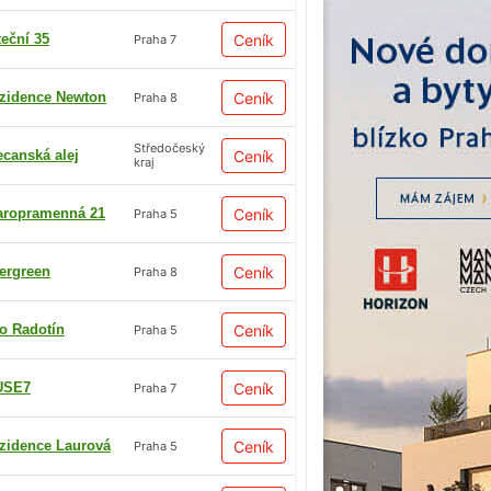
teční 35
Ceník
Praha 7
zidence Newton
Ceník
Praha 8
Středočeský
ecanská alej
Ceník
kraj
aropramenná 21
Ceník
Praha 5
ergreen
Ceník
Praha 8
io Radotín
Ceník
Praha 5
USE7
Ceník
Praha 7
zidence Laurová
Ceník
Praha 5