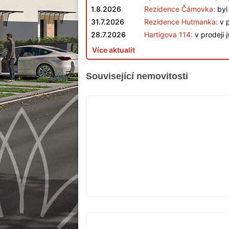
1.8.2026
Rezidence Čámovka:
byl 
31.7.2026
Rezidence Hutmanka:
v p
28.7.2026
Hartigova 114:
v prodeji 
Více aktualit
Související nemovitosti
VYPRODÁNO