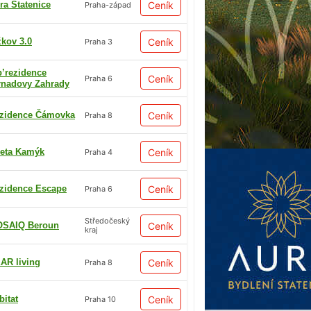
ra Statenice
Ceník
Praha-západ
žkov 3.0
Ceník
Praha 3
p’rezidence
Ceník
Praha 6
rnadovy Zahrady
zidence Čámovka
Ceník
Praha 8
eta Kamýk
Ceník
Praha 4
zidence Escape
Ceník
Praha 6
Středočeský
SAIQ Beroun
Ceník
kraj
AR living
Ceník
Praha 8
bitat
Ceník
Praha 10