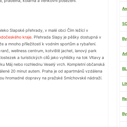
, prádelna, kolárna a venkovní posezení.
An
SO
aleko Slapské přehrady, v malé obci Čím ležící v
edočeského kraje
. Přehrada Slapy je pěšky dostupná v
By
že a mnoho příležitostí k vodním sportům a rybaření.
ranč, wellness centrum, kotviště jachet, lanový park
Ar
stezek a turistických cílů jako vyhlídky na tok Vltavy a
ídku Máj nebo rozhlednu Veselý vrch. Kompletní občanská
BL
dálené 20 minut autem. Praha je od apartmánů vzdálena
inkou hromadné dopravy na pražské Smíchovské nádraží.
LI
Re
By