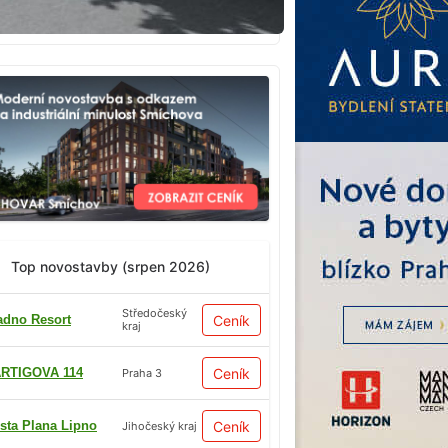
Top novostavby (srpen 2026)
Středočeský
adno Resort
Ceník
kraj
RTIGOVA 114
Ceník
Praha 3
sta Plana Lipno
Ceník
Jihočeský kraj