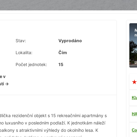
Stav:
Vyprodáno
Lokalita:
Čím
Počet jednotek:
15
e v
stí →
Kl
HA
lička rezidenční objekt s 15 rekreačními apartmány s
o luxusního v posledním podlaží. K jednotkám náleží
alkony s atraktivními výhledy do okolního lesa. K
Co