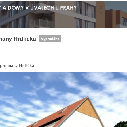
mány Hrdlička
Vyprodáno
partmány Hrdlička