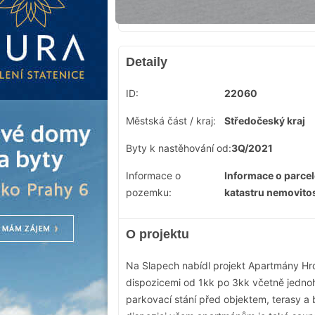
Detaily
ID:
22060
Městská část / kraj:
Středočeský kraj
Byty k nastěhování od:
3Q/2021
Informace o
Informace o parcel
pozemku:
katastru nemovito
O projektu
Na Slapech nabídl projekt Apartmány Hrd
dispozicemi od 1kk po 3kk včetně jednoh
parkovací stání před objektem, terasy a b