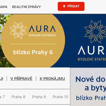
PŘIDAT
MAPA
REALITNÍ ZPRÁVY
JI
V PŘÍPRAVĚ
K PRONÁJMU
a 7
Praha 8
Praha 9
Praha 10