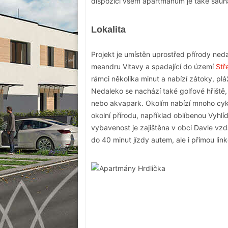
dispozici všem apartmánům je také sauna
Lokalita
Projekt je umístěn uprostřed přírody ned
meandru Vltavy a spadající do území
Stř
rámci několika minut a nabízí zátoky, plá
Nedaleko se nachází také golfové hřiště, 
nebo akvapark. Okolím nabízí mnoho cyklo
okolní přírodu, například oblíbenou Vyhl
vybavenost je zajištěna v obci Davle vz
do 40 minut jízdy autem, ale i přímou l