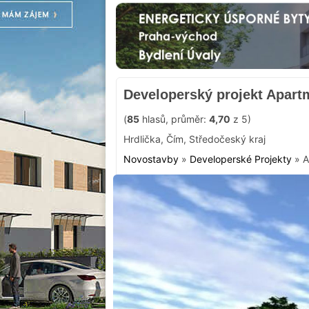
Developerský projekt Apart
(
85
hlasů, průměr:
4,70
z 5)
Hrdlička
,
Čím
,
Středočeský kraj
Novostavby
»
Developerské Projekty
»
A