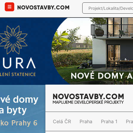
Celá ČR
Praha
Praha 1
Pr