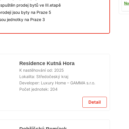
No
spuštěn prodej bytů ve III.etapě
rodeji jsou byty na Praze 5
jsou jednotky na Praze 3
Residence Kutná Hora
K nastěhování od:
2025
Lokalita:
Středočeský kraj
Developer:
Luxury Home – GAMMA s.r.o.
Počet jednotek:
204
Detail
Dobříšský Remízek