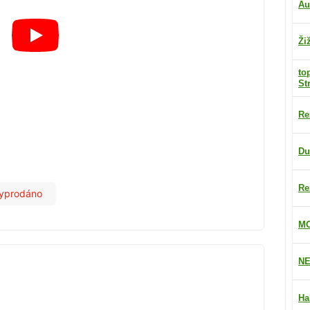
Au
Ži
to
St
Re
Du
Re
yprodáno
MO
NE
Ha