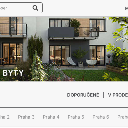
DOPORUČENÉ
V PRODE
aha 2
Praha 3
Praha 4
Praha 5
Praha 6
Prah