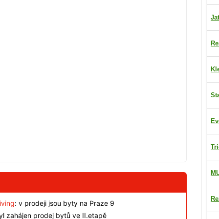
Ja
Re
Kl
St
Ev
Tr
M
Re
iving
: v prodeji jsou byty na Praze 9
byl zahájen prodej bytů ve II.etapě