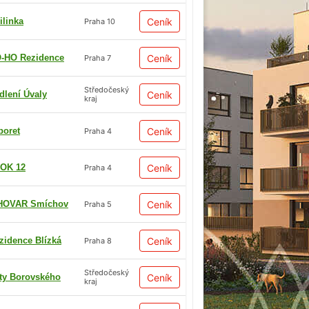
ilinka
Ceník
Praha 10
-HO Rezidence
Ceník
Praha 7
Středočeský
dlení Úvaly
Ceník
kraj
boret
Ceník
Praha 4
OK 12
Ceník
Praha 4
HOVAR Smíchov
Ceník
Praha 5
zidence Blízká
Ceník
Praha 8
Středočeský
ty Borovského
Ceník
kraj