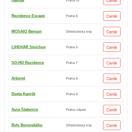
Habitat
Ceník
Praha 10
Rezidence Escape
Ceník
Praha 6
MOSAIQ Beroun
Ceník
Středočeský kraj
LIHOVAR Smíchov
Ceník
Praha 5
SO-HO Rezidence
Ceník
Praha 7
Arboret
Ceník
Praha 4
Dueta Kamýk
Ceník
Praha 4
Aura Statenice
Ceník
Praha-západ
Byty Borovského
Ceník
Středočeský kraj