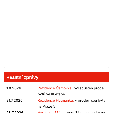
Realitní zprávy
1.8.2026
Rezidence Čámovka:
byl spuštěn prodej
bytů ve III.etapě
31.7.2026
Rezidence Hutmanka:
v prodeji jsou byty
na Praze 5
28.7.2026
Hartigova 114:
v prodeji jsou jednotky na