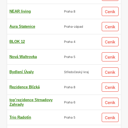
NEAR living
Ceník
Praha 8
Aura Statenice
Ceník
Praha-západ
BLOK 12
Ceník
Praha 4
Nová Waltrovka
Ceník
Praha 5
Bydlení Úvaly
Ceník
Středočeský kraj
Rezidence Blízká
Ceník
Praha 8
top’rezidence Strnadovy
Ceník
Praha 6
Zahrady
Trio Radotín
Ceník
Praha 5