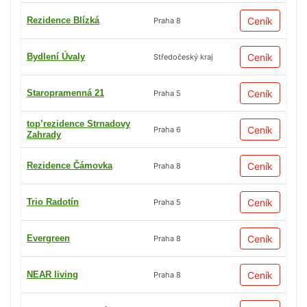
Rezidence Blízká
Ceník
Praha 8
Bydlení Úvaly
Ceník
Středočeský kraj
Staropramenná 21
Ceník
Praha 5
top’rezidence Strnadovy
Ceník
Praha 6
Zahrady
Rezidence Čámovka
Ceník
Praha 8
Trio Radotín
Ceník
Praha 5
Evergreen
Ceník
Praha 8
NEAR living
Ceník
Praha 8