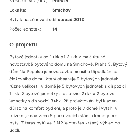
Městská část / kraj:
Praha 5
Lokalita:
Smíchov
Byty k nastěhování od:
listopad 2013
Počet jednotek:
14
O projektu
Bytové jednotky od 1+kk až 3+kk v malé útulné
novostavbě bytového domu na Smichově, Praha 5. Bytový
dům Na Popelce je novostavba menšího třípodlažního
činžovního domu, který obsahuje 9 bytových jednotek
různé velikosti. V domě je 5 bytových jednotek s dispozici
1+kk, 2 bytové jednotky s dispozici 2+kk a 2 bytové
jednotky s dispozici 3+kk. Pří projektování byl kladen
důraz na komfort bydlení, a proto je v domě i výtah. V
přízemí je navrženo 6 parkovacích stáni a komory pro
byty. Z teras bytů ve 3.NP je otevřen krásný výhled do
údolí.