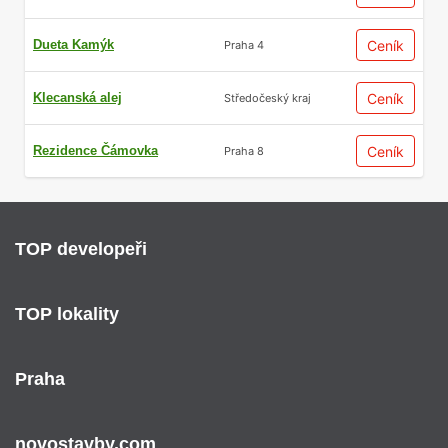
Dueta Kamýk
Ceník
Praha 4
Klecanská alej
Ceník
Středočeský kraj
Rezidence Čámovka
Ceník
Praha 8
TOP developeři
TOP lokality
Praha
novostavby.com