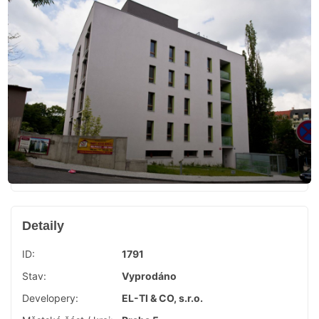
Detaily
ID:
1791
Stav:
Vyprodáno
Developery:
EL-TI & CO, s.r.o.