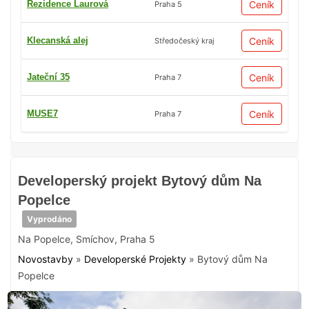
Rezidence Laurová
Ceník
Praha 5
Klecanská alej
Ceník
Středočeský kraj
Jateční 35
Ceník
Praha 7
MUSE7
Ceník
Praha 7
Developerský projekt Bytový dům Na
Popelce
Vyprodáno
Na Popelce
,
Smíchov
,
Praha 5
Novostavby
»
Developerské Projekty
»
Bytový dům Na
Popelce