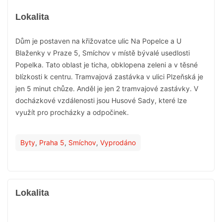
Lokalita
Dům je postaven na křižovatce ulic Na Popelce a U
Blaženky v Praze 5, Smíchov v místě bývalé usedlosti
Popelka. Tato oblast je ticha, obklopena zeleni a v těsné
blízkosti k centru. Tramvajová zastávka v ulici Plzeňská je
jen 5 minut chůze. Anděl je jen 2 tramvajové zastávky. V
docházkové vzdálenosti jsou Husové Sady, které lze
využít pro procházky a odpočinek.
Byty
,
Praha 5
,
Smíchov
,
Vyprodáno
Lokalita