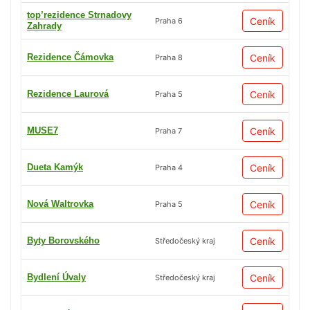
top’rezidence Strnadovy
Ceník
Praha 6
Zahrady
Rezidence Čámovka
Ceník
Praha 8
Rezidence Laurová
Ceník
Praha 5
MUSE7
Ceník
Praha 7
Dueta Kamýk
Ceník
Praha 4
Nová Waltrovka
Ceník
Praha 5
Byty Borovského
Ceník
Středočeský kraj
Bydlení Úvaly
Ceník
Středočeský kraj