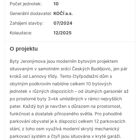
Počet jednotek:
10
Generální dodavatel:
KOČÍ a.s.
Zahájení stavby:
07/2024
Kolaudace:
12/2025
O projektu
Byty Jeronýmova jsou moderním bytovým projektem
situovaným v samotném srdci Českých Budějovic, jen pár
kroků od Lannovy třídy. Tento čtyřpodlažní dům s
obytným podkrovím nabídne celkem 10 bytových
jednotek v různých dispozicích – od útulných garsoniér až
po prostorné byty 3+kk umístěných v rámci nejvyšších
pater. Každý byt je navržen s důrazem na prostornost,
funkčnost a dostatek přirozeného světla. Pro pohodlné
parkování obyvatel je k dispozici celkem 12 parkovacích
stání, z toho osm využívá moderní skrytý mechanický
parkovací systém a čtyři jsou situována v kryté garáži.