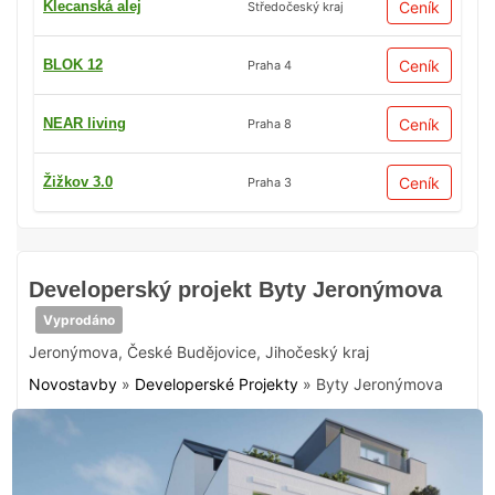
Klecanská alej
Ceník
Středočeský kraj
BLOK 12
Ceník
Praha 4
NEAR living
Ceník
Praha 8
Žižkov 3.0
Ceník
Praha 3
Developerský projekt Byty Jeronýmova
Vyprodáno
Jeronýmova
,
České Budějovice
,
Jihočeský kraj
Novostavby
»
Developerské Projekty
»
Byty Jeronýmova