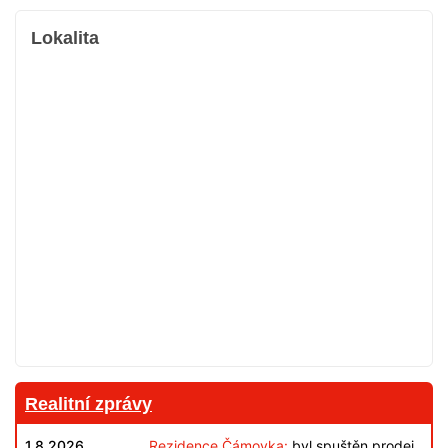
Lokalita
Realitní zprávy
1.8.2026
Rezidence Čámovka:
byl spuštěn prodej