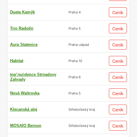
Dueta Kamýk
Ceník
Praha 4
Trio Radotín
Ceník
Praha 5
Aura Statenice
Ceník
Praha-západ
Habitat
Ceník
Praha 10
top’rezidence Strnadovy
Ceník
Praha 6
Zahrady
Nová Waltrovka
Ceník
Praha 5
Klecanská alej
Ceník
Středočeský kraj
MOSAIQ Beroun
Ceník
Středočeský kraj