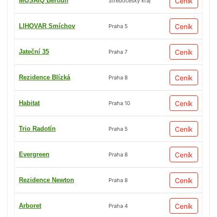
MOSAIQ Beroun
Ceník
Středočeský kraj
LIHOVAR Smíchov
Ceník
Praha 5
Jateční 35
Ceník
Praha 7
Rezidence Blízká
Ceník
Praha 8
Habitat
Ceník
Praha 10
Trio Radotín
Ceník
Praha 5
Evergreen
Ceník
Praha 8
Rezidence Newton
Ceník
Praha 8
Arboret
Ceník
Praha 4