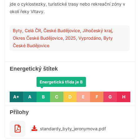
jde o cyklostezky, turistické trasy nebo rekreační zóny v
okolí řeky Vltavy.
Byty
,
Celá ČR
,
České Budějovice
,
Jihočeský kraj
,
Okres České Budějovice
,
2025
,
Vyprodáno
,
Byty
České Budějovice
Energetický štítek
Energetická třída je B
A+
A
B
C
D
E
F
G
H
Přílohy
standardy_byty_jeronymova.pdf