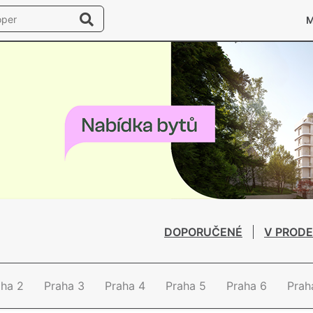
DOPORUČENÉ
V PRODE
aha 2
Praha 3
Praha 4
Praha 5
Praha 6
Prah