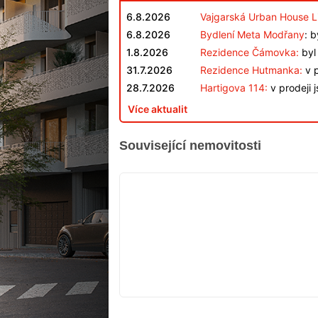
6.8.2026
Vajgarská Urban House L
6.8.2026
Bydlení Meta Modřany
: 
1.8.2026
Rezidence Čámovka:
byl 
31.7.2026
Rezidence Hutmanka:
v p
28.7.2026
Hartigova 114:
v prodeji 
Více aktualit
Související nemovitosti
V
PRODEJI