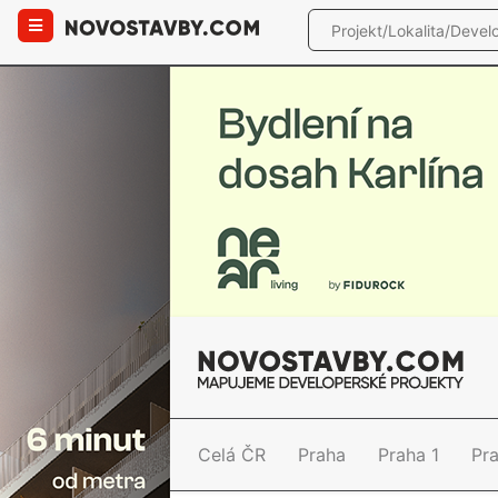
Celá ČR
Praha
Praha 1
Pr