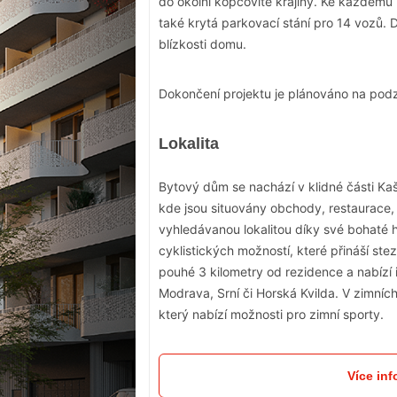
do okolní kopcovité krajiny. Ke každému
také krytá parkovací stání pro 14 vozů.
blízkosti domu.
Dokončení projektu je plánováno na pod
Lokalita
Bytový dům se nachází v klidné části Ka
kde jsou situovány obchody, restaurace, 
vyhledávanou lokalitou díky své bohaté hi
cyklistických možností, které přináší s
pouhé 3 kilometry od rezidence a nabízí i
Modrava, Srní či Horská Kvilda. V zimníc
který nabízí možnosti pro zimní sporty.
Více in