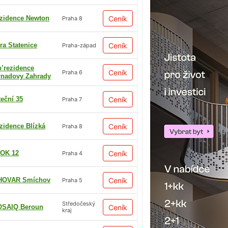
zidence Newton
Ceník
Praha 8
ra Statenice
Ceník
Praha-západ
p’rezidence
Ceník
Praha 6
rnadovy Zahrady
teční 35
Ceník
Praha 7
zidence Blízká
Ceník
Praha 8
OK 12
Ceník
Praha 4
HOVAR Smíchov
Ceník
Praha 5
Středočeský
SAIQ Beroun
Ceník
kraj