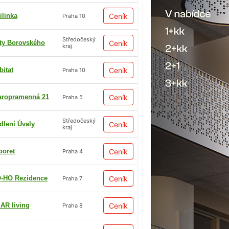
ilinka
Ceník
Praha 10
Středočeský
ty Borovského
Ceník
kraj
bitat
Ceník
Praha 10
aropramenná 21
Ceník
Praha 5
Středočeský
dlení Úvaly
Ceník
kraj
boret
Ceník
Praha 4
-HO Rezidence
Ceník
Praha 7
AR living
Ceník
Praha 8