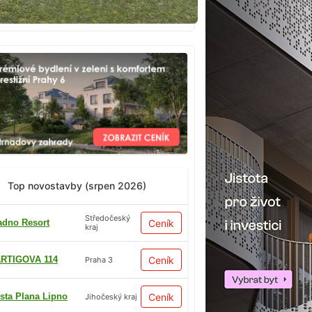
Top novostavby (srpen 2026)
Středočeský
adno Resort
Ceník
kraj
RTIGOVA 114
Ceník
Praha 3
sta Plana Lipno
Ceník
Jihočeský kraj