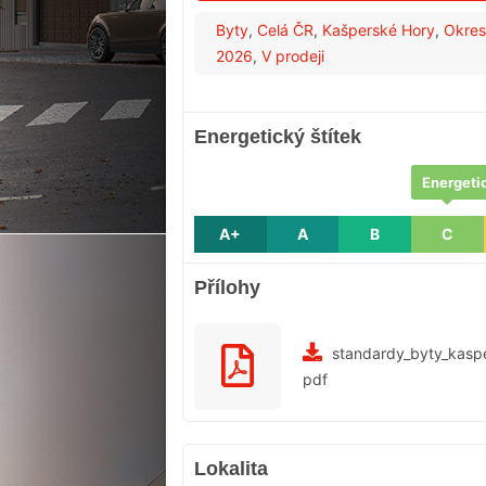
Byty
,
Celá ČR
,
Kašperské Hory
,
Okres
2026
,
V prodeji
Energetický štítek
Energetic
A+
A
B
C
Přílohy
standardy_byty_kasp
pdf
Lokalita