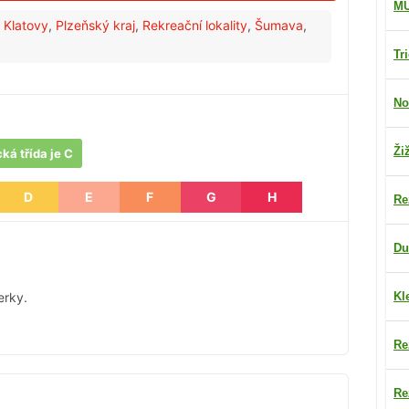
M
 Klatovy
,
Plzeňský kraj
,
Rekreační lokality
,
Šumava
,
Tr
No
Ži
ká třída je C
D
E
F
G
H
Re
Du
erky.
Kl
Re
Re