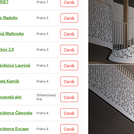
USE7
Ceník
Praha 7
io Radotín
Ceník
Praha 5
vá Waltrovka
Ceník
Praha 5
žkov 3.0
Ceník
Praha 3
zidence Laurová
Ceník
Praha 5
eta Kamýk
Ceník
Praha 4
Středočeský
ecanská alej
Ceník
kraj
zidence Čámovka
Ceník
Praha 8
zidence Escape
Ceník
Praha 6