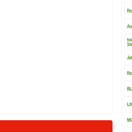
Re
Au
to
St
Ja
Re
BL
LI
MO