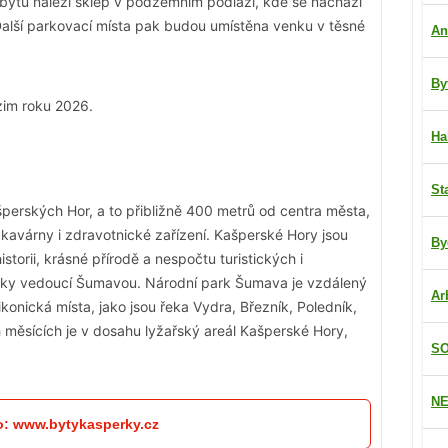
 bytu náleží sklep v podzemním podlaží, kde se nachází
 Další parkovací místa pak budou umístěna venku v těsné
An
By
zim roku 2026.
Ha
St
šperských Hor, a to přibližně 400 metrů od centra města,
kavárny i zdravotnické zařízení. Kašperské Hory jsou
By
storii, krásné přírodě a nespočtu turistických i
tezky vedoucí Šumavou. Národní park Šumava je vzdálený
Ar
konická místa, jako jsou řeka Vydra, Březník, Poledník,
h měsících je v dosahu lyžařský areál Kašperské Hory,
SO
NE
fo: www.bytykasperky.cz