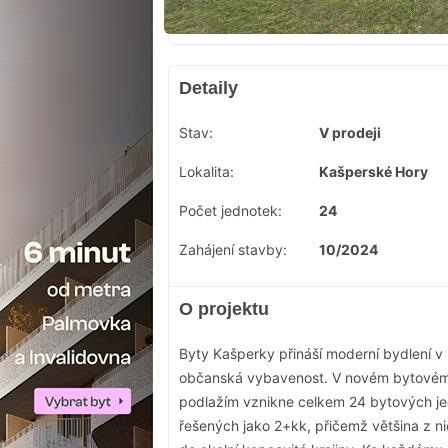
Detaily
Stav:
V prodeji
Lokalita:
Kašperské Hory
Počet jednotek:
24
Zahájení stavby:
10/2024
O projektu
Byty Kašperky přináší moderní bydlení v
občanská vybavenost. V novém bytovém
podlažím vznikne celkem 24 bytových jed
řešených jako 2+kk, přičemž většina z n