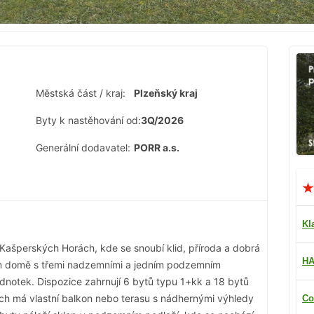
Městská část / kraj:
Plzeňský kraj
Byty k nastěhování od:
3Q/2026
Generální dodavatel:
PORR a.s.
Kl
 Kašperských Horách, kde se snoubí klid, příroda a dobrá
HA
 domě s třemi nadzemními a jedním podzemním
notek. Dispozice zahrnují 6 bytů typu 1+kk a 18 bytů
ich má vlastní balkon nebo terasu s nádhernými výhledy
Co