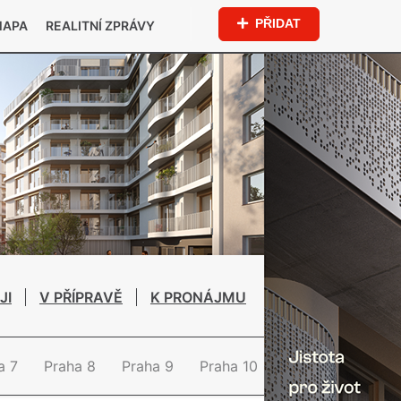
PŘIDAT
MAPA
REALITNÍ ZPRÁVY
JI
V PŘÍPRAVĚ
K PRONÁJMU
a 7
Praha 8
Praha 9
Praha 10