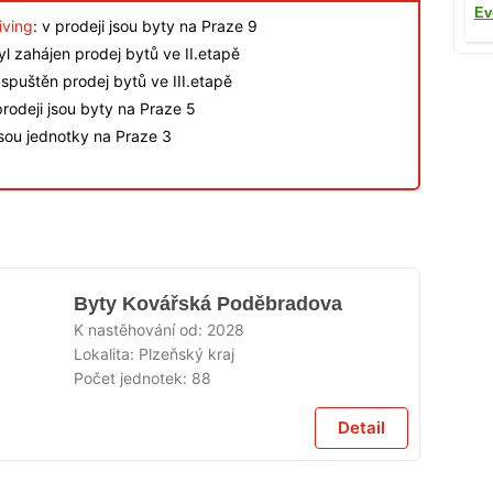
Ev
iving
: v prodeji jsou byty na Praze 9
byl zahájen prodej bytů ve II.etapě
spuštěn prodej bytů ve III.etapě
rodeji jsou byty na Praze 5
jsou jednotky na Praze 3
Byty Kovářská Poděbradova
K nastěhování od:
2028
Lokalita:
Plzeňský kraj
Počet jednotek:
88
Detail