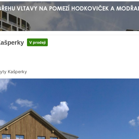
Kašperky
V prodeji
yty Kašperky