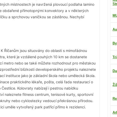
St
tných místnostech je navržená plovoucí podlaha lamino
í je obdařené přímotopnými konvektory a v některých
M
říčku a sprchovou vaničkou se zástěnou. Nechybí
Au
By
i K Říčanům jsou situovány do oblasti s mimořádnou
tra, které je vzdálené pouhých 10 km se dostanete
Tr
ící metro nebo se také můžete rozhodnout pro městskou
rostřední blízkosti developerského projektu naleznete
Du
vací instituce jako je základní škola nebo umělecká škola.
inace praktického lékaře, pošta, celá řada restaurací o
Ži
estlice. Kolovraty nabízejí i pestrou nabídku
ví naleznete fitness centrum, tenisové kurty, sportovní
Re
kruhy nebo cyklostezky vedoucí překrásnou přírodou.
ici uměle vytvořený park patřící přímo k rezidenci.
Ar