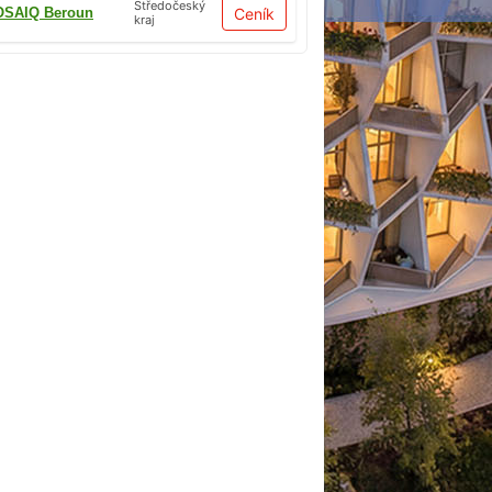
Středočeský
SAIQ Beroun
Ceník
kraj