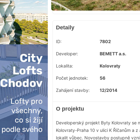
Detaily
ID:
7802
Developer:
BEMETT a.s.
Lokalita:
Kolovraty
Počet jednotek:
56
Zahájení stavby:
12/2014
O projektu
Developerský projekt Byty Kolovraty se n
Kolovraty-Praha 10 v ulici K Říčanům a z 
lokalit vůbec. Novostavby postupně vzni