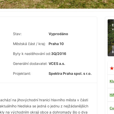
Stav:
Vyprodáno
Městská část / kraj:
Praha 10
Byty k nastěhování od:
3Q/2016
Generální dodavatel:
VCES a.s.
Projektant:
Spektra Praha spol. s r.o.
Kl
HA
achází na jihovýchodní hranici hlavního města v části
aktuálního hlediska se jedná o jednu z nejžádanějších
Co
kly na východním okraji obce a dohromady šlo o dva