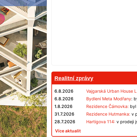
Realitní zprávy
6.8.2026
Vajgarská Urban House L
6.8.2026
Bydlení Meta Modřany
: 
1.8.2026
Rezidence Čámovka:
byl 
31.7.2026
Rezidence Hutmanka:
v p
28.7.2026
Hartigova 114:
v prodeji 
Více aktualit