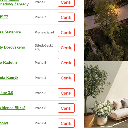
Ceník
Praha 6
rnadovy Zahrady
USE7
Ceník
Praha 7
ra Statenice
Ceník
Praha-západ
Středočeský
ty Borovského
Ceník
kraj
io Radotín
Ceník
Praha 5
eta Kamýk
Ceník
Praha 4
žkov 3.0
Ceník
Praha 3
zidence Blízká
Ceník
Praha 8
boret
Ceník
Praha 4