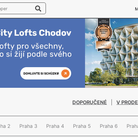
DOPORUČENÉ
V PRODE
aha 2
Praha 3
Praha 4
Praha 5
Praha 6
Prah