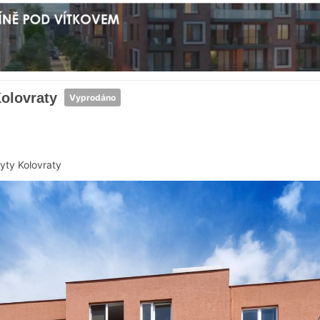
Kolovraty
Vyprodáno
yty Kolovraty