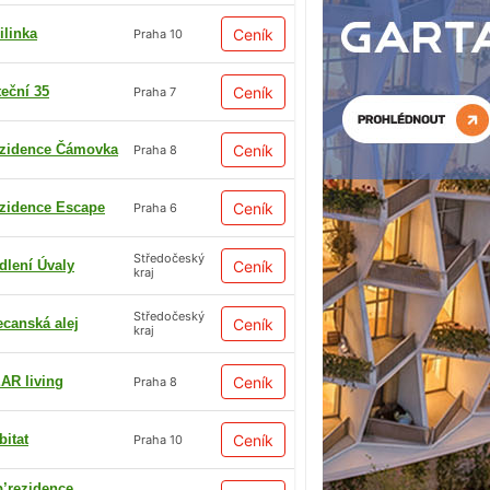
ilinka
Ceník
Praha 10
teční 35
Ceník
Praha 7
zidence Čámovka
Ceník
Praha 8
zidence Escape
Ceník
Praha 6
Středočeský
dlení Úvaly
Ceník
kraj
Středočeský
ecanská alej
Ceník
kraj
AR living
Ceník
Praha 8
bitat
Ceník
Praha 10
p’rezidence