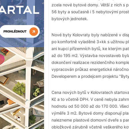
zcela nové bytové domy. Větší z nich s
56 byty a současně i 5 nebytovými prost
bytových jednotek.
Nové byty Kolovraty byly nabízené v dis
po komfortně vyladěné 3+kk s užitnou p
ani kupci přízemních bytů, ke kterým pa
až do 195 m2. Výstavba novostaveb byla
dokončení realizace rezidenčního kompl
vypracován průkaz energetické náročnos
Developerem a prodejcem projektu "Byty
Cena nových bytů v Kolovratech startova
Kč a to včetně DPH. V ceně nebyla zahrn
hodnotu od 50 000 až do 170 000. Všechn
výměře 3 m2. Bytové domy disponují plas
nalezneme plastové domovní dveře s pan
obložkové zárubně včetně veškerého kov