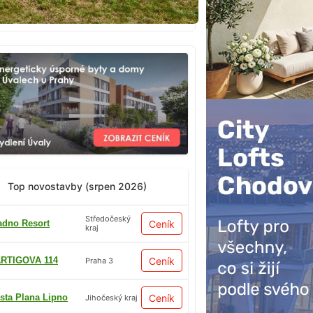
Top novostavby (srpen 2026)
Středočeský
adno Resort
Ceník
kraj
RTIGOVA 114
Ceník
Praha 3
sta Plana Lipno
Ceník
Jihočeský kraj