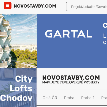
Celá ČR
Praha
Praha 1
Pr