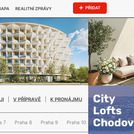
PŘIDAT
MAPA
REALITNÍ ZPRÁVY
JI
V PŘÍPRAVĚ
K PRONÁJMU
a 7
Praha 8
Praha 9
Praha 10