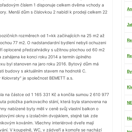
 pořadovým číslem 1 disponuje celkem dvěma vchody a
An
ory. Menší dům s číslovkou 2 nabídl k prodeji celkem 22
Ja
pozičních rozměrech od 1+kk začínajících na 25 m2 až
Re
lochou 77 m2. O nadstandardní bydlení nebyli ochuzeni
tří oplocené předzahrádky s užitnou plochou od 60 m2
Re
 zahájena ke konci roku 2014 a termín úplného
exu byl stanoven na jaro roku 2016. Bytový dům má
ti budovy s aktuálním stavem na hodnotě C.
By
 Kolovraty" je společnost BEMETT a.s.
Kl
la na částce od 1 165 331 Kč a končila sumou 2 610 977
uta položka parkovacího stání, která byla stanovena na
NE
y nabízené byty měli v ceně svůj vlastní balkon o
tovými okny s izolačním dvojsklem, stejně tak zde
Ha
ikovým kováním. Všechny interiérové dveře mají
ání. V koupelně, WC, v zádveří a komoře se nachází
to