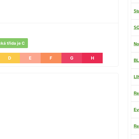
St
SO
ká třída je C
No
D
E
F
G
H
BL
LI
Re
Ev
Re