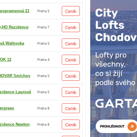
aropramenná 21
Ceník
Praha 5
-HO Rezidence
Ceník
Praha 7
vá Waltrovka
Ceník
Praha 5
OK 12
Ceník
Praha 4
HOVAR Smíchov
Ceník
Praha 5
zidence Laurová
Ceník
Praha 5
ergreen
Ceník
Praha 8
zidence Newton
Ceník
Praha 8