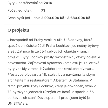
Byty k nastěhování od:
2016
Počet jednotek:
73
Cena bytů (od - do):
2.990.000 Kč - 3.680.000 Kč
O projektu
Jihozápadně od Prahy vznikl v ulici U Sladovny, která
spadá do městské části Praha Lochkov, jedinečný bytový
areál. Zatímco tři ze čtyř celkových objektů v rámci
projektu Byty Lochkov prošly rekonstrukcí, čtvrtý objekt je
novostavba. Zajímavostí bytového komplexu je, že loftové
byty vznikly v rámci bývalého Lochkovského pivovaru.
Přestavba pivovaru z 18. století byla navržena italským
architektem a restaurátorem Albertem Di Stefanem. V
rámci projektu Byty Lochkov, který je dokončen, vzniklo
73 bytových jednotek různých velikostí i dispozic a 66
parkovacích stání. Developerem i prodejcem bytů je
UNISTAV a.s.