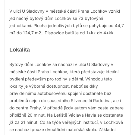
V ulici U Sladovny v městské části Praha Lochkov vznikl
jedinečný bytový dům Lochkov se 73 bytovými
jednotkami. Plocha jednotlivých bytů se pohybuje od 44,7
m2 do 124,7 m2.. Dispozice bytů je od 1+kk do 4+kk.
Lokalita
Bytový dům Lochkov se nachází v ulici U Sladovny v
městské části Praha Lochkov, která představuje ideální
bydlení především pro rodiny s dětmi. Výhodou této
lokality je výborná dostupnost, neboť se díky
pravidelnému autobusovému spojení dostanete bez
problémů nejen do sousedního Slivence či Radotína, ale i
do centra Prahy. V případě jízdy autem vám cesta zabere
přibližně 20 minut. Na Letiště Václava Havla se dostanete
již za 21 minut. Co se týče veřejných institucí, v Lochkově
se nachází pouze dvoutřídní mateřská škola. Základní