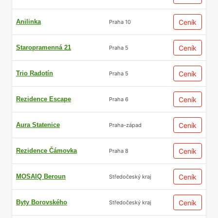
Anilinka
Ceník
Praha 10
Staropramenná 21
Ceník
Praha 5
Trio Radotín
Ceník
Praha 5
Rezidence Escape
Ceník
Praha 6
Aura Statenice
Ceník
Praha-západ
Rezidence Čámovka
Ceník
Praha 8
MOSAIQ Beroun
Ceník
Středočeský kraj
Byty Borovského
Ceník
Středočeský kraj