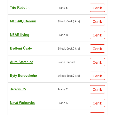
Trio Radotín
Ceník
Praha 5
MOSAIQ Beroun
Ceník
Středočeský kraj
NEAR living
Ceník
Praha 8
Bydlení Úvaly
Ceník
Středočeský kraj
Aura Statenice
Ceník
Praha-západ
Byty Borovského
Ceník
Středočeský kraj
Jateční 35
Ceník
Praha 7
Nová Waltrovka
Ceník
Praha 5