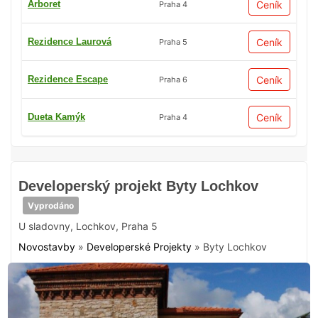
Arboret
Ceník
Praha 4
Rezidence Laurová
Ceník
Praha 5
Rezidence Escape
Ceník
Praha 6
Dueta Kamýk
Ceník
Praha 4
Developerský projekt Byty Lochkov
Vyprodáno
U sladovny
,
Lochkov
,
Praha 5
Novostavby
»
Developerské Projekty
»
Byty Lochkov