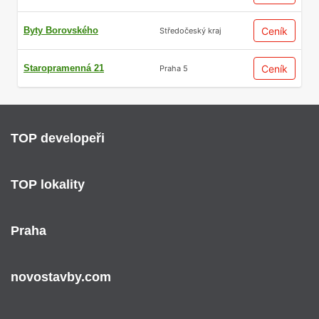
Byty Borovského
Ceník
Středočeský kraj
Staropramenná 21
Ceník
Praha 5
TOP developeři
TOP lokality
Praha
novostavby.com