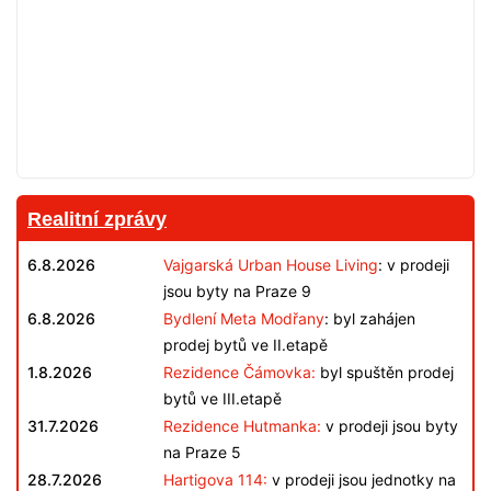
Realitní zprávy
6.8.2026
Vajgarská Urban House Living
: v prodeji
jsou byty na Praze 9
6.8.2026
Bydlení Meta Modřany
: byl zahájen
prodej bytů ve II.etapě
1.8.2026
Rezidence Čámovka:
byl spuštěn prodej
bytů ve III.etapě
31.7.2026
Rezidence Hutmanka:
v prodeji jsou byty
na Praze 5
28.7.2026
Hartigova 114:
v prodeji jsou jednotky na