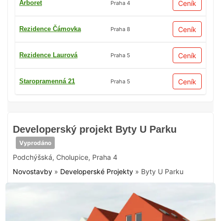
Arboret
Ceník
Praha 4
Rezidence Čámovka
Ceník
Praha 8
Rezidence Laurová
Ceník
Praha 5
Staropramenná 21
Ceník
Praha 5
Developerský projekt Byty U Parku
Vyprodáno
Podchýšská
,
Cholupice
,
Praha 4
Novostavby
»
Developerské Projekty
»
Byty U Parku