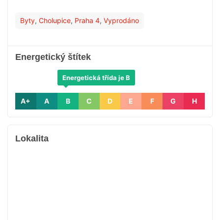
Byty
,
Cholupice
,
Praha 4
,
Vyprodáno
Energetický štítek
Energetická třída je B
A+
A
B
C
D
E
F
G
H
Lokalita