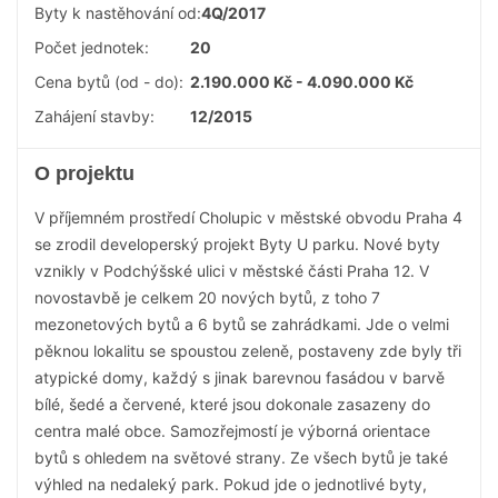
Byty k nastěhování od:
4Q/2017
Počet jednotek:
20
Cena bytů (od - do):
2.190.000 Kč - 4.090.000 Kč
Zahájení stavby:
12/2015
O projektu
V příjemném prostředí Cholupic v městské obvodu Praha 4
se zrodil developerský projekt Byty U parku. Nové byty
vznikly v Podchýšské ulici v městské části Praha 12. V
novostavbě je celkem 20 nových bytů, z toho 7
mezonetových bytů a 6 bytů se zahrádkami. Jde o velmi
pěknou lokalitu se spoustou zeleně, postaveny zde byly tři
atypické domy, každý s jinak barevnou fasádou v barvě
bílé, šedé a červené, které jsou dokonale zasazeny do
centra malé obce. Samozřejmostí je výborná orientace
bytů s ohledem na světové strany. Ze všech bytů je také
výhled na nedaleký park. Pokud jde o jednotlivé byty,