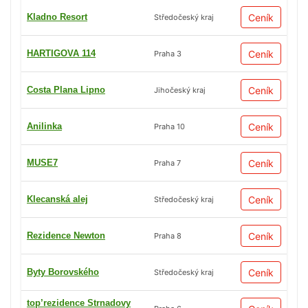
Kladno Resort
Ceník
Středočeský kraj
HARTIGOVA 114
Ceník
Praha 3
Costa Plana Lipno
Ceník
Jihočeský kraj
Anilinka
Ceník
Praha 10
MUSE7
Ceník
Praha 7
Klecanská alej
Ceník
Středočeský kraj
Rezidence Newton
Ceník
Praha 8
Byty Borovského
Ceník
Středočeský kraj
top’rezidence Strnadovy