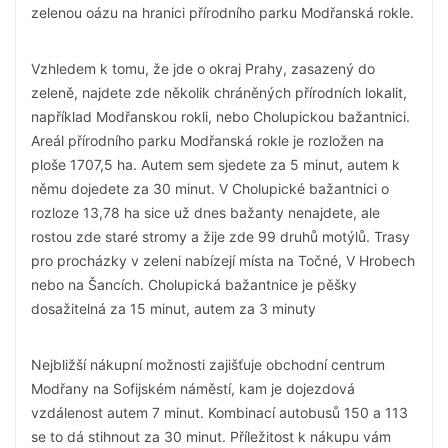
zelenou oázu na hranici přírodního parku Modřanská rokle.
Vzhledem k tomu, že jde o okraj Prahy, zasazený do
zeleně, najdete zde několik chráněných přírodních lokalit,
například Modřanskou rokli, nebo Cholupickou bažantnici.
Areál přírodního parku Modřanská rokle je rozložen na
ploše 1707,5 ha. Autem sem sjedete za 5 minut, autem k
němu dojedete za 30 minut. V Cholupické bažantnici o
rozloze 13,78 ha sice už dnes bažanty nenajdete, ale
rostou zde staré stromy a žije zde 99 druhů motýlů. Trasy
pro procházky v zeleni nabízejí místa na Točné, V Hrobech
nebo na Šancích. Cholupická bažantnice je pěšky
dosažitelná za 15 minut, autem za 3 minuty
Nejbližší nákupní možnosti zajišťuje obchodní centrum
Modřany na Sofijském náměstí, kam je dojezdová
vzdálenost autem 7 minut. Kombinací autobusů 150 a 113
se to dá stihnout za 30 minut. Příležitost k nákupu vám