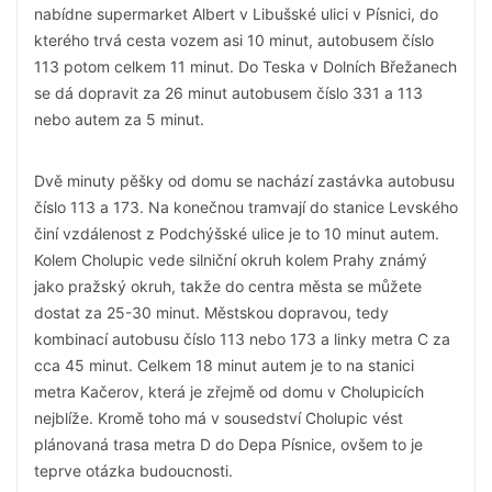
nabídne supermarket Albert v Libušské ulici v Písnici, do
kterého trvá cesta vozem asi 10 minut, autobusem číslo
113 potom celkem 11 minut. Do Teska v Dolních Břežanech
se dá dopravit za 26 minut autobusem číslo 331 a 113
nebo autem za 5 minut.
Dvě minuty pěšky od domu se nachází zastávka autobusu
číslo 113 a 173. Na konečnou tramvají do stanice Levského
činí vzdálenost z Podchýšské ulice je to 10 minut autem.
Kolem Cholupic vede silniční okruh kolem Prahy známý
jako pražský okruh, takže do centra města se můžete
dostat za 25-30 minut. Městskou dopravou, tedy
kombinací autobusu číslo 113 nebo 173 a linky metra C za
cca 45 minut. Celkem 18 minut autem je to na stanici
metra Kačerov, která je zřejmě od domu v Cholupicích
nejblíže. Kromě toho má v sousedství Cholupic vést
plánovaná trasa metra D do Depa Písnice, ovšem to je
teprve otázka budoucnosti.