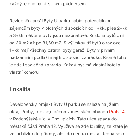
každý je originální, s jiným půdorysem.
Rezidenční areál Byty U parku nabídl potenciálním
zájemcům byty v plošných dispozicích od 1+kk, přes 2+kk
a 3+kk, některé byty jsou mezonetové. Rozloha bytů činí
od 30 m2 až po 81,69 m2. S výjimkou tří bytů o rozloze
1+kk mají všechny ostatní byty garáž. Byty v prvním
nadzemním podlaží mají k dispozici zahrádku. Kromě toho
je zde i společná zahrada. Každý byt má vlastní kotel a
vlastní komoru.
Lokalita
Developerský projekt Byty U parku se nalézá na jižním
okraji Prahy, přesněji určeno v městském obvodu
Praha 4
v Podchýšské ulici v Cholupicích. Tato ulice spadá do
městské části Praha 12. Využívá se zde lokality, ze které je
velmi blízko do přírody, ale i do centra města. Jedná se o