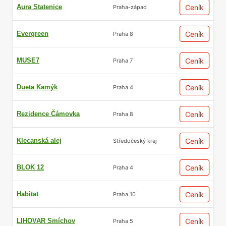
Aura Statenice
Ceník
Praha-západ
Evergreen
Ceník
Praha 8
MUSE7
Ceník
Praha 7
Dueta Kamýk
Ceník
Praha 4
Rezidence Čámovka
Ceník
Praha 8
Klecanská alej
Ceník
Středočeský kraj
BLOK 12
Ceník
Praha 4
Habitat
Ceník
Praha 10
LIHOVAR Smíchov
Ceník
Praha 5