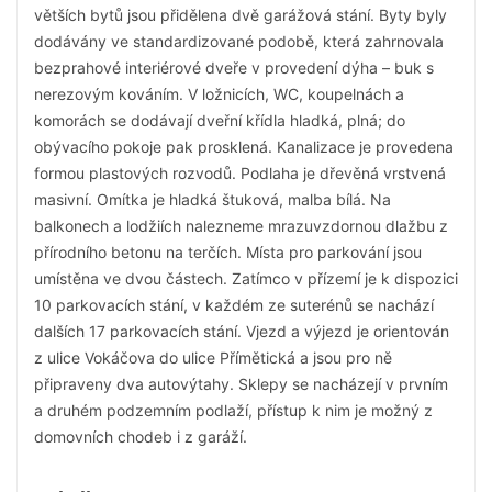
větších bytů jsou přidělena dvě garážová stání. Byty byly
dodávány ve standardizované podobě, která zahrnovala
bezprahové interiérové dveře v provedení dýha – buk s
nerezovým kováním. V ložnicích, WC, koupelnách a
komorách se dodávají dveřní křídla hladká, plná; do
obývacího pokoje pak prosklená. Kanalizace je provedena
formou plastových rozvodů. Podlaha je dřevěná vrstvená
masivní. Omítka je hladká štuková, malba bílá. Na
balkonech a lodžiích nalezneme mrazuvzdornou dlažbu z
přírodního betonu na terčích. Místa pro parkování jsou
umístěna ve dvou částech. Zatímco v přízemí je k dispozici
10 parkovacích stání, v každém ze suterénů se nachází
dalších 17 parkovacích stání. Vjezd a výjezd je orientován
z ulice Vokáčova do ulice Přímětická a jsou pro ně
připraveny dva autovýtahy. Sklepy se nacházejí v prvním
a druhém podzemním podlaží, přístup k nim je možný z
domovních chodeb i z garáží.