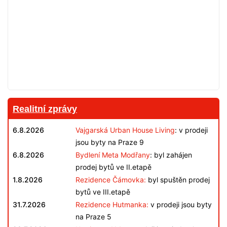
Realitní zprávy
6.8.2026
Vajgarská Urban House Living
: v prodeji
jsou byty na Praze 9
6.8.2026
Bydlení Meta Modřany
: byl zahájen
prodej bytů ve II.etapě
1.8.2026
Rezidence Čámovka:
byl spuštěn prodej
bytů ve III.etapě
31.7.2026
Rezidence Hutmanka:
v prodeji jsou byty
na Praze 5