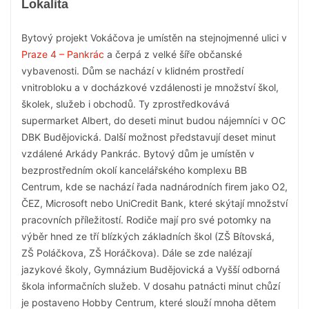
Lokalita
Bytový projekt Vokáčova je umístěn na stejnojmenné ulici v
Praze 4 – Pankrác
a čerpá z velké šíře občanské
vybavenosti. Dům se nachází v klidném prostředí
vnitrobloku a v docházkové vzdálenosti je množství škol,
školek, služeb i obchodů. Ty zprostředkovává
supermarket Albert, do deseti minut budou nájemníci v OC
DBK Budějovická. Další možnost představují deset minut
vzdálené Arkády Pankrác. Bytový dům je umístěn v
bezprostředním okolí kancelářského komplexu BB
Centrum, kde se nachází řada nadnárodních firem jako O2,
ČEZ, Microsoft nebo UniCredit Bank, které skýtají množství
pracovních příležitostí. Rodiče mají pro své potomky na
výběr hned ze tří blízkých základních škol (ZŠ Bítovská,
ZŠ Poláčkova, ZŠ Horáčkova). Dále se zde nalézají
jazykové školy, Gymnázium Budějovická a Vyšší odborná
škola informačních služeb. V dosahu patnácti minut chůzí
je postaveno Hobby Centrum, které slouží mnoha dětem