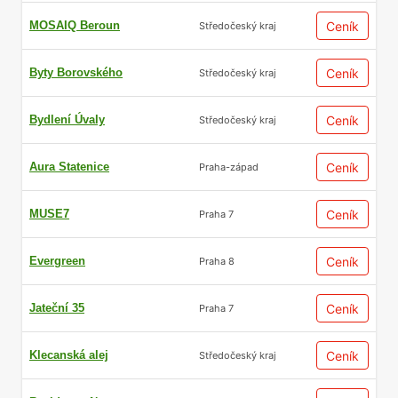
MOSAIQ Beroun
Ceník
Středočeský kraj
Byty Borovského
Ceník
Středočeský kraj
Bydlení Úvaly
Ceník
Středočeský kraj
Aura Statenice
Ceník
Praha-západ
MUSE7
Ceník
Praha 7
Evergreen
Ceník
Praha 8
Jateční 35
Ceník
Praha 7
Klecanská alej
Ceník
Středočeský kraj