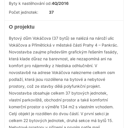
Byty k nastěhování od:
4Q/2016
Počet jednotek:
37
O projektu
Bytový dům Vokáčova (37 bytů) se nalézá na nároží ulic
Vokáčova a Přímětická v městské části Prahy 4 – Pankrác.
Novostavba zaujme především grafickým řešením fasády,
která klade důraz na barevnost, ale nezapomíná ani na
komfort pro nájemníky z hlediska odhlučnění. V
novostavbě na adrese Vokáčova nalezneme celkem osm
podlaží, která jsou rozdělena na bytové a nebytové
prostory, což ze stavby dělá polyfunkční projekt.
Novostavba obsahuje celkem 37 bytových jednotek,
vlastní parkoviště, obchodní prostor a také komfortní
komerční prostor o výměře 134 m2 s vlastním vchodem.
Celý objekt je rozdělen do dvou částí. V první sekci je
celkem 22 bytových jednotek, druhá sekce má bytů 15.
Nebytové prostory v přízemí a prvním patře mají