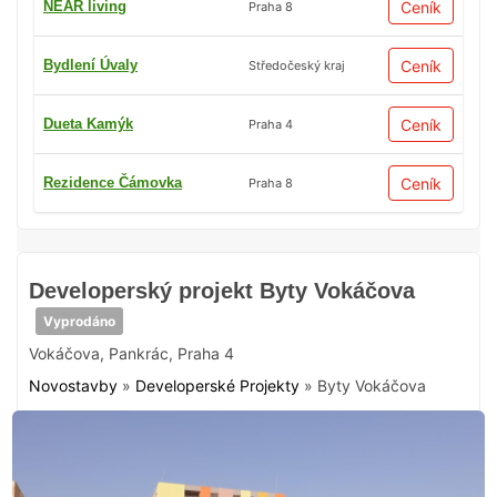
NEAR living
Ceník
Praha 8
Bydlení Úvaly
Ceník
Středočeský kraj
Dueta Kamýk
Ceník
Praha 4
Rezidence Čámovka
Ceník
Praha 8
Developerský projekt Byty Vokáčova
Vyprodáno
Vokáčova
,
Pankrác
,
Praha 4
Novostavby
»
Developerské Projekty
»
Byty Vokáčova