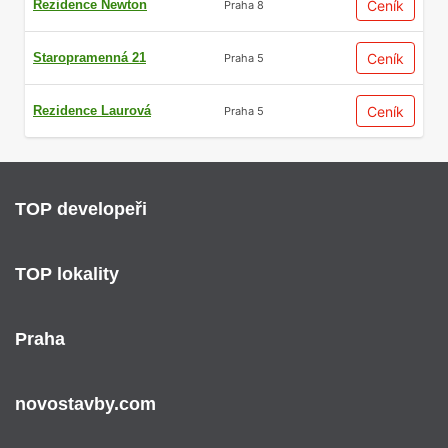
Rezidence Newton
Ceník
Praha 8
Staropramenná 21
Ceník
Praha 5
Rezidence Laurová
Ceník
Praha 5
TOP developeři
TOP lokality
Praha
novostavby.com