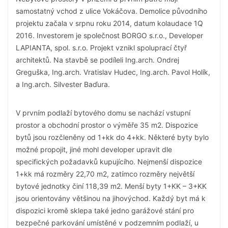
samostatný vchod z ulice Vokáčova. Demolice původního
projektu začala v srpnu roku 2014, datum kolaudace 1Q
2016. Investorem je společnost BORGO s.r.o., Developer
LAPIANTA, spol. s.r.o. Projekt vznikl spoluprací čtyř
architektů. Na stavbě se podíleli Ing.arch. Ondrej
Greguška, Ing.arch. Vratislav Hudec, Ing.arch. Pavol Holík,
a Ing.arch. Silvester Baďura.
V prvním podlaží bytového domu se nachází vstupní
prostor a obchodní prostor o výměře 35 m2. Dispozice
bytů jsou rozčleněny od 1+kk do 4+kk. Některé byty bylo
možné propojit, jiné mohl developer upravit dle
specifických požadavků kupujícího. Nejmenší dispozice
1+kk má rozměry 22,70 m2, zatímco rozměry největší
bytové jednotky činí 118,39 m2. Menší byty 1+KK – 3+KK
jsou orientovány většinou na jihovýchod. Každý byt má k
dispozici kromě sklepa také jedno garážové stání pro
bezpečné parkování umístěné v podzemním podlaží, u