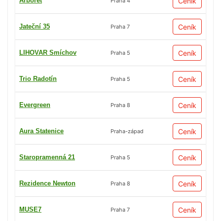
Arboret
Ceník
Praha 4
Jateční 35
Ceník
Praha 7
LIHOVAR Smíchov
Ceník
Praha 5
Trio Radotín
Ceník
Praha 5
Evergreen
Ceník
Praha 8
Aura Statenice
Ceník
Praha-západ
Staropramenná 21
Ceník
Praha 5
Rezidence Newton
Ceník
Praha 8
MUSE7
Ceník
Praha 7