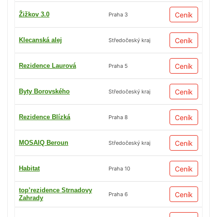
Žižkov 3.0
Ceník
Praha 3
Klecanská alej
Ceník
Středočeský kraj
Rezidence Laurová
Ceník
Praha 5
Byty Borovského
Ceník
Středočeský kraj
Rezidence Blízká
Ceník
Praha 8
MOSAIQ Beroun
Ceník
Středočeský kraj
Habitat
Ceník
Praha 10
top’rezidence Strnadovy
Ceník
Praha 6
Zahrady