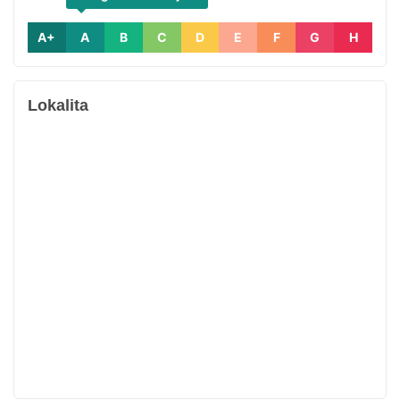
A+
A
B
C
D
E
F
G
H
Lokalita