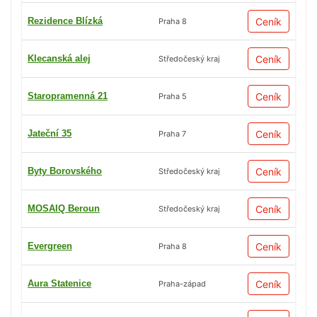
Rezidence Blízká
Ceník
Praha 8
Klecanská alej
Ceník
Středočeský kraj
Staropramenná 21
Ceník
Praha 5
Jateční 35
Ceník
Praha 7
Byty Borovského
Ceník
Středočeský kraj
MOSAIQ Beroun
Ceník
Středočeský kraj
Evergreen
Ceník
Praha 8
Aura Statenice
Ceník
Praha-západ