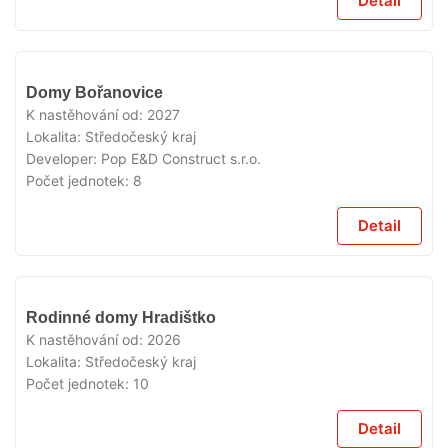
Detail
V
Domy Bořanovice
PRODEJI
K nastěhování od:
2027
Lokalita:
Středočeský kraj
Developer:
Pop E&D Construct s.r.o.
Počet jednotek:
8
Detail
V
Rodinné domy Hradištko
PRODEJI
K nastěhování od:
2026
Lokalita:
Středočeský kraj
Počet jednotek:
10
Detail