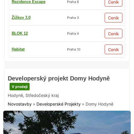
Rezidence Escape
Ceník
Praha 6
Žižkov 3.0
Ceník
Praha 3
BLOK 12
Ceník
Praha 4
Habitat
Ceník
Praha 10
Developerský projekt Domy Hodyně
V prodeji
Hodyně
,
Středočeský kraj
Novostavby
»
Developerské Projekty
»
Domy Hodyně