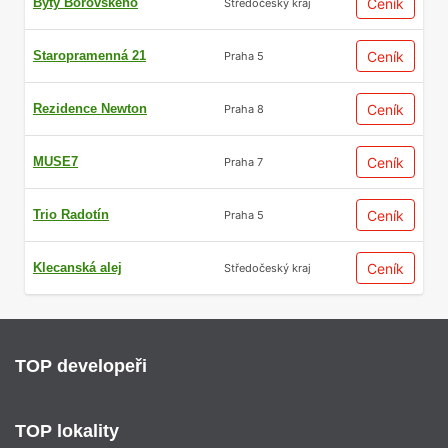
Byty Borovského
Ceník
Středočeský kraj
Staropramenná 21
Ceník
Praha 5
Rezidence Newton
Ceník
Praha 8
MUSE7
Ceník
Praha 7
Trio Radotín
Ceník
Praha 5
Klecanská alej
Ceník
Středočeský kraj
TOP developeři
TOP lokality