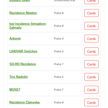
Bydlení Úvaly
Ceník
Středočeský kraj
Rezidence Newton
Ceník
Praha 8
top’rezidence Strnadovy
Ceník
Praha 6
Zahrady
Arboret
Ceník
Praha 4
LIHOVAR Smíchov
Ceník
Praha 5
SO-HO Rezidence
Ceník
Praha 7
Trio Radotín
Ceník
Praha 5
MUSE7
Ceník
Praha 7
Rezidence Čámovka
Ceník
Praha 8