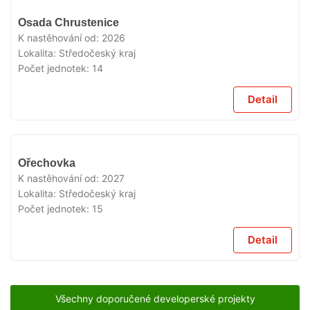
V
Osada Chrustenice
PRODEJI
K nastěhování od:
2026
Lokalita:
Středočeský kraj
Počet jednotek:
14
Detail
V
Ořechovka
PRODEJI
K nastěhování od:
2027
Lokalita:
Středočeský kraj
Počet jednotek:
15
Detail
Všechny doporučené developerské projekty