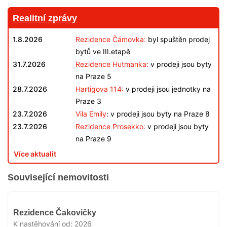
Realitní zprávy
1.8.2026
Rezidence Čámovka:
byl spuštěn prodej
bytů ve III.etapě
31.7.2026
Rezidence Hutmanka:
v prodeji jsou byty
na Praze 5
28.7.2026
Hartigova 114:
v prodeji jsou jednotky na
Praze 3
23.7.2026
Vila Emily
: v prodeji jsou byty na Praze 8
23.7.2026
Rezidence Prosekko:
v prodeji jsou byty
na Praze 9
Více aktualit
Související nemovitosti
V
Rezidence Čakovičky
PRODEJI
K nastěhování od:
2026