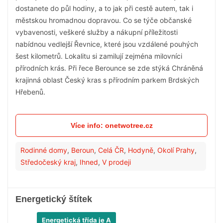
dostanete do půl hodiny, a to jak při cestě autem, tak i
městskou hromadnou dopravou. Co se týče občanské
vybavenosti, veškeré služby a nákupní příležitosti
nabídnou vedlejší Řevnice, které jsou vzdálené pouhých
šest kilometrů. Lokalitu si zamilují zejména milovníci
přírodních krás. Při řece Berounce se zde stýká Chráněná
krajinná oblast Český kras s přírodním parkem Brdských
Hřebenů.
Více info: onetwotree.cz
Rodinné domy
,
Beroun
,
Celá ČR
,
Hodyně
,
Okolí Prahy
,
Středočeský kraj
,
Ihned
,
V prodeji
Energetický štítek
Energetická třída je A