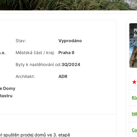
Stav:
Vyprodáno
.s.
Městská část / kraj:
Praha 9
Byty k nastěhování od:
3Q/2024
Architekt:
ADR
le Domy
tastru
Kl
HA
Co
yl spuštěn prodej domů ve 3. etapě