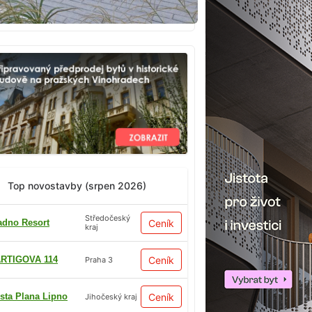
Top novostavby (srpen 2026)
Středočeský
adno Resort
Ceník
kraj
RTIGOVA 114
Ceník
Praha 3
sta Plana Lipno
Ceník
Jihočeský kraj