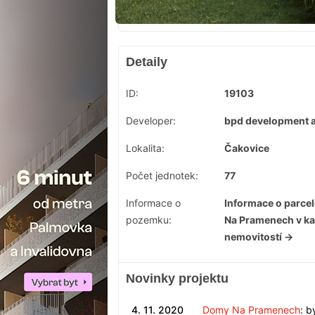
Detaily
ID:
19103
Developer:
bpd development a
Lokalita:
Čakovice
Počet jednotek:
77
Informace o
Informace o parce
pozemku:
Na Pramenech v ka
nemovitostí →
Novinky projektu
4. 11. 2020
Domy Na Pramenech
: b