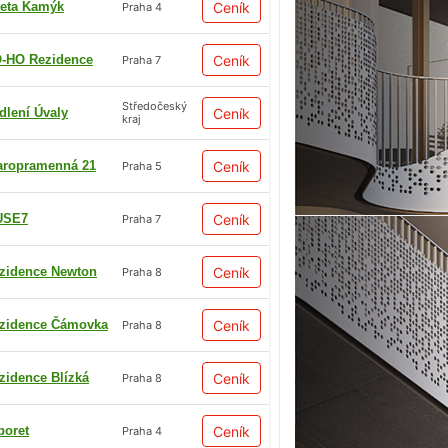
eta Kamýk
Ceník
Praha 4
-HO Rezidence
Ceník
Praha 7
Středočeský
dlení Úvaly
Ceník
kraj
aropramenná 21
Ceník
Praha 5
USE7
Ceník
Praha 7
zidence Newton
Ceník
Praha 8
zidence Čámovka
Ceník
Praha 8
zidence Blízká
Ceník
Praha 8
boret
Ceník
Praha 4