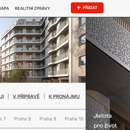
PŘIDAT
MAPA
REALITNÍ ZPRÁVY
JI
V PŘÍPRAVĚ
K PRONÁJMU
a 7
Praha 8
Praha 9
Praha 10