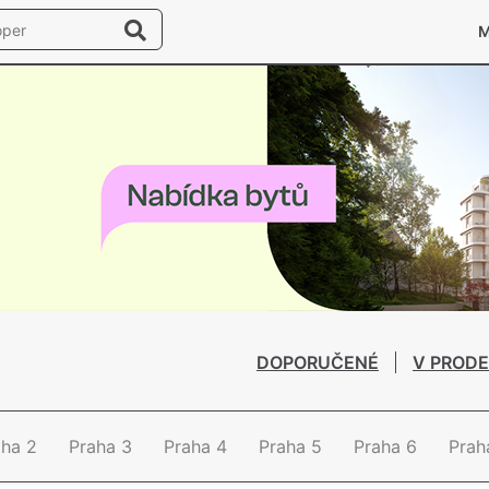
DOPORUČENÉ
V PRODE
aha 2
Praha 3
Praha 4
Praha 5
Praha 6
Prah