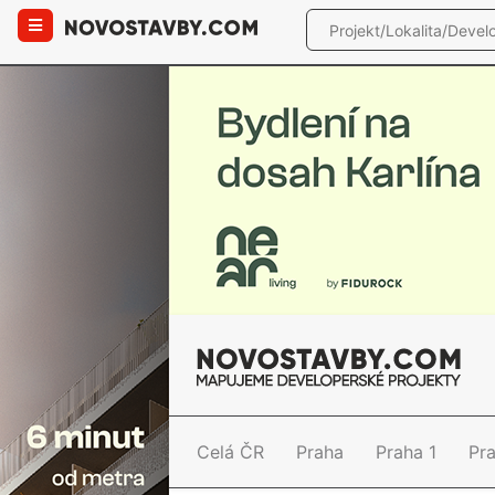
Celá ČR
Praha
Praha 1
Pr