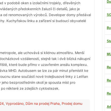
Du
lad v podobě oken s izolačními trojskly, dřevěných
ovládaných předokenních žaluzií či detailů, jako je
ita od renomovaných výrobců. Developer domy předával
SO
hy. Kuchyňskou linku a zařízení si budoucí obyvatelé
By
St
 metropole, ale uchovává si klidnou atmosféru. Menší
M
docházkové vzdálenosti, stejně tak i dvě blízká nákupní
hřiště, které bude přímo v uzavřeném areálu komplexu.
Re
távka MHD. Autobusem se lze za pár minut přemístit ke
oucnu stane součástí nové trolejbusové linky z Letňan
Re
v jeho bezprostředním okolí je spousta míst pro
 po některé ze zdejších cyklostezek.
Re
24
,
Vyprodáno
,
Dům na prodej Praha
,
Prodej domu
Ar