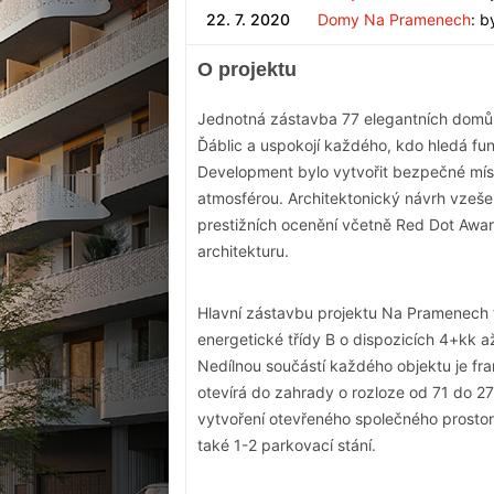
22. 7. 2020
Domy Na Pramenech
: b
O projektu
Jednotná zástavba 77 elegantních domů 
Ďáblic a uspokojí každého, kdo hledá fu
Development bylo vytvořit bezpečné mís
atmosférou. Architektonický návrh vzešel 
prestižních ocenění včetně Red Dot Awar
architekturu.
Hlavní zástavbu projektu Na Pramenech 
energetické třídy B o dispozicích 4+kk 
Nedílnou součástí každého objektu je fr
otevírá do zahrady o rozloze od 71 do 
vytvoření otevřeného společného prosto
také 1-2 parkovací stání.