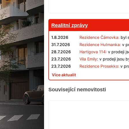
Realitní zprávy
1.8.2026
Rezidence Čámovka:
byl 
31.7.2026
Rezidence Hutmanka:
v pr
28.7.2026
Hartigova 114:
v prodeji j
23.7.2026
Vila Emily
: v prodeji jsou 
23.7.2026
Rezidence Prosekko:
v pro
Více aktualit
Související nemovitosti