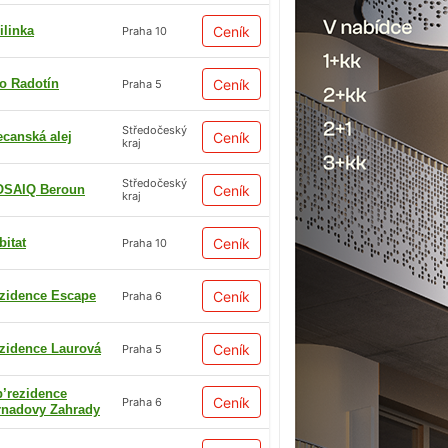
ilinka
Ceník
Praha 10
io Radotín
Ceník
Praha 5
Středočeský
ecanská alej
Ceník
kraj
Středočeský
SAIQ Beroun
Ceník
kraj
bitat
Ceník
Praha 10
zidence Escape
Ceník
Praha 6
zidence Laurová
Ceník
Praha 5
p’rezidence
Ceník
Praha 6
rnadovy Zahrady