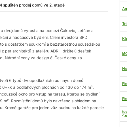
yl spuštěn prodej domů ve 2. etapě
An
Tr
a dvojdomů vyrostla na pomezí Čakovic, Letňan a
nkční a nadčasové bydlení. Cílem investora BPD
Kl
to s dostatkem soukromí a bezstarostnou sousedskou
z per architektů z ateliéru ADR – držitelů desítek
MO
d, Národní ceny za design či České ceny za
Ha
tvoří 6 typů dvoupodlažních rodinných domů
Re
až 6+kk a podlahových plochách od 130 do 174 m².
ancouzské okno pro vstup na terasu, kterou se bydlení
Re
279 m². Rozmístění domů bylo navrženo s ohledem na
ru. Kromě garáže pro jeden vůz budou na každé parcele
to
St