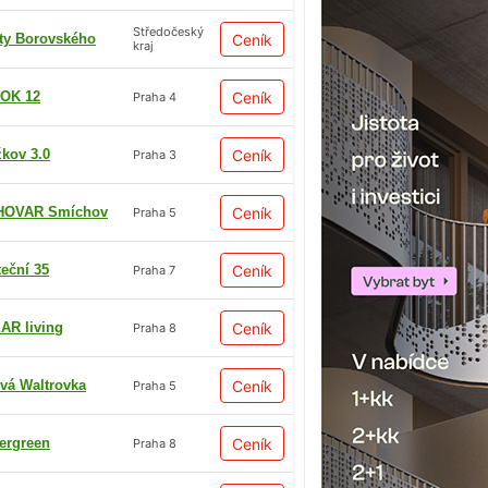
Středočeský
ty Borovského
Ceník
kraj
OK 12
Ceník
Praha 4
žkov 3.0
Ceník
Praha 3
HOVAR Smíchov
Ceník
Praha 5
teční 35
Ceník
Praha 7
AR living
Ceník
Praha 8
vá Waltrovka
Ceník
Praha 5
ergreen
Ceník
Praha 8