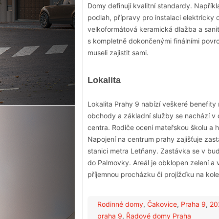
Domy definují kvalitní standardy. Napřík
podlah, přípravy pro instalaci elektricky 
velkoformátová keramická dlažba a san
s kompletně dokončenými finálními povrc
museli zajistit sami.
Lokalita
Lokalita Prahy 9 nabízí veškeré benefity
obchody a základní služby se nachází v 
centra. Rodiče ocení mateřskou školu a 
Napojení na centrum prahy zajišťuje zas
stanici metra Letňany. Zastávka se v bud
do Palmovky. Areál je obklopen zelení a 
příjemnou procházku či projížďku na kole
Rodinné domy
,
Čakovice
,
Praha 9
,
20
praha 9
,
Řadové domy Praha