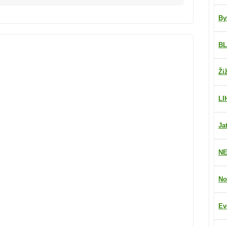
By
BL
Ži
LI
Ja
NE
No
Ev