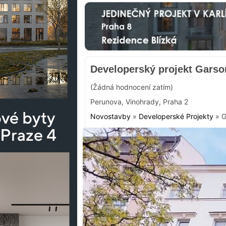
Developerský projekt Garso
(Žádná hodnocení zatím)
Perunova
,
Vinohrady
,
Praha 2
Novostavby
»
Developerské Projekty
»
G