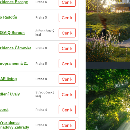
zidence Escape
Ceník
Praha 6
io Radotín
Ceník
Praha 5
Středočeský
SAIQ Beroun
Ceník
kraj
zidence Čámovka
Ceník
Praha 8
aropramenná 21
Ceník
Praha 5
AR living
Ceník
Praha 8
Středočeský
dlení Úvaly
Ceník
kraj
boret
Ceník
Praha 4
p’rezidence
Ceník
Praha 6
rnadovy Zahrady