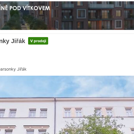
nky Jiřák
V prodeji
arsonky Jiřák