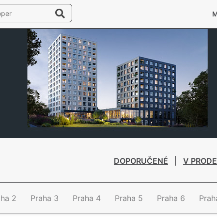
DOPORUČENÉ
V PRODE
aha 2
Praha 3
Praha 4
Praha 5
Praha 6
Prah