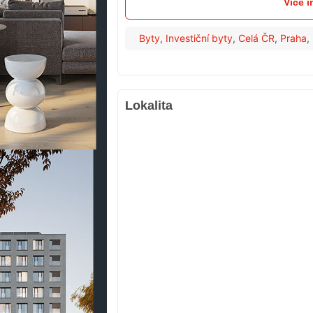
Více i
Byty
,
Investiční byty
,
Celá ČR
,
Praha
,
Lokalita