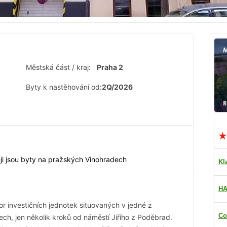
Městská část / kraj:
Praha 2
Byty k nastěhování od:
2Q/2026
ji jsou byty na pražských Vinohradech
Kl
HA
r investičních jednotek situovaných v jedné z
Co
ech, jen několik kroků od náměstí Jiřího z Poděbrad.