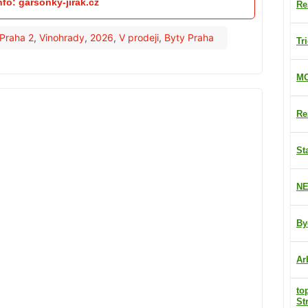
nfo: garsonky-jirak.cz
Re
Praha 2
,
Vinohrady
,
2026
,
V prodeji
,
Byty Praha
Tr
MO
Re
St
NE
By
Ar
to
St