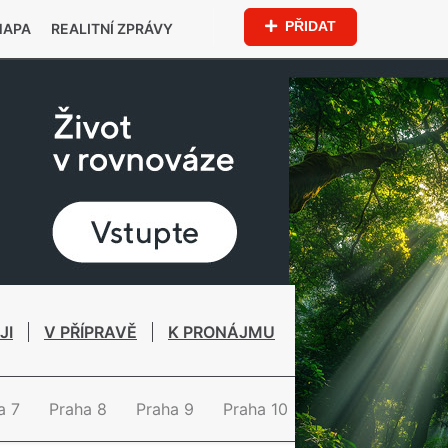
PŘIDAT
MAPA
REALITNÍ ZPRÁVY
JI
V PŘÍPRAVĚ
K PRONÁJMU
a 7
Praha 8
Praha 9
Praha 10