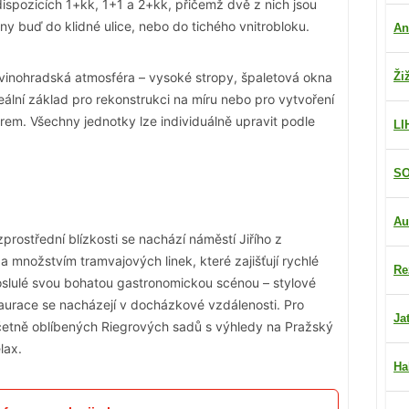
ispozicích 1+kk, 1+1 a 2+kk, přičemž dvě z nich jsou
ny buď do klidné ulice, nebo do tichého vnitrobloku.
An
 vinohradská atmosféra – vysoké stropy, špaletová okna
Ži
eální základ pro rekonstrukci na míru nebo pro vytvoření
erem. Všechny jednotky lze individuálně upravit podle
LI
SO
Au
zprostřední blízkosti se nachází náměstí Jiřího z
množstvím tramvajových linek, které zajišťují rychlé
Re
roslulé svou bohatou gastronomickou scénou – stylové
taurace se nacházejí v docházkové vzdálenosti. Pro
Ja
 včetně oblíbených Riegrových sadů s výhledy na Pražský
lax.
Ha