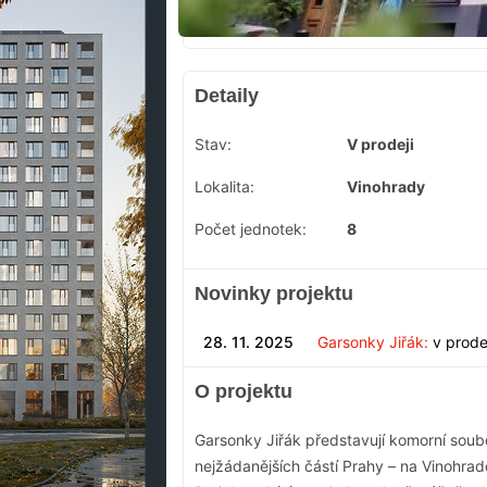
Detaily
Stav:
V prodeji
Lokalita:
Vinohrady
Počet jednotek:
8
Novinky projektu
28. 11. 2025
Garsonky Jiřák:
v prode
O projektu
Garsonky Jiřák představují komorní soubo
nejžádanějších částí Prahy – na Vinohrad