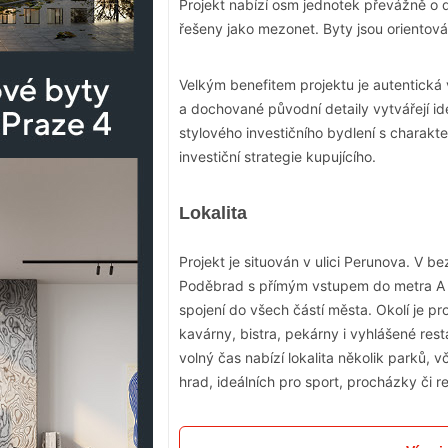
Projekt nabízí osm jednotek převážně o d
řešeny jako mezonet. Byty jsou orientová
Velkým benefitem projektu je autentická
a dochované původní detaily vytvářejí id
stylového investičního bydlení s charakt
investiční strategie kupujícího.
Lokalita
Projekt je situován v ulici Perunova. V be
Poděbrad s přímým vstupem do metra A a 
spojení do všech částí města. Okolí je p
kavárny, bistra, pekárny i vyhlášené res
volný čas nabízí lokalita několik parků,
hrad, ideálních pro sport, procházky či re