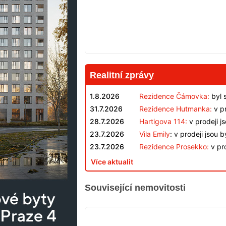
Realitní zprávy
1.8.2026
Rezidence Čámovka:
byl 
31.7.2026
Rezidence Hutmanka:
v pr
28.7.2026
Hartigova 114:
v prodeji j
23.7.2026
Vila Emily
: v prodeji jsou 
23.7.2026
Rezidence Prosekko:
v pro
Více aktualit
Související nemovitosti