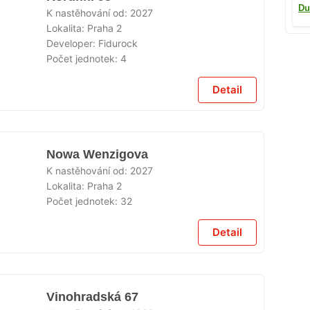
Du
K nastěhování od:
2027
Lokalita:
Praha 2
Developer:
Fidurock
Počet jednotek:
4
Detail
Nowa Wenzigova
K nastěhování od:
2027
Lokalita:
Praha 2
Počet jednotek:
32
Detail
Vinohradská 67