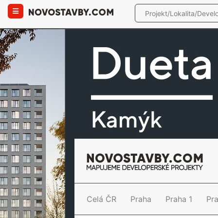
Celá ČR
Praha
Praha 1
Pr