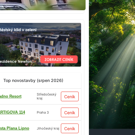
Top novostavby (srpen 2026)
Středočeský
adno Resort
Ceník
kraj
RTIGOVA 114
Ceník
Praha 3
sta Plana Lipno
Ceník
Jihočeský kraj