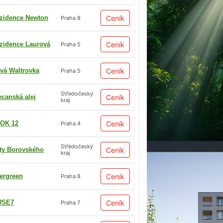
zidence Newton
Ceník
Praha 8
zidence Laurová
Ceník
Praha 5
vá Waltrovka
Ceník
Praha 5
Středočeský
ecanská alej
Ceník
kraj
OK 12
Ceník
Praha 4
Středočeský
ty Borovského
Ceník
kraj
ergreen
Ceník
Praha 8
USE7
Ceník
Praha 7