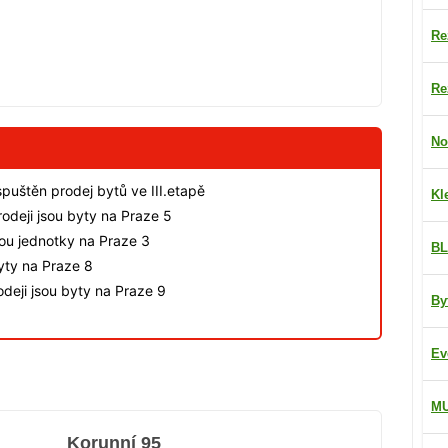
Re
Re
No
spuštěn prodej bytů ve III.etapě
Kl
odeji jsou byty na Praze 5
sou jednotky na Praze 3
BL
byty na Praze 8
deji jsou byty na Praze 9
By
Ev
M
Korunní 95