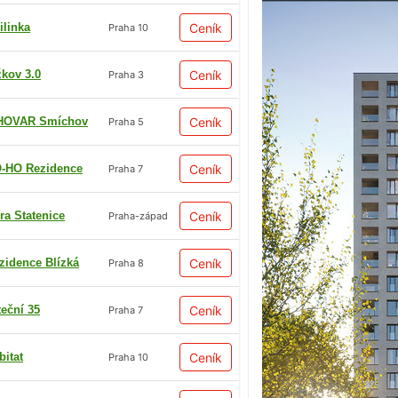
ilinka
Ceník
Praha 10
žkov 3.0
Ceník
Praha 3
HOVAR Smíchov
Ceník
Praha 5
-HO Rezidence
Ceník
Praha 7
ra Statenice
Ceník
Praha-západ
zidence Blízká
Ceník
Praha 8
teční 35
Ceník
Praha 7
bitat
Ceník
Praha 10