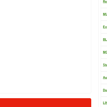
Re
M
Ev
BL
MO
St
Au
Du
LI