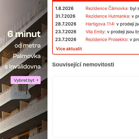
1.8.2026
Rezidence Čámovka:
byl 
31.7.2026
Rezidence Hutmanka:
v pr
28.7.2026
Hartigova 114:
v prodeji j
23.7.2026
Vila Emily
: v prodeji jsou 
23.7.2026
Rezidence Prosekko:
v pro
Více aktualit
Související nemovitosti
VYPRODÁNO