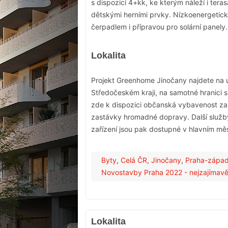
s dispozicí 4+kk, ke kterým náleží i teras
dětskými herními prvky. Nízkoenergetic
čerpadlem i přípravou pro solární panely.
Lokalita
Projekt Greenhome Jinočany najdete na u
Středočeském kraji, na samotné hranici s 
zde k dispozici občanská vybavenost zahrn
zastávky hromadné dopravy. Další služby
zařízení jsou pak dostupné v hlavním mě
Byty
,
Celá ČR
,
Jinočany
,
Praha-zápa
Novostavby Praha 2022 - nejzajímavěj
Lokalita