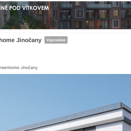
nhome Jinočany
Vyprodáno
reenhome Jinočany