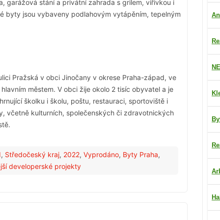
a, garážová stání a privátní zahrada s grilem, vířivkou i
ké byty jsou vybaveny podlahovým vytápěním, tepelným
An
Re
NE
lici Pražská v obci Jinočany v okrese Praha-západ, ve
hlavním městem. V obci žije okolo 2 tisíc obyvatel a je
Kl
ující školku i školu, poštu, restauraci, sportoviště i
, včetně kulturních, společenských či zdravotnických
By
stě.
Re
d
,
Středočeský kraj
,
2022
,
Vyprodáno
,
Byty Praha
,
ší developerské projekty
Ar
Ha