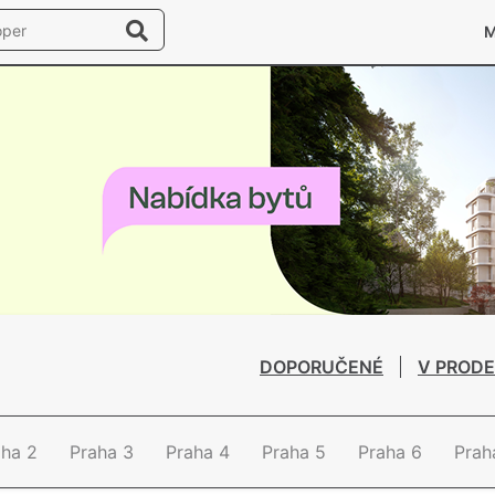
DOPORUČENÉ
V PRODE
aha 2
Praha 3
Praha 4
Praha 5
Praha 6
Prah