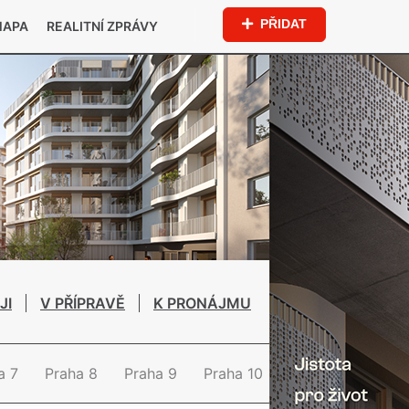
PŘIDAT
MAPA
REALITNÍ ZPRÁVY
JI
V PŘÍPRAVĚ
K PRONÁJMU
a 7
Praha 8
Praha 9
Praha 10