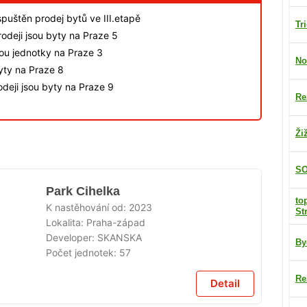
spuštěn prodej bytů ve III.etapě
Tr
odeji jsou byty na Praze 5
sou jednotky na Praze 3
No
byty na Praze 8
deji jsou byty na Praze 9
Re
Ži
SO
Park Cihelka
to
K nastěhování od:
2023
St
Lokalita:
Praha-západ
Developer:
SKANSKA
By
Počet jednotek:
57
Re
Detail