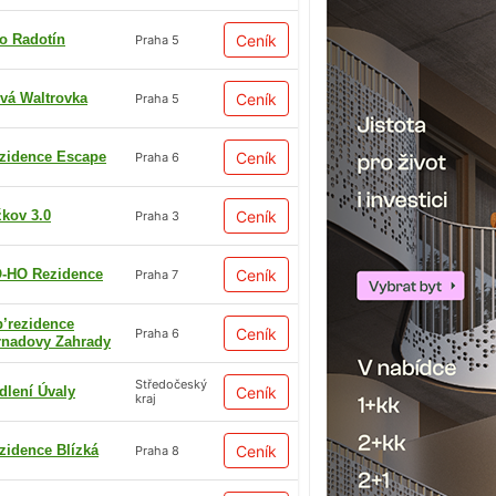
io Radotín
Ceník
Praha 5
vá Waltrovka
Ceník
Praha 5
zidence Escape
Ceník
Praha 6
žkov 3.0
Ceník
Praha 3
-HO Rezidence
Ceník
Praha 7
p’rezidence
Ceník
Praha 6
rnadovy Zahrady
Středočeský
dlení Úvaly
Ceník
kraj
zidence Blízká
Ceník
Praha 8