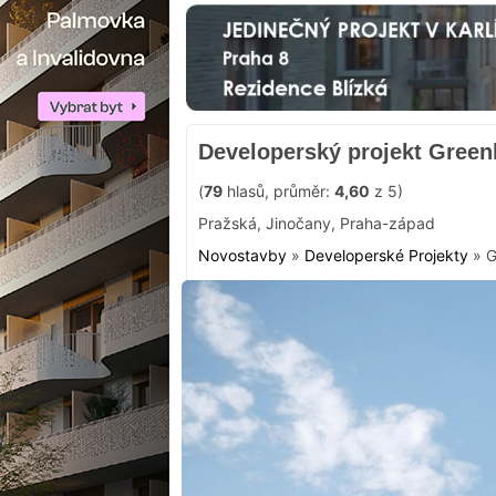
Developerský projekt Gree
(
79
hlasů, průměr:
4,60
z 5)
Pražská
,
Jinočany
,
Praha-západ
Novostavby
»
Developerské Projekty
»
G