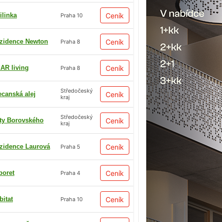
ilinka
Ceník
Praha 10
zidence Newton
Ceník
Praha 8
AR living
Ceník
Praha 8
Středočeský
ecanská alej
Ceník
kraj
Středočeský
ty Borovského
Ceník
kraj
zidence Laurová
Ceník
Praha 5
boret
Ceník
Praha 4
bitat
Ceník
Praha 10