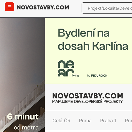
Celá ČR
Praha
Praha 1
Pr