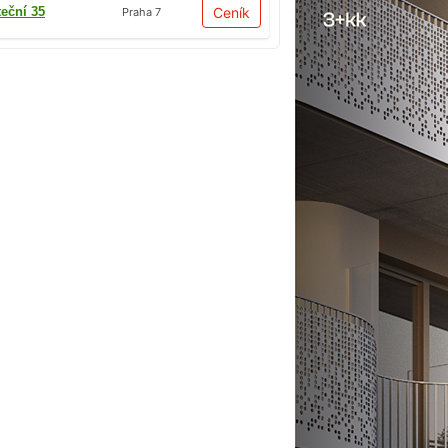
teční 35
Ceník
Praha 7