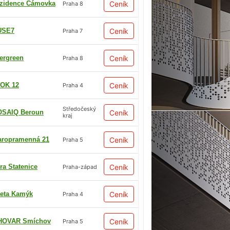
zidence Čámovka
Ceník
Praha 8
USE7
Ceník
Praha 7
ergreen
Ceník
Praha 8
OK 12
Ceník
Praha 4
Středočeský
SAIQ Beroun
Ceník
kraj
aropramenná 21
Ceník
Praha 5
ra Statenice
Ceník
Praha-západ
eta Kamýk
Ceník
Praha 4
HOVAR Smíchov
Ceník
Praha 5