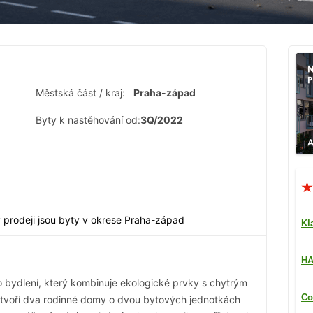
Městská část / kraj:
Praha-západ
Byty k nastěhování od:
3Q/2022
v prodeji jsou byty v okrese Praha-západ
Kl
HA
 bydlení, který kombinuje ekologické prvky s chytrým
Co
 tvoří dva rodinné domy o dvou bytových jednotkách