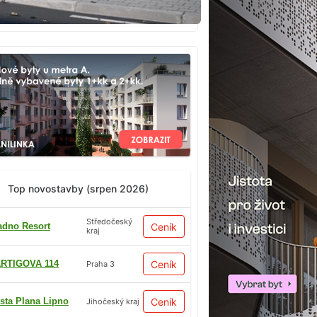
Top novostavby (srpen 2026)
Středočeský
adno Resort
Ceník
kraj
RTIGOVA 114
Ceník
Praha 3
sta Plana Lipno
Ceník
Jihočeský kraj