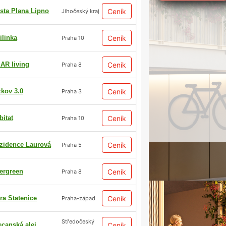
sta Plana Lipno
Ceník
Jihočeský kraj
ilinka
Ceník
Praha 10
AR living
Ceník
Praha 8
žkov 3.0
Ceník
Praha 3
bitat
Ceník
Praha 10
zidence Laurová
Ceník
Praha 5
ergreen
Ceník
Praha 8
ra Statenice
Ceník
Praha-západ
Středočeský
ecanská alej
Ceník