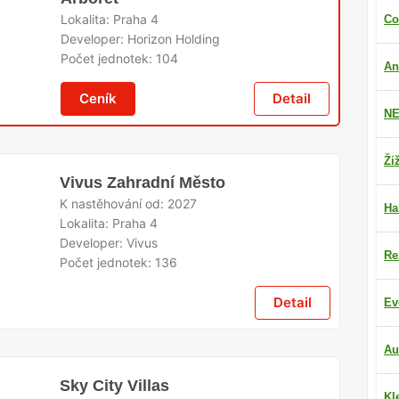
Lokalita:
Praha 4
Co
Developer:
Horizon Holding
Počet jednotek:
104
An
Ceník
Detail
NE
Ži
Vivus Zahradní Město
K nastěhování od:
2027
Ha
Lokalita:
Praha 4
Developer:
Vivus
Re
Počet jednotek:
136
Detail
Ev
Au
Sky City Villas
Kl