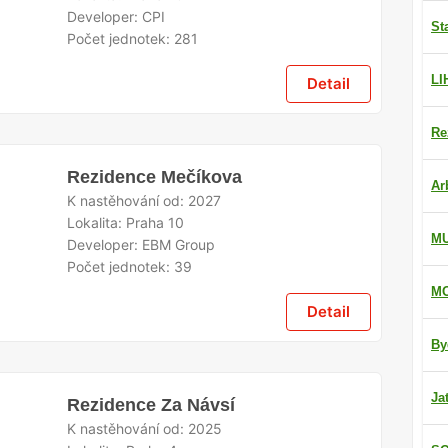
Developer:
CPI
St
Počet jednotek:
281
LI
Detail
Re
Rezidence Mečíkova
Ar
K nastěhování od:
2027
Lokalita:
Praha 10
M
Developer:
EBM Group
Počet jednotek:
39
MO
Detail
By
Ja
Rezidence Za Návsí
K nastěhování od:
2025