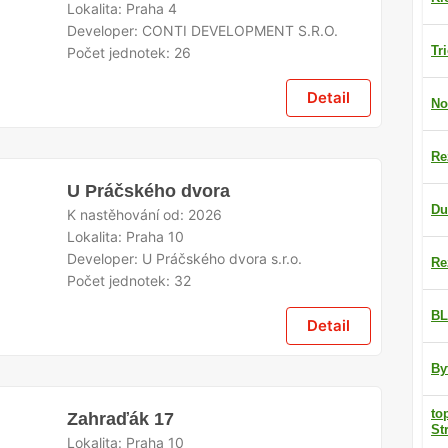
Lokalita:
Praha 4
Developer:
CONTI DEVELOPMENT S.R.O.
Tr
Počet jednotek:
26
Detail
No
Re
U Práčského dvora
Du
K nastěhování od:
2026
Lokalita:
Praha 10
Developer:
U Práčského dvora s.r.o.
Re
Počet jednotek:
32
BL
Detail
By
to
Zahraďák 17
St
Lokalita:
Praha 10