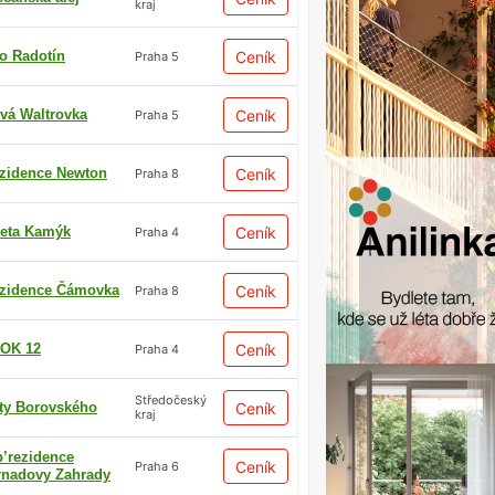
kraj
io Radotín
Ceník
Praha 5
vá Waltrovka
Ceník
Praha 5
zidence Newton
Ceník
Praha 8
eta Kamýk
Ceník
Praha 4
zidence Čámovka
Ceník
Praha 8
OK 12
Ceník
Praha 4
Středočeský
ty Borovského
Ceník
kraj
p’rezidence
Ceník
Praha 6
rnadovy Zahrady