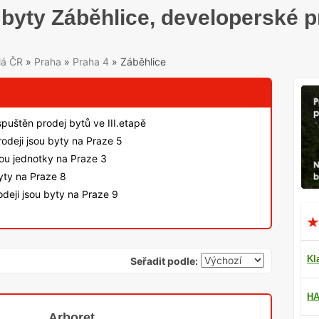
byty Záběhlice, developerské p
lá ČR
»
Praha
»
Praha 4
»
Záběhlice
spuštěn prodej bytů ve III.etapě
odeji jsou byty na Praze 5
sou jednotky na Praze 3
byty na Praze 8
deji jsou byty na Praze 9
Kl
Seřadit podle:
HA
Arboret