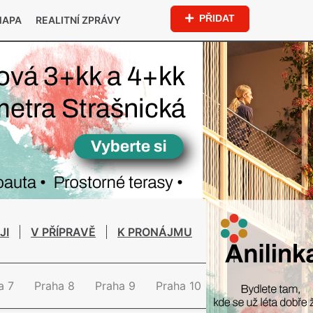
PŘIDAT
MAPA
REALITNÍ ZPRÁVY
JI
V PŘÍPRAVĚ
K PRONÁJMU
a 7
Praha 8
Praha 9
Praha 10