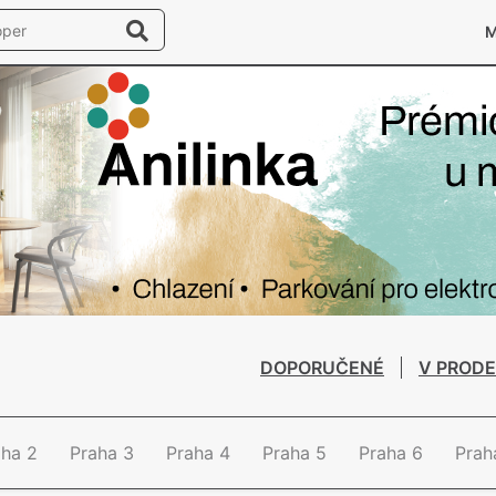
DOPORUČENÉ
V PRODE
aha 2
Praha 3
Praha 4
Praha 5
Praha 6
Prah