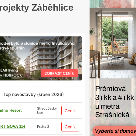
rojekty Záběhlice
Top novostavby (srpen 2026)
Středočeský
adno Resort
Ceník
kraj
RTIGOVA 114
Ceník
Praha 3