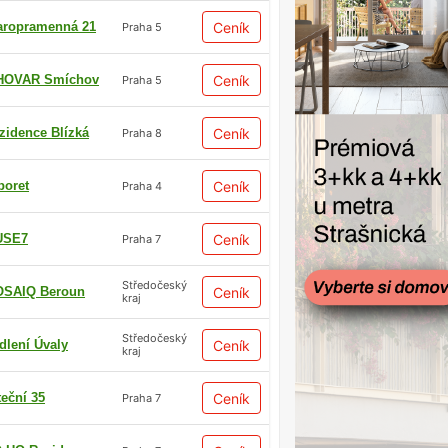
aropramenná 21
Ceník
Praha 5
HOVAR Smíchov
Ceník
Praha 5
zidence Blízká
Ceník
Praha 8
boret
Ceník
Praha 4
USE7
Ceník
Praha 7
Středočeský
SAIQ Beroun
Ceník
kraj
Středočeský
dlení Úvaly
Ceník
kraj
teční 35
Ceník
Praha 7