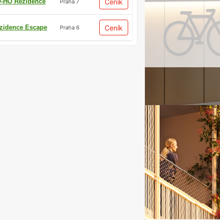
-HO Rezidence
Ceník
Praha 7
zidence Escape
Ceník
Praha 6