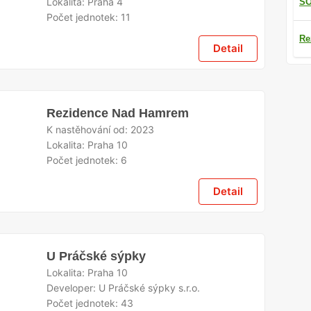
Lokalita:
Praha 4
SO
Počet jednotek:
11
Re
Detail
Rezidence Nad Hamrem
K nastěhování od:
2023
Lokalita:
Praha 10
Počet jednotek:
6
Detail
U Práčské sýpky
Lokalita:
Praha 10
Developer:
U Práčské sýpky s.r.o.
Počet jednotek:
43