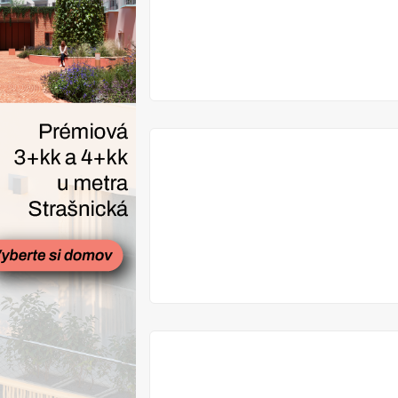
V
PRODEJI
V
PŘÍPRAVĚ