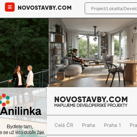
Celá ČR
Praha
Praha 1
Pr