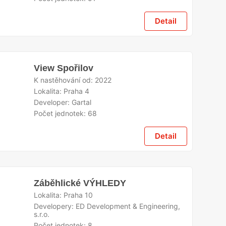
Detail
View Spořilov
K nastěhování od:
2022
Lokalita:
Praha 4
Developer:
Gartal
Počet jednotek:
68
Detail
Záběhlické VÝHLEDY
Lokalita:
Praha 10
Developery:
ED Development & Engineering,
s.r.o.
Počet jednotek:
8