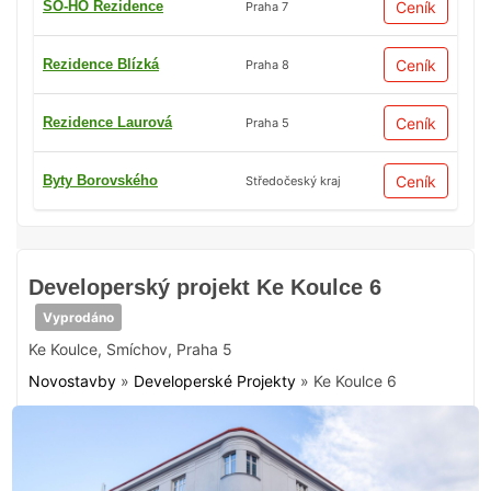
SO-HO Rezidence
Ceník
Praha 7
Rezidence Blízká
Ceník
Praha 8
Rezidence Laurová
Ceník
Praha 5
Byty Borovského
Ceník
Středočeský kraj
Developerský projekt Ke Koulce 6
Vyprodáno
Ke Koulce
,
Smíchov
,
Praha 5
Novostavby
»
Developerské Projekty
»
Ke Koulce 6