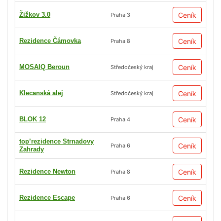
Žižkov 3.0
Ceník
Praha 3
Rezidence Čámovka
Ceník
Praha 8
MOSAIQ Beroun
Ceník
Středočeský kraj
Klecanská alej
Ceník
Středočeský kraj
BLOK 12
Ceník
Praha 4
top’rezidence Strnadovy
Ceník
Praha 6
Zahrady
Rezidence Newton
Ceník
Praha 8
Rezidence Escape
Ceník
Praha 6