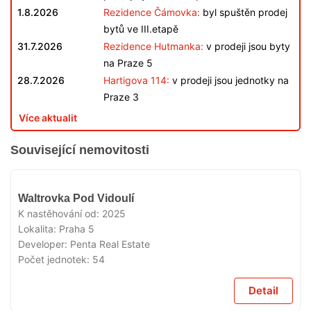
1.8.2026
Rezidence Čámovka:
byl spuštěn prodej
bytů ve III.etapě
31.7.2026
Rezidence Hutmanka:
v prodeji jsou byty
na Praze 5
28.7.2026
Hartigova 114:
v prodeji jsou jednotky na
Praze 3
Více aktualit
Související nemovitosti
VYPRODÁNO
Waltrovka Pod Vidoulí
K nastěhování od:
2025
Lokalita:
Praha 5
Developer:
Penta Real Estate
Počet jednotek:
54
Detail