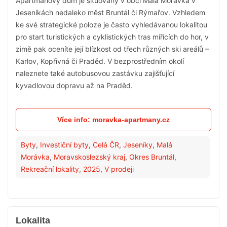
Apartmánový dům je situovaný v obci Malá Morávka v
Jeseníkách nedaleko měst Bruntál či Rýmařov. Vzhledem
ke své strategické poloze je často vyhledávanou lokalitou
pro start turistických a cyklistických tras mířících do hor, v
zimě pak oceníte její blízkost od třech různých ski areálů –
Karlov, Kopřivná či Praděd. V bezprostředním okolí
naleznete také autobusovou zastávku zajišťující
kyvadlovou dopravu až na Praděd.
Více info: moravka-apartmany.cz
Byty
,
Investiční byty
,
Celá ČR
,
Jeseníky
,
Malá
Morávka
,
Moravskoslezský kraj
,
Okres Bruntál
,
Rekreační lokality
,
2025
,
V prodeji
Lokalita