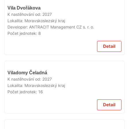
V
Vila Dvořákova
PRODEJI
K nastěhování od:
2027
Lokalita:
Moravskoslezský kraj
Developer:
ANTRACIT Management CZ s. r. o.
Počet jednotek:
8
Detail
V
Viladomy Čeladná
PRODEJI
K nastěhování od:
2027
Lokalita:
Moravskoslezský kraj
Počet jednotek:
16
Detail
V