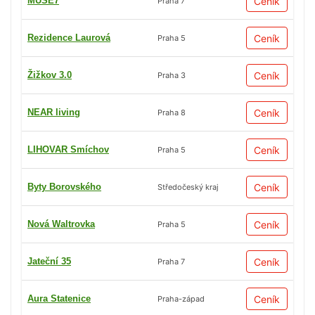
MUSE7
Ceník
Praha 7
Rezidence Laurová
Ceník
Praha 5
Žižkov 3.0
Ceník
Praha 3
NEAR living
Ceník
Praha 8
LIHOVAR Smíchov
Ceník
Praha 5
Byty Borovského
Ceník
Středočeský kraj
Nová Waltrovka
Ceník
Praha 5
Jateční 35
Ceník
Praha 7
Aura Statenice
Ceník
Praha-západ