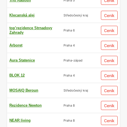
Trio Radotín
Ceník
Praha 5
Klecanská alej
Ceník
Středočeský kraj
top’rezidence Strnadovy
Ceník
Praha 6
Zahrady
Arboret
Ceník
Praha 4
Aura Statenice
Ceník
Praha-západ
BLOK 12
Ceník
Praha 4
MOSAIQ Beroun
Ceník
Středočeský kraj
Rezidence Newton
Ceník
Praha 8
NEAR living
Ceník
Praha 8