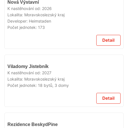
Nová Výstavní
PRODEJI
K nastěhování od:
2026
Lokalita:
Moravskoslezský kraj
Developer:
Heimstaden
Počet jednotek:
173
Detail
V
Viladomy Jistebník
PRODEJI
K nastěhování od:
2027
Lokalita:
Moravskoslezský kraj
Počet jednotek:
18 bytů, 3 domy
Detail
V
Rezidence BeskydPine