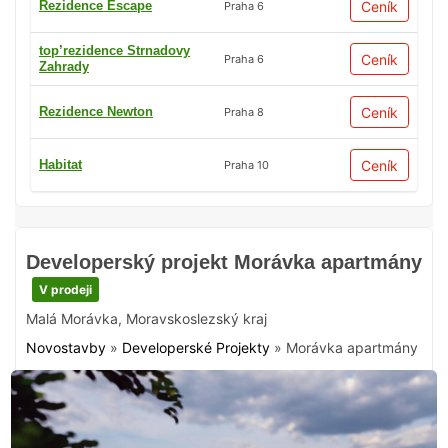
Rezidence Escape
Ceník
Praha 6
top’rezidence Strnadovy
Ceník
Praha 6
Zahrady
Rezidence Newton
Ceník
Praha 8
Habitat
Ceník
Praha 10
Developerský projekt Morávka apartmány
V prodeji
Malá Morávka
,
Moravskoslezský kraj
Novostavby
»
Developerské Projekty
»
Morávka apartmány