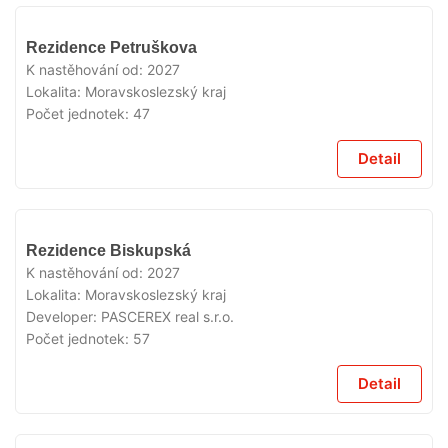
V
Rezidence Petruškova
PRODEJI
K nastěhování od:
2027
Lokalita:
Moravskoslezský kraj
Počet jednotek:
47
Detail
V
Rezidence Biskupská
PRODEJI
K nastěhování od:
2027
Lokalita:
Moravskoslezský kraj
Developer:
PASCEREX real s.r.o.
Počet jednotek:
57
Detail