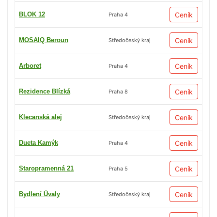
BLOK 12
Ceník
Praha 4
MOSAIQ Beroun
Ceník
Středočeský kraj
Arboret
Ceník
Praha 4
Rezidence Blízká
Ceník
Praha 8
Klecanská alej
Ceník
Středočeský kraj
Dueta Kamýk
Ceník
Praha 4
Staropramenná 21
Ceník
Praha 5
Bydlení Úvaly
Ceník
Středočeský kraj