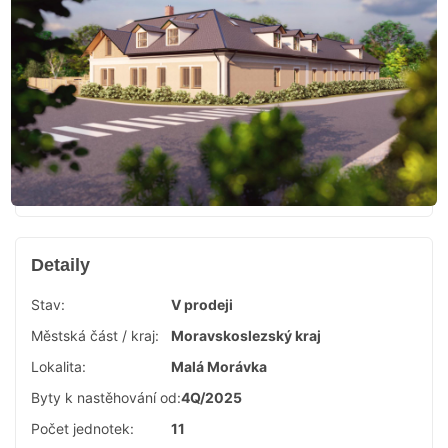
Detaily
Stav:
V prodeji
Městská část / kraj:
Moravskoslezský kraj
Lokalita:
Malá Morávka
Byty k nastěhování od:
4Q/2025
Počet jednotek:
11