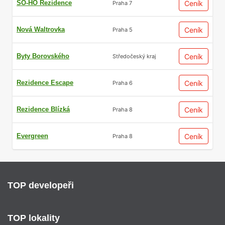
SO-HO Rezidence
Ceník
Praha 7
Nová Waltrovka
Ceník
Praha 5
Byty Borovského
Ceník
Středočeský kraj
Rezidence Escape
Ceník
Praha 6
Rezidence Blízká
Ceník
Praha 8
Evergreen
Ceník
Praha 8
TOP developeři
TOP lokality