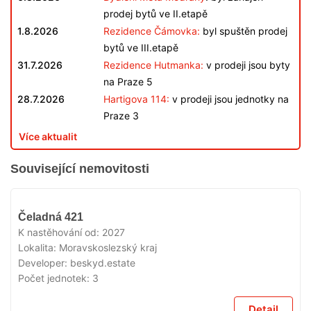
prodej bytů ve II.etapě
1.8.2026
Rezidence Čámovka:
byl spuštěn prodej
bytů ve III.etapě
31.7.2026
Rezidence Hutmanka:
v prodeji jsou byty
na Praze 5
28.7.2026
Hartigova 114:
v prodeji jsou jednotky na
Praze 3
Více aktualit
Související nemovitosti
V
Čeladná 421
PRODEJI
K nastěhování od:
2027
Lokalita:
Moravskoslezský kraj
Developer:
beskyd.estate
Počet jednotek:
3
Detail