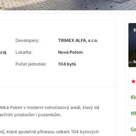
Developery:
TRIMEX ALFA, s.r.o.
raj
Lokalita:
Nová Polom
Počet jednotek:
104 bytů
Kl
elká Polom v moderní volnočasový areál, který dá
HA
erčním prostorům i pozemkům.
Co
ů, které společně přinesou celkem 104 bytových