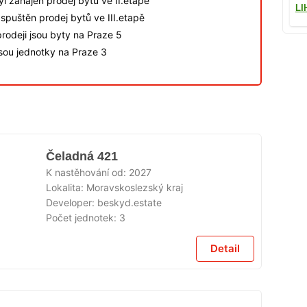
byl zahájen prodej bytů ve II.etapě
LI
spuštěn prodej bytů ve III.etapě
rodeji jsou byty na Praze 5
jsou jednotky na Praze 3
Čeladná 421
K nastěhování od:
2027
Lokalita:
Moravskoslezský kraj
Developer:
beskyd.estate
Počet jednotek:
3
Detail