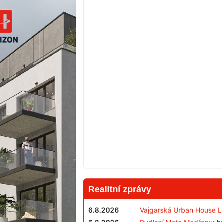
Realitní zprávy
6.8.2026
Vajgarská Urban House L