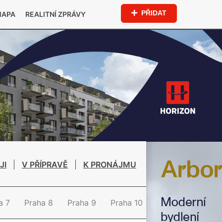
PŘIDAT
MAPA
REALITNÍ ZPRÁVY
JI
V PŘÍPRAVĚ
K PRONÁJMU
a 7
Praha 8
Praha 9
Praha 10