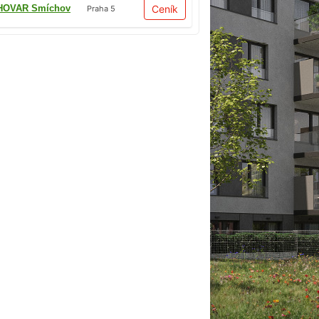
HOVAR Smíchov
Ceník
Praha 5