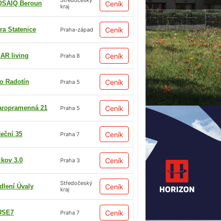
Středočeský
SAIQ Beroun
Ceník
kraj
ra Statenice
Ceník
Praha-západ
AR living
Ceník
Praha 8
io Radotín
Ceník
Praha 5
aropramenná 21
Ceník
Praha 5
teční 35
Ceník
Praha 7
žkov 3.0
Ceník
Praha 3
Středočeský
dlení Úvaly
Ceník
kraj
USE7
Ceník
Praha 7