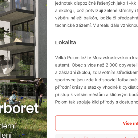
jednotek dispozičně řešených jako 1+kk
a ekologii, což potvrzují zelené střechy 
výběru náleží balkón, lodžie či předzah
technické zázemí. V areálu dále vznikno
Lokalita
Velká Polom leží v Moravskoslezském kra
autem). Obec s více než 2 000 obyvatel
a základní školou, zdravotním střediskem
sportovce jsou zde k dispozici fotbalové 
přírodní krásy a stezky vhodné k cyklist
přístup k větším městům a klíčovým bodů
Polom tak spojuje klid přírody s dostupno
Více i