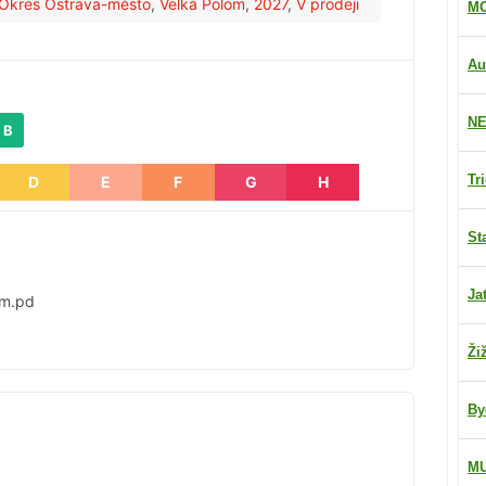
Okres Ostrava-město
,
Velká Polom
,
2027
,
V prodeji
MO
Au
NE
 B
Tr
D
E
F
G
H
St
Ja
om.pd
Ži
By
M