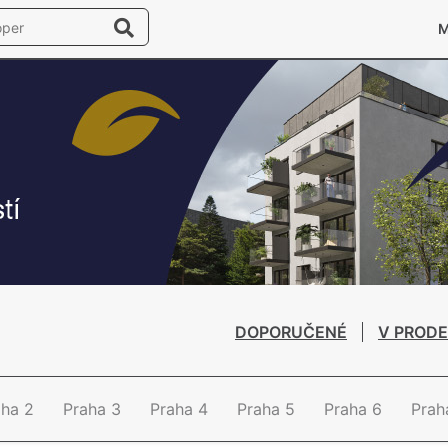
DOPORUČENÉ
V PRODE
aha 2
Praha 3
Praha 4
Praha 5
Praha 6
Prah