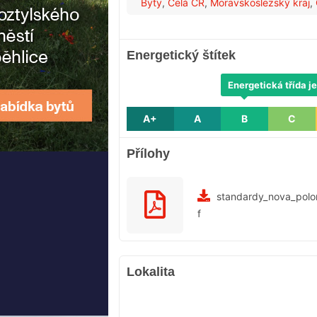
Byty
,
Celá ČR
,
Moravskoslezský kraj
,
Energetický štítek
Energetická třída je
A+
A
B
C
Přílohy
standardy_nova_pol
f
Lokalita