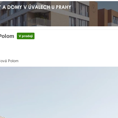
 Polom
V prodeji
ová Polom