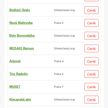
Bydlení Úvaly
Ceník
Středočeský kraj
Nová Waltrovka
Ceník
Praha 5
Byty Borovského
Ceník
Středočeský kraj
MOSAIQ Beroun
Ceník
Středočeský kraj
Arboret
Ceník
Praha 4
Trio Radotín
Ceník
Praha 5
MUSE7
Ceník
Praha 7
Klecanská alej
Ceník
Středočeský kraj