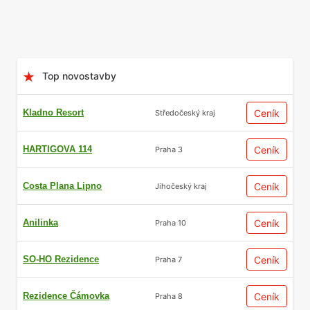
Top novostavby
Kladno Resort
Ceník
Středočeský kraj
HARTIGOVA 114
Ceník
Praha 3
Costa Plana Lipno
Ceník
Jihočeský kraj
Anilinka
Ceník
Praha 10
SO-HO Rezidence
Ceník
Praha 7
Rezidence Čámovka
Ceník
Praha 8