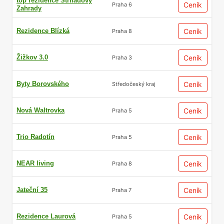
top’rezidence Strnadovy
Ceník
Praha 6
Zahrady
Rezidence Blízká
Ceník
Praha 8
Žižkov 3.0
Ceník
Praha 3
Byty Borovského
Ceník
Středočeský kraj
Nová Waltrovka
Ceník
Praha 5
Trio Radotín
Ceník
Praha 5
NEAR living
Ceník
Praha 8
Jateční 35
Ceník
Praha 7
Rezidence Laurová
Ceník
Praha 5