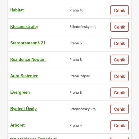
Habitat
Ceník
Praha 10
Klecanská alej
Ceník
Středočeský kraj
Staropramenná 21
Ceník
Praha 5
Rezidence Newton
Ceník
Praha 8
Aura Statenice
Ceník
Praha-západ
Evergreen
Ceník
Praha 8
Bydlení Úvaly
Ceník
Středočeský kraj
Arboret
Ceník
Praha 4