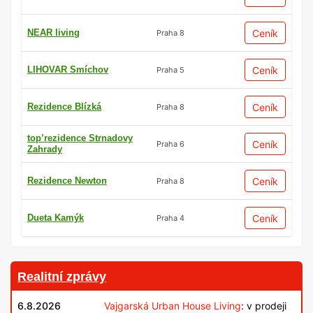
NEAR living
Ceník
Praha 8
LIHOVAR Smíchov
Ceník
Praha 5
Rezidence Blízká
Ceník
Praha 8
top’rezidence Strnadovy
Ceník
Praha 6
Zahrady
Rezidence Newton
Ceník
Praha 8
Dueta Kamýk
Ceník
Praha 4
Realitní zprávy
6.8.2026
Vajgarská Urban House Living
: v prodeji