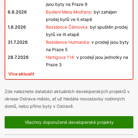
jsou byty na Praze 9
6.8.2026
Bydlení Meta Modřany
: byl zahájen
prodej bytů ve II.etapě
1.8.2026
Rezidence Čámovka:
byl spuštěn prodej
bytů ve III.etapě
31.7.2026
Rezidence Hutmanka:
v prodeji jsou byty
na Praze 5
28.7.2026
Hartigova 114:
v prodeji jsou jednotky na
Praze 3
Více aktualit
Zde naleznete databázi aktuálních developerských projektů v
okrese Ostrava-město, ať už hledáte novostavby rodinných
domů, nebo přímo byty v Ostravě.
Všechny doporučené developerské projekty