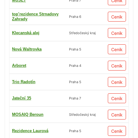
MUSE7
Ceník
Praha 7
top’rezidence Strnadovy
Ceník
Praha 6
Zahrady
Klecanská alej
Ceník
Středočeský kraj
Nová Waltrovka
Ceník
Praha 5
Arboret
Ceník
Praha 4
Trio Radotín
Ceník
Praha 5
Jateční 35
Ceník
Praha 7
MOSAIQ Beroun
Ceník
Středočeský kraj
Rezidence Laurová
Ceník
Praha 5