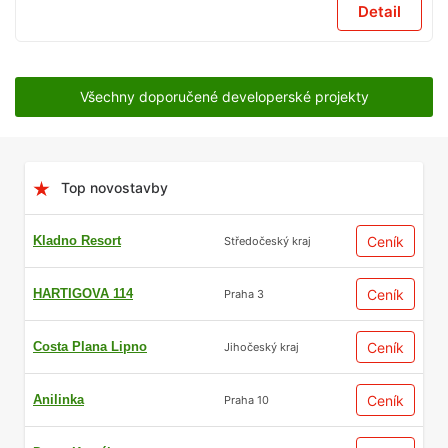
Detail
Všechny doporučené developerské projekty
Top novostavby
Kladno Resort
Ceník
Středočeský kraj
HARTIGOVA 114
Ceník
Praha 3
Costa Plana Lipno
Ceník
Jihočeský kraj
Anilinka
Ceník
Praha 10