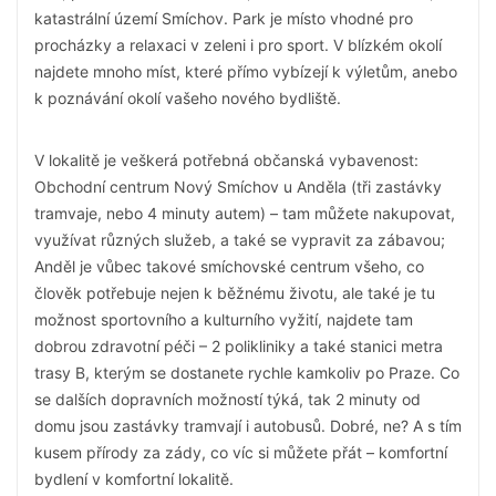
katastrální území Smíchov. Park je místo vhodné pro
procházky a relaxaci v zeleni i pro sport. V blízkém okolí
najdete mnoho míst, které přímo vybízejí k výletům, anebo
k poznávání okolí vašeho nového bydliště.
V lokalitě je veškerá potřebná občanská vybavenost:
Obchodní centrum Nový Smíchov u Anděla (tři zastávky
tramvaje, nebo 4 minuty autem) – tam můžete nakupovat,
využívat různých služeb, a také se vypravit za zábavou;
Anděl je vůbec takové smíchovské centrum všeho, co
člověk potřebuje nejen k běžnému životu, ale také je tu
možnost sportovního a kulturního vyžití, najdete tam
dobrou zdravotní péči – 2 polikliniky a také stanici metra
trasy B, kterým se dostanete rychle kamkoliv po Praze. Co
se dalších dopravních možností týká, tak 2 minuty od
domu jsou zastávky tramvají i autobusů. Dobré, ne? A s tím
kusem přírody za zády, co víc si můžete přát – komfortní
bydlení v komfortní lokalitě.