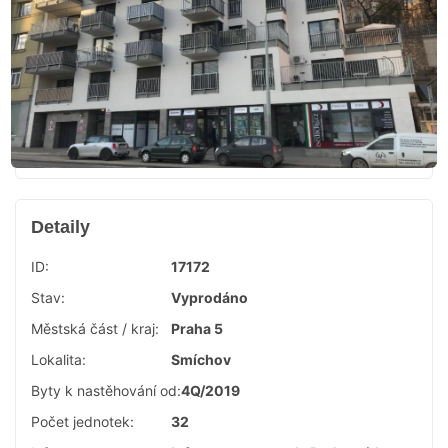
Detaily
ID:
17172
Stav:
Vyprodáno
Městská část / kraj:
Praha 5
Lokalita:
Smíchov
Byty k nastěhování od:
4Q/2019
Počet jednotek:
32