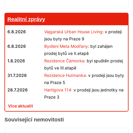
Realitní zprávy
6.8.2026
Vajgarská Urban House Living
: v prodeji
jsou byty na Praze 9
6.8.2026
Bydlení Meta Modřany
: byl zahájen
prodej bytů ve II.etapě
1.8.2026
Rezidence Čámovka:
byl spuštěn prodej
bytů ve III.etapě
31.7.2026
Rezidence Hutmanka:
v prodeji jsou byty
na Praze 5
28.7.2026
Hartigova 114:
v prodeji jsou jednotky na
Praze 3
Více aktualit
Související nemovitosti