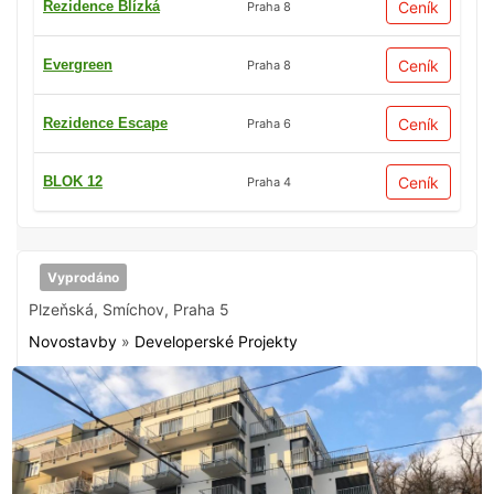
Rezidence Blízká
Ceník
Praha 8
Evergreen
Ceník
Praha 8
Rezidence Escape
Ceník
Praha 6
BLOK 12
Ceník
Praha 4
Vyprodáno
Plzeňská
,
Smíchov
,
Praha 5
Novostavby
»
Developerské Projekty