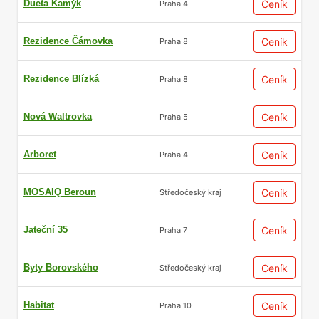
Dueta Kamýk
Ceník
Praha 4
Rezidence Čámovka
Ceník
Praha 8
Rezidence Blízká
Ceník
Praha 8
Nová Waltrovka
Ceník
Praha 5
Arboret
Ceník
Praha 4
MOSAIQ Beroun
Ceník
Středočeský kraj
Jateční 35
Ceník
Praha 7
Byty Borovského
Ceník
Středočeský kraj
Habitat
Ceník
Praha 10