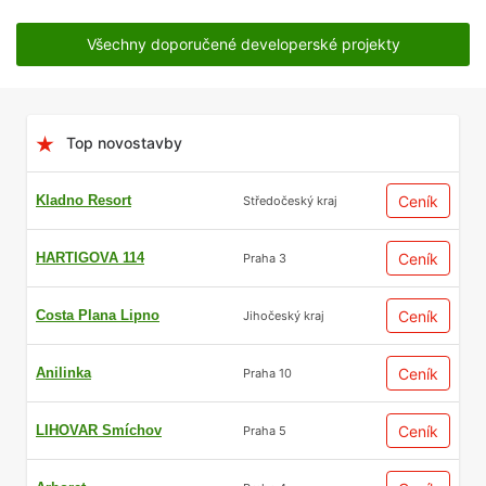
Všechny doporučené developerské projekty
Top novostavby
Kladno Resort
Ceník
Středočeský kraj
HARTIGOVA 114
Ceník
Praha 3
Costa Plana Lipno
Ceník
Jihočeský kraj
Anilinka
Ceník
Praha 10
LIHOVAR Smíchov
Ceník
Praha 5