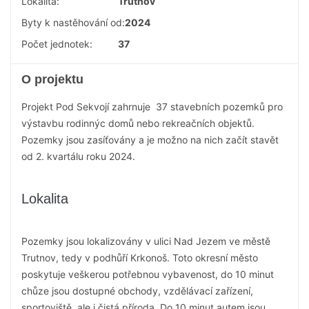
Lokalita:
Trutnov
Byty k nastěhování od:
2024
Počet jednotek:
37
O projektu
Projekt Pod Sekvojí zahrnuje 37 stavebních pozemků pro
výstavbu rodinnýc domů nebo rekreačních objektů.
Pozemky jsou zasíťovány a je možno na nich začít stavět
od 2. kvartálu roku 2024.
Lokalita
Pozemky jsou lokalizovány v ulici Nad Jezem ve městě
Trutnov, tedy v podhůří Krkonoš. Toto okresní město
poskytuje veškerou potřebnou vybavenost, do 10 minut
chůze jsou dostupné obchody, vzdělávací zařízení,
sportoviště, ale i čistá příroda. Do 10 minut autem jsou