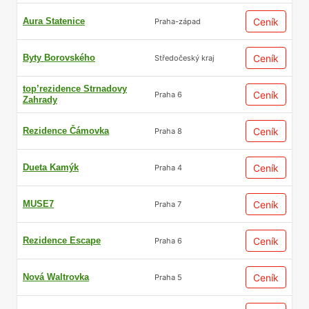
Aura Statenice
Ceník
Praha-západ
Byty Borovského
Ceník
Středočeský kraj
top’rezidence Strnadovy
Ceník
Praha 6
Zahrady
Rezidence Čámovka
Ceník
Praha 8
Dueta Kamýk
Ceník
Praha 4
MUSE7
Ceník
Praha 7
Rezidence Escape
Ceník
Praha 6
Nová Waltrovka
Ceník
Praha 5