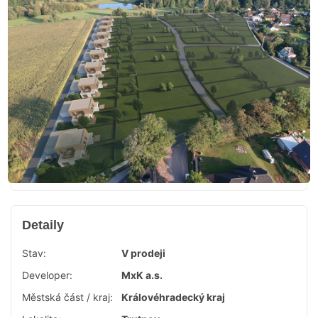
Detaily
Stav:
V prodeji
Developer:
MxK a.s.
Městská část / kraj:
Královéhradecký kraj