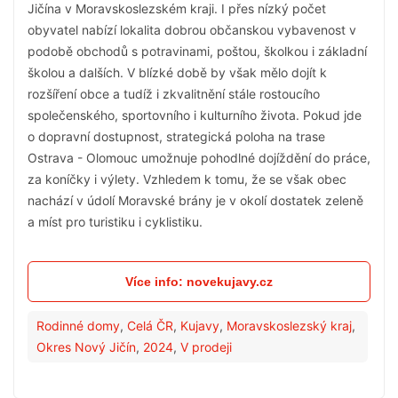
Jičína v Moravskoslezském kraji. I přes nízký počet
obyvatel nabízí lokalita dobrou občanskou vybavenost v
podobě obchodů s potravinami, poštou, školkou i základní
školou a dalších. V blízké době by však mělo dojít k
rozšíření obce a tudíž i zkvalitnění stále rostoucího
společenského, sportovního i kulturního života. Pokud jde
o dopravní dostupnost, strategická poloha na trase
Ostrava - Olomouc umožnuje pohodlné dojíždění do práce,
za koníčky i výlety. Vzhledem k tomu, že se však obec
nachází v údolí Moravské brány je v okolí dostatek zeleně
a míst pro turistiku i cyklistiku.
Více info: novekujavy.cz
Rodinné domy
,
Celá ČR
,
Kujavy
,
Moravskoslezský kraj
,
Okres Nový Jičín
,
2024
,
V prodeji