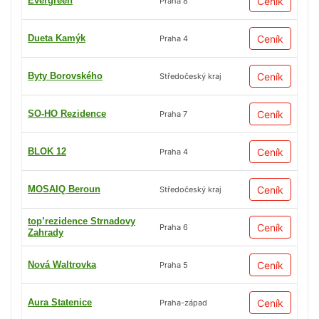
Evergreen
Ceník
Praha 8
Dueta Kamýk
Ceník
Praha 4
Byty Borovského
Ceník
Středočeský kraj
SO-HO Rezidence
Ceník
Praha 7
BLOK 12
Ceník
Praha 4
MOSAIQ Beroun
Ceník
Středočeský kraj
top’rezidence Strnadovy
Ceník
Praha 6
Zahrady
Nová Waltrovka
Ceník
Praha 5
Aura Statenice
Ceník
Praha-západ