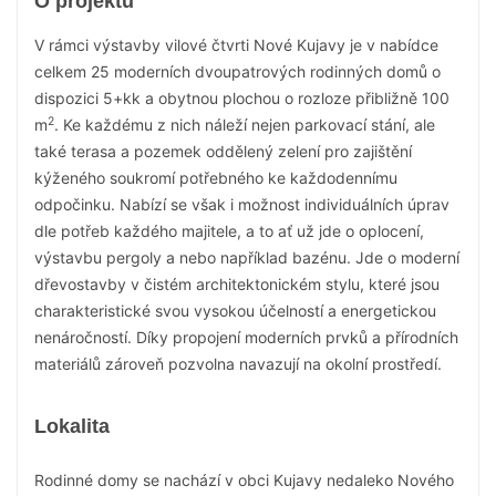
O projektu
V rámci výstavby vilové čtvrti Nové Kujavy je v nabídce
celkem 25 moderních dvoupatrových rodinných domů o
dispozici 5+kk a obytnou plochou o rozloze přibližně 100
2
m
. Ke každému z nich náleží nejen parkovací stání, ale
také terasa a pozemek oddělený zelení pro zajištění
kýženého soukromí potřebného ke každodennímu
odpočinku. Nabízí se však i možnost individuálních úprav
dle potřeb každého majitele, a to ať už jde o oplocení,
výstavbu pergoly a nebo například bazénu. Jde o moderní
dřevostavby v čistém architektonickém stylu, které jsou
charakteristické svou vysokou účelností a energetickou
nenáročností. Díky propojení moderních prvků a přírodních
materiálů zároveň pozvolna navazují na okolní prostředí.
Lokalita
Rodinné domy se nachází v obci Kujavy nedaleko Nového