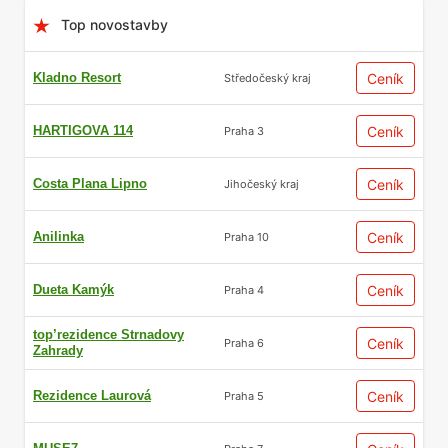
Top novostavby
Kladno Resort
Ceník
Středočeský kraj
HARTIGOVA 114
Ceník
Praha 3
Costa Plana Lipno
Ceník
Jihočeský kraj
Anilinka
Ceník
Praha 10
Dueta Kamýk
Ceník
Praha 4
top’rezidence Strnadovy
Ceník
Praha 6
Zahrady
Rezidence Laurová
Ceník
Praha 5