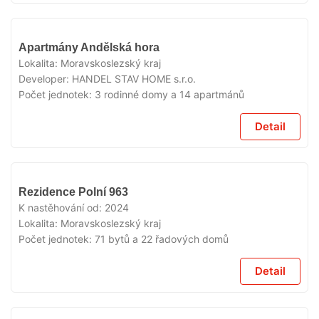
V
Apartmány Andělská hora
PRODEJI
Lokalita:
Moravskoslezský kraj
Developer:
HANDEL STAV HOME s.r.o.
Počet jednotek:
3 rodinné domy a 14 apartmánů
Detail
K
Rezidence Polní 963
PRONÁJMU
V PRODEJI
K nastěhování od:
2024
Lokalita:
Moravskoslezský kraj
Počet jednotek:
71 bytů a 22 řadových domů
Detail