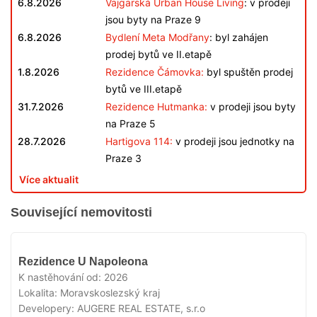
6.8.2026
Vajgarská Urban House Living
: v prodeji
jsou byty na Praze 9
6.8.2026
Bydlení Meta Modřany
: byl zahájen
prodej bytů ve II.etapě
1.8.2026
Rezidence Čámovka:
byl spuštěn prodej
bytů ve III.etapě
31.7.2026
Rezidence Hutmanka:
v prodeji jsou byty
na Praze 5
28.7.2026
Hartigova 114:
v prodeji jsou jednotky na
Praze 3
Více aktualit
Související nemovitosti
V
Rezidence U Napoleona
PRODEJI
K nastěhování od:
2026
Lokalita:
Moravskoslezský kraj
Developery:
AUGERE REAL ESTATE, s.r.o