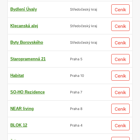
Bydlení Úvaly
Ceník
Středočeský kraj
Klecanská alej
Ceník
Středočeský kraj
Byty Borovského
Ceník
Středočeský kraj
Staropramenná 21
Ceník
Praha 5
Habitat
Ceník
Praha 10
SO-HO Rezidence
Ceník
Praha 7
NEAR living
Ceník
Praha 8
BLOK 12
Ceník
Praha 4