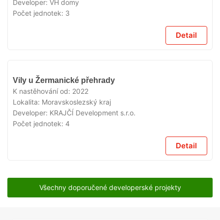
Developer:
VH domy
Počet jednotek:
3
Detail
V
Vily u Žermanické přehrady
PRODEJI
K nastěhování od:
2022
Lokalita:
Moravskoslezský kraj
Developer:
KRAJČÍ Development s.r.o.
Počet jednotek:
4
Detail
Všechny doporučené developerské projekty