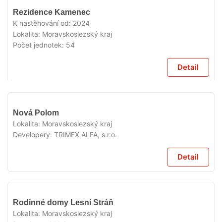
V
Rezidence Kamenec
PRODEJI
K nastěhování od:
2024
Lokalita:
Moravskoslezský kraj
Počet jednotek:
54
Detail
V
Nová Polom
PRODEJI
Lokalita:
Moravskoslezský kraj
Developery:
TRIMEX ALFA, s.r.o.
Detail
V
Rodinné domy Lesní Stráň
PRODEJI
Lokalita:
Moravskoslezský kraj