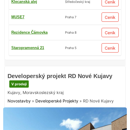
Klecanská alej
Ceník
Středočeský kraj
MUSE7
Ceník
Praha 7
Rezidence Čámovka
Ceník
Praha 8
Staropramenná 21
Ceník
Praha 5
Developerský projekt RD Nové Kujavy
V prodeji
Kujavy
,
Moravskoslezský kraj
Novostavby
»
Developerské Projekty
»
RD Nové Kujavy