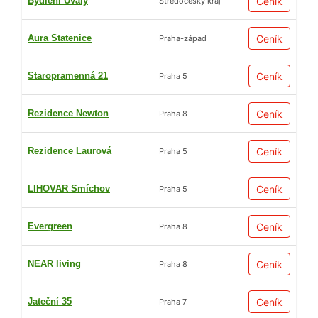
Bydlení Úvaly
Ceník
Středočeský kraj
Aura Statenice
Ceník
Praha-západ
Staropramenná 21
Ceník
Praha 5
Rezidence Newton
Ceník
Praha 8
Rezidence Laurová
Ceník
Praha 5
LIHOVAR Smíchov
Ceník
Praha 5
Evergreen
Ceník
Praha 8
NEAR living
Ceník
Praha 8
Jateční 35
Ceník
Praha 7