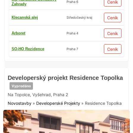
Ceník
Praha 6
Zahrady
Klecanská alej
Ceník
Středočeský kraj
Arboret
Ceník
Praha 4
SO-HO Rezidence
Ceník
Praha 7
Developerský projekt Residence Topolka
Vyprodáno
Na Topolce
,
Vyšehrad
,
Praha 2
Novostavby
»
Developerské Projekty
»
Residence Topolka