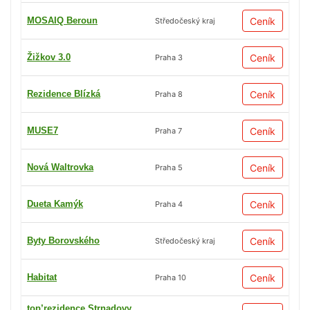
MOSAIQ Beroun
Ceník
Středočeský kraj
Žižkov 3.0
Ceník
Praha 3
Rezidence Blízká
Ceník
Praha 8
MUSE7
Ceník
Praha 7
Nová Waltrovka
Ceník
Praha 5
Dueta Kamýk
Ceník
Praha 4
Byty Borovského
Ceník
Středočeský kraj
Habitat
Ceník
Praha 10
top’rezidence Strnadovy