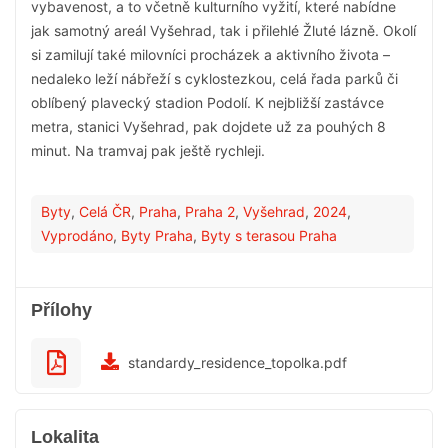
vybavenost, a to včetně kulturního vyžití, které nabídne
jak samotný areál Vyšehrad, tak i přilehlé Žluté lázně. Okolí
si zamilují také milovníci procházek a aktivního života –
nedaleko leží nábřeží s cyklostezkou, celá řada parků či
oblíbený plavecký stadion Podolí. K nejbližší zastávce
metra, stanici Vyšehrad, pak dojdete už za pouhých 8
minut. Na tramvaj pak ještě rychleji.
Byty
,
Celá ČR
,
Praha
,
Praha 2
,
Vyšehrad
,
2024
,
Vyprodáno
,
Byty Praha
,
Byty s terasou Praha
Přílohy
standardy_residence_topolka.pdf
Lokalita