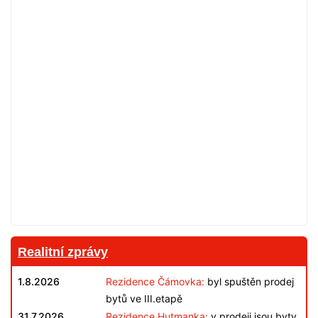
Realitní zprávy
1.8.2026
Rezidence Čámovka:
byl spuštěn prodej
bytů ve III.etapě
31.7.2026
Rezidence Hutmanka:
v prodeji jsou byty