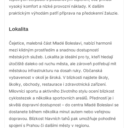
vysoký komfort a nízké provozní náklady. K dalším
praktickým výhodám patří příprava na předokenní žaluzie.
Lokalita
Čejetice, malebná část Mladé Boleslavi, nabízí harmonii
mezi klidným prostředím a snadnou dostupností
městských služeb. Lokalita je ideální pro ty, kteří hledají
útočiště daleko od ruchu města, ale zároveň potřebují mít
městskou infrastrukturu na dosah ruky. Občanská
vybavenost v okolí je široká. V blízkosti najdete školy,
školky, obchody, restaurace i zdravotnická zařízení.
Milovníci sportu a aktivního životního stylu ocení blízkost
cyklostezek a několika sportovních areálů. Předností je i
skvělá dopravní dostupnost – do centra Mladé Boleslavi se
dostanete během několika minut autem nebo veřejnou
dopravou. Blízkost hlavních tahů pak umožňuje pohodlné
spojení s Prahou či dalšími městy v regionu.