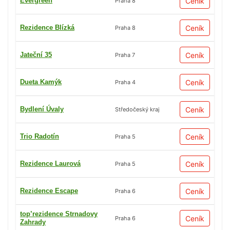
Evergreen
Ceník
Praha 8
Rezidence Blízká
Ceník
Praha 8
Jateční 35
Ceník
Praha 7
Dueta Kamýk
Ceník
Praha 4
Bydlení Úvaly
Ceník
Středočeský kraj
Trio Radotín
Ceník
Praha 5
Rezidence Laurová
Ceník
Praha 5
Rezidence Escape
Ceník
Praha 6
top’rezidence Strnadovy
Ceník
Praha 6
Zahrady