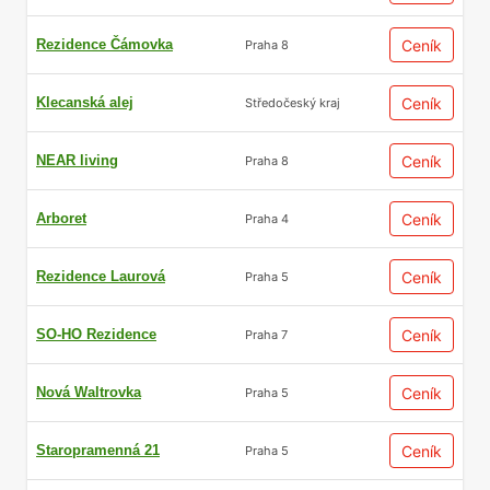
Rezidence Čámovka
Ceník
Praha 8
Klecanská alej
Ceník
Středočeský kraj
NEAR living
Ceník
Praha 8
Arboret
Ceník
Praha 4
Rezidence Laurová
Ceník
Praha 5
SO-HO Rezidence
Ceník
Praha 7
Nová Waltrovka
Ceník
Praha 5
Staropramenná 21
Ceník
Praha 5