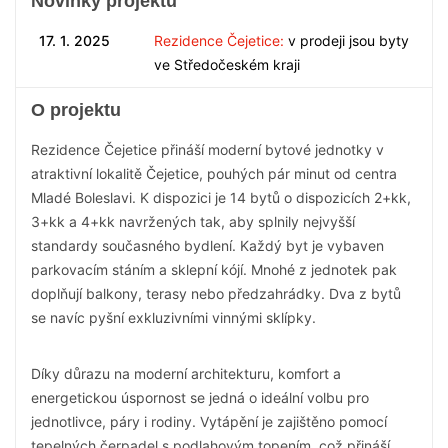
Novinky projektu
17. 1. 2025
Rezidence Čejetice:
v prodeji jsou byty
ve Středočeském kraji
O projektu
Rezidence Čejetice přináší moderní bytové jednotky v
atraktivní lokalitě Čejetice, pouhých pár minut od centra
Mladé Boleslavi. K dispozici je 14 bytů o dispozicích 2+kk,
3+kk a 4+kk navržených tak, aby splnily nejvyšší
standardy současného bydlení. Každý byt je vybaven
parkovacím stáním a sklepní kójí. Mnohé z jednotek pak
doplňují balkony, terasy nebo předzahrádky. Dva z bytů
se navíc pyšní exkluzivními vinnými sklípky.
Díky důrazu na moderní architekturu, komfort a
energetickou úspornost se jedná o ideální volbu pro
jednotlivce, páry i rodiny. Vytápění je zajištěno pomocí
tepelných čerpadel s podlahovým topením, což přináší