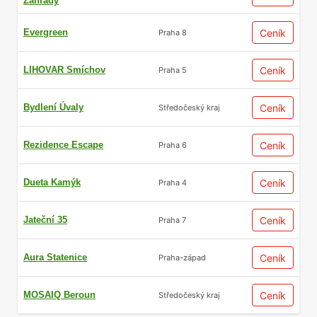
Zahrady
Evergreen
Ceník
Praha 8
LIHOVAR Smíchov
Ceník
Praha 5
Bydlení Úvaly
Ceník
Středočeský kraj
Rezidence Escape
Ceník
Praha 6
Dueta Kamýk
Ceník
Praha 4
Jateční 35
Ceník
Praha 7
Aura Statenice
Ceník
Praha-západ
MOSAIQ Beroun
Ceník
Středočeský kraj