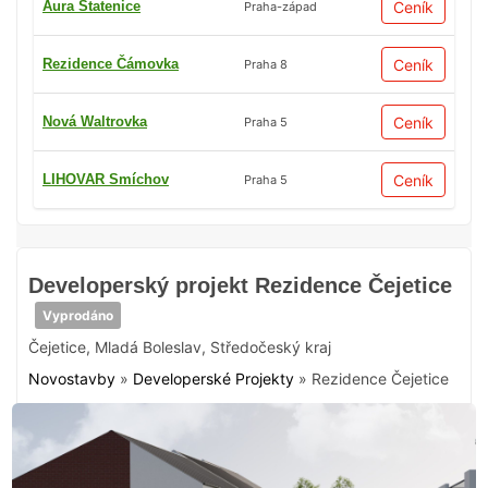
Aura Statenice
Ceník
Praha-západ
Rezidence Čámovka
Ceník
Praha 8
Nová Waltrovka
Ceník
Praha 5
LIHOVAR Smíchov
Ceník
Praha 5
Developerský projekt Rezidence Čejetice
Vyprodáno
Čejetice
,
Mladá Boleslav
,
Středočeský kraj
Novostavby
»
Developerské Projekty
»
Rezidence Čejetice