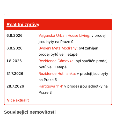
Realitní zprávy
6.8.2026
Vajgarská Urban House Living
: v prodeji
jsou byty na Praze 9
6.8.2026
Bydlení Meta Modřany
: byl zahájen
prodej bytů ve II.etapě
1.8.2026
Rezidence Čámovka:
byl spuštěn prodej
bytů ve III.etapě
31.7.2026
Rezidence Hutmanka:
v prodeji jsou byty
na Praze 5
28.7.2026
Hartigova 114:
v prodeji jsou jednotky na
Praze 3
Více aktualit
Související nemovitosti