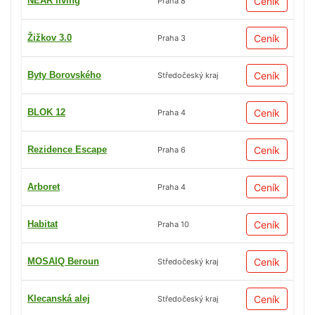
NEAR living
Ceník
Praha 8
Žižkov 3.0
Ceník
Praha 3
Byty Borovského
Ceník
Středočeský kraj
BLOK 12
Ceník
Praha 4
Rezidence Escape
Ceník
Praha 6
Arboret
Ceník
Praha 4
Habitat
Ceník
Praha 10
MOSAIQ Beroun
Ceník
Středočeský kraj
Klecanská alej
Ceník
Středočeský kraj