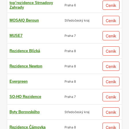
top’rezidence Strnadovy
Ceník
Praha 6
Zahrady
MOSAIQ Beroun
Ceník
Středočeský kraj
MUSE7
Ceník
Praha 7
Rezidence Blízká
Ceník
Praha 8
Rezidence Newton
Ceník
Praha 8
Evergreen
Ceník
Praha 8
SO-HO Rezidence
Ceník
Praha 7
Byty Borovského
Ceník
Středočeský kraj
Rezidence Čámovka
Ceník
Praha 8