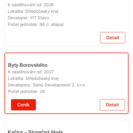
PRODEJI
K nastěhování od:
2028
Lokalita:
Středočeský kraj
Developer:
YIT Stavo
Počet jednotek:
68 (I. etapa)
Detail
V
Byty Borovského
PRODEJI
K nastěhování od:
2027
Lokalita:
Středočeský kraj
Developery:
Slaný Development 3, s.r.o.
Počet jednotek:
24
Ceník
Detail
V
Kačice – Slunečná škola