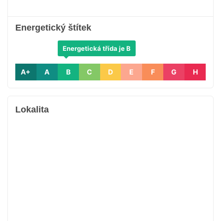
Energetický štítek
Energetická třída je B
A+
A
B
C
D
E
F
G
H
Lokalita