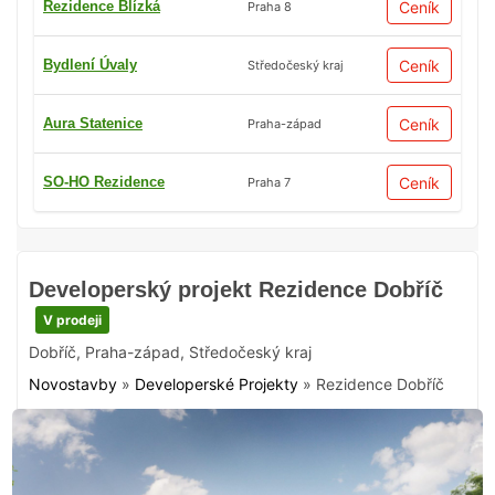
Rezidence Blízká
Ceník
Praha 8
Bydlení Úvaly
Ceník
Středočeský kraj
Aura Statenice
Ceník
Praha-západ
SO-HO Rezidence
Ceník
Praha 7
Developerský projekt Rezidence Dobříč
V prodeji
Dobříč
,
Praha-západ
,
Středočeský kraj
Novostavby
»
Developerské Projekty
»
Rezidence Dobříč