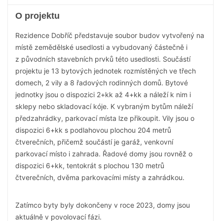
O projektu
Rezidence Dobříč představuje soubor budov vytvořený na
místě zemědělské usedlosti a vybudovaný částečně i
z původních stavebních prvků této usedlosti. Součástí
projektu je 13 bytových jednotek rozmístěných ve třech
domech, 2 vily a 8 řadových rodinných domů. Bytové
jednotky jsou o dispozici 2+kk až 4+kk a náleží k nim i
sklepy nebo skladovací kóje. K vybraným bytům náleží
předzahrádky, parkovací místa lze přikoupit. Vily jsou o
dispozici 6+kk s podlahovou plochou 204 metrů
čtverečních, přičemž součástí je garáž, venkovní
parkovací místo i zahrada. Řadové domy jsou rovněž o
dispozici 6+kk, tentokrát s plochou 130 metrů
čtverečních, dvěma parkovacími místy a zahrádkou.
Zatímco byty byly dokončeny v roce 2023, domy jsou
aktuálně v povolovací fázi.