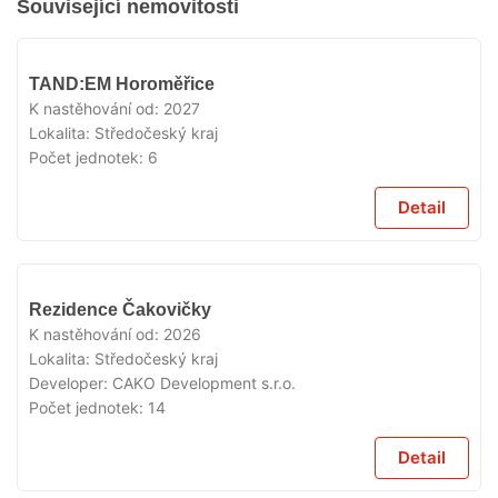
Související nemovitosti
V
TAND:EM Horoměřice
PRODEJI
K nastěhování od:
2027
Lokalita:
Středočeský kraj
Počet jednotek:
6
Detail
V
Rezidence Čakovičky
PRODEJI
K nastěhování od:
2026
Lokalita:
Středočeský kraj
Developer:
CAKO Development s.r.o.
Počet jednotek:
14
Detail