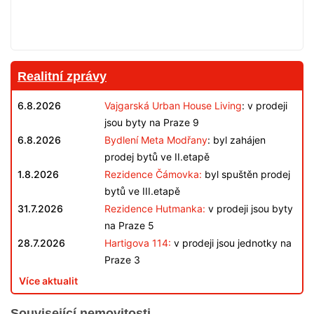
Realitní zprávy
6.8.2026
Vajgarská Urban House Living
: v prodeji
jsou byty na Praze 9
6.8.2026
Bydlení Meta Modřany
: byl zahájen
prodej bytů ve II.etapě
1.8.2026
Rezidence Čámovka:
byl spuštěn prodej
bytů ve III.etapě
31.7.2026
Rezidence Hutmanka:
v prodeji jsou byty
na Praze 5
28.7.2026
Hartigova 114:
v prodeji jsou jednotky na
Praze 3
Více aktualit
Související nemovitosti