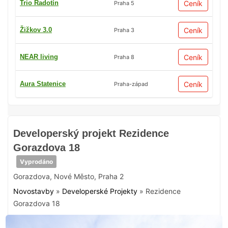
Trio Radotín
Ceník
Praha 5
Žižkov 3.0
Ceník
Praha 3
NEAR living
Ceník
Praha 8
Aura Statenice
Ceník
Praha-západ
Developerský projekt Rezidence
Gorazdova 18
Vyprodáno
Gorazdova
,
Nové Město
,
Praha 2
Novostavby
»
Developerské Projekty
»
Rezidence
Gorazdova 18