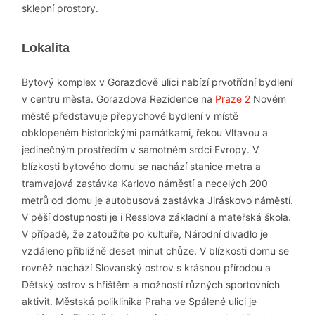
sklepní prostory.
Lokalita
Bytový komplex v Gorazdově ulici nabízí prvotřídní bydlení
v centru města. Gorazdova Rezidence na
Praze 2
Novém
městě představuje přepychové bydlení v místě
obklopeném historickými památkami, řekou Vltavou a
jedinečným prostředím v samotném srdci Evropy. V
blízkosti bytového domu se nachází stanice metra a
tramvajová zastávka Karlovo náměstí a necelých 200
metrů od domu je autobusová zastávka Jiráskovo náměstí.
V pěší dostupnosti je i Resslova základní a mateřská škola.
V případě, že zatoužíte po kultuře, Národní divadlo je
vzdáleno přibližně deset minut chůze. V blízkosti domu se
rovněž nachází Slovanský ostrov s krásnou přírodou a
Dětský ostrov s hřištěm a možností různých sportovních
aktivit. Městská poliklinika Praha ve Spálené ulici je