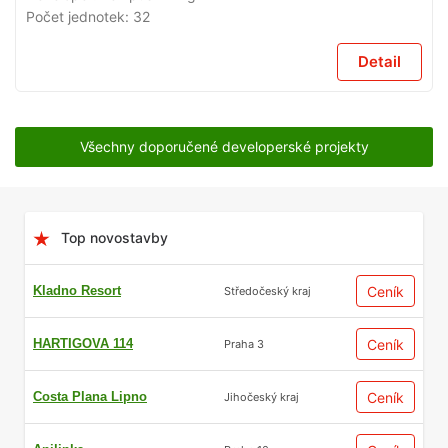
Počet jednotek:
32
Detail
Všechny doporučené developerské projekty
Top novostavby
Kladno Resort
Ceník
Středočeský kraj
HARTIGOVA 114
Ceník
Praha 3
Costa Plana Lipno
Ceník
Jihočeský kraj