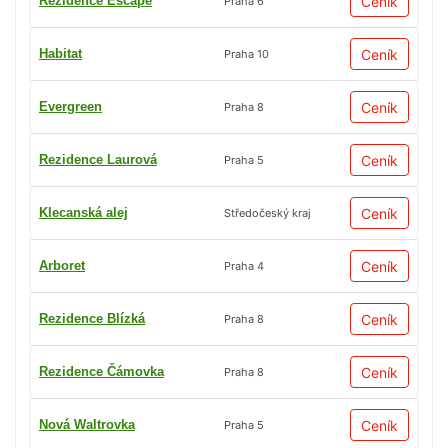
Rezidence Escape
Ceník
Praha 6
Habitat
Ceník
Praha 10
Evergreen
Ceník
Praha 8
Rezidence Laurová
Ceník
Praha 5
Klecanská alej
Ceník
Středočeský kraj
Arboret
Ceník
Praha 4
Rezidence Blízká
Ceník
Praha 8
Rezidence Čámovka
Ceník
Praha 8
Nová Waltrovka
Ceník
Praha 5