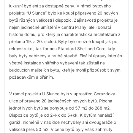
luxusní bydlení za dostupné ceny. V rámci bytového
projektu “U Slunce” bylo ke koupi připraveno 20 nových
bytů různých velikostí i dispozic. Zajímavostí projektu je
nejen jedinečné umístění v centru Prahy, ale i bohatá
historie domu, pro který je charakteristická architektura z
přelomu 19. a 20. století. Byty bylo možné koupit jak po
rekonstrukci, tak formou Standard Shell and Core, kdy
byly byty nabízeny v hrubé stavbě. Finální úpravy interiéru
včetně instalace vnitřního vybavení tak zůstali na
budoucích majitelích bytu, kteří je mohli přizpůsobit svým
požadavkům a přáním.
V rámci projektu U Slunce bylo v uprostřed Gorazdovy
ulice připraveno 20 jedinečných nových bytů. Plocha
jednotlivých bytů se pohybuje od 57 m2 do 288 m2.
Dispozice bytů je od 2+kk do 5+kk. K bytům nenáleží
garáž, nicméně v nabídce nechyběly ani dvougaráže o
velikosti přes 50 m2. V ceně bytů byly však zahrnuty