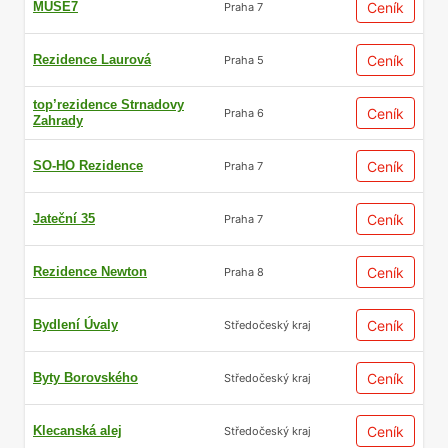
MUSE7
Ceník
Praha 7
Rezidence Laurová
Ceník
Praha 5
top’rezidence Strnadovy
Ceník
Praha 6
Zahrady
SO-HO Rezidence
Ceník
Praha 7
Jateční 35
Ceník
Praha 7
Rezidence Newton
Ceník
Praha 8
Bydlení Úvaly
Ceník
Středočeský kraj
Byty Borovského
Ceník
Středočeský kraj
Klecanská alej
Ceník
Středočeský kraj