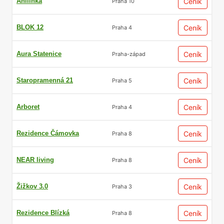
Anilinka
Ceník
Praha 10
BLOK 12
Ceník
Praha 4
Aura Statenice
Ceník
Praha-západ
Staropramenná 21
Ceník
Praha 5
Arboret
Ceník
Praha 4
Rezidence Čámovka
Ceník
Praha 8
NEAR living
Ceník
Praha 8
Žižkov 3.0
Ceník
Praha 3
Rezidence Blízká
Ceník
Praha 8