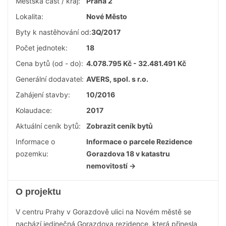
Městská část / kraj:
Praha 2
Lokalita:
Nové Město
Byty k nastěhování od:
3Q/2017
Počet jednotek:
18
Cena bytů (od - do):
4.078.795 Kč - 32.481.491 Kč
Generální dodavatel:
AVERS, spol. s r.o.
Zahájení stavby:
10/2016
Kolaudace:
2017
Aktuální ceník bytů:
Zobrazit ceník bytů
Informace o
Informace o parcele Rezidence
pozemku:
Gorazdova 18 v katastru
nemovitostí →
O projektu
V centru Prahy v Gorazdově ulici na Novém městě se
nachází jedinečná Gorazdova rezidence, která přinesla