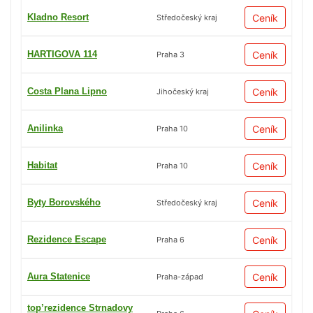
Kladno Resort
Ceník
Středočeský kraj
HARTIGOVA 114
Ceník
Praha 3
Costa Plana Lipno
Ceník
Jihočeský kraj
Anilinka
Ceník
Praha 10
Habitat
Ceník
Praha 10
Byty Borovského
Ceník
Středočeský kraj
Rezidence Escape
Ceník
Praha 6
Aura Statenice
Ceník
Praha-západ
top’rezidence Strnadovy