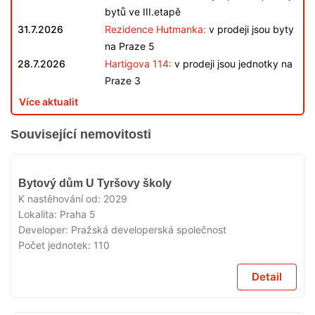
bytů ve III.etapě
31.7.2026
Rezidence Hutmanka:
v prodeji jsou byty
na Praze 5
28.7.2026
Hartigova 114:
v prodeji jsou jednotky na
Praze 3
Více aktualit
Související nemovitosti
V
Bytový dům U Tyršovy školy
PŘÍPRAVĚ
K nastěhování od:
2029
Lokalita:
Praha 5
Developer:
Pražská developerská společnost
Počet jednotek:
110
Detail