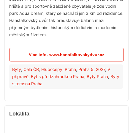
hřiště a pro sportovně založené obyvatele je zde vodní
park Aqua Dream, který se nachází jen 3 km od rezidence.
Hansfalkovský dvůr tak představuje balanc mezi
příjemným bydlením, historickým dědictvím a moderním
městským životem.
Více info: www.hansfalkovskydvur.cz
Byty
,
Celá ČR
,
Hlubočepy
,
Praha
,
Praha 5
,
2027
,
V
přípravě
,
Byt s předzahrádkou Praha
,
Byty Praha
,
Byty
s terasou Praha
Lokalita