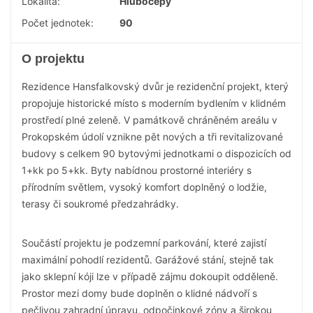
Lokalita:
Hlubočepy
Počet jednotek:
90
O projektu
Rezidence Hansfalkovský dvůr je rezidenční projekt, který
propojuje historické místo s moderním bydlením v klidném
prostředí plné zeleně. V památkově chráněném areálu v
Prokopském údolí vznikne pět nových a tři revitalizované
budovy s celkem 90 bytovými jednotkami o dispozicích od
1+kk po 5+kk. Byty nabídnou prostorné interiéry s
přírodním světlem, vysoký komfort doplněný o lodžie,
terasy či soukromé předzahrádky.
Součástí projektu je podzemní parkování, které zajistí
maximální pohodlí rezidentů. Garážové stání, stejně tak
jako sklepní kóji lze v případě zájmu dokoupit odděleně.
Prostor mezi domy bude doplněn o klidné nádvoří s
pečlivou zahradní úpravu, odpočinkové zóny a širokou