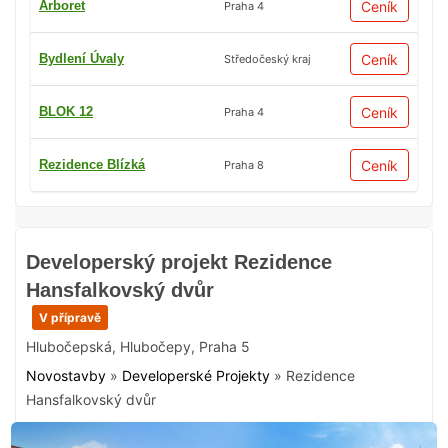
Arboret
Ceník
Praha 4
Bydlení Úvaly
Ceník
Středočeský kraj
BLOK 12
Ceník
Praha 4
Rezidence Blízká
Ceník
Praha 8
Developerský projekt Rezidence
Hansfalkovský dvůr
V přípravě
Hlubočepská
,
Hlubočepy
,
Praha 5
Novostavby
»
Developerské Projekty
»
Rezidence
Hansfalkovský dvůr