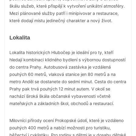
škálu služeb, které přispějí k vytvoření unikátní atmosféry.
Mezi plánované služby patří i minipivovar a restaurace,
které dodají místu jedinečný charakter a nový život.
Lokalita
Lokalita historických Hlubočep je ideální pro ty, kteří
hledají kombinaci klidného bydlení s výbornou dostupností
do centra Prahy. Autobusová zastávka je vzdálená
pouhých 60 metrů, vlaková stanice jen 80 metrů a na
metro Anděl se dostanete do sedmi minut. Cesta do centra
Prahy pak trvá pouhých 12 minut autem. V okolí se
nachází široká škála občanské vybavenosti včetně
mateřských a základních škol, obchodů a restaurací.
Milovníci přírody ocení Prokopské údolí, které je vzdáleno
pouhých 400 metrů a nabízí možnosti pro turistiku,
běžectví i cyklistiku. Pro rodiny s dětmi je v dosahu dětské