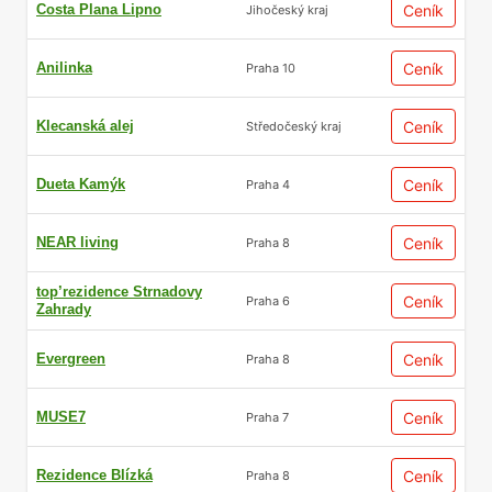
Costa Plana Lipno
Ceník
Jihočeský kraj
Anilinka
Ceník
Praha 10
Klecanská alej
Ceník
Středočeský kraj
Dueta Kamýk
Ceník
Praha 4
NEAR living
Ceník
Praha 8
top’rezidence Strnadovy
Ceník
Praha 6
Zahrady
Evergreen
Ceník
Praha 8
MUSE7
Ceník
Praha 7
Rezidence Blízká
Ceník
Praha 8