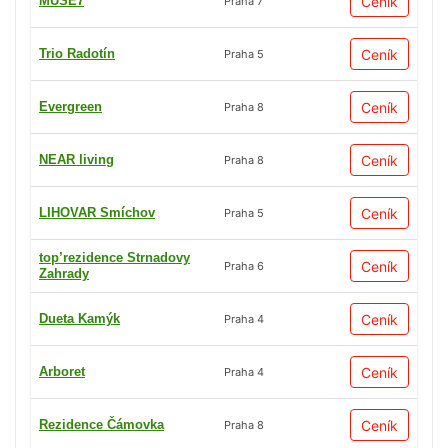
MUSE7
Ceník
Praha 7
Trio Radotín
Ceník
Praha 5
Evergreen
Ceník
Praha 8
NEAR living
Ceník
Praha 8
LIHOVAR Smíchov
Ceník
Praha 5
top’rezidence Strnadovy
Ceník
Praha 6
Zahrady
Dueta Kamýk
Ceník
Praha 4
Arboret
Ceník
Praha 4
Rezidence Čámovka
Ceník
Praha 8