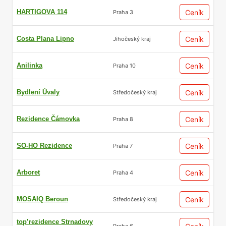
HARTIGOVA 114
Ceník
Praha 3
Costa Plana Lipno
Ceník
Jihočeský kraj
Anilinka
Ceník
Praha 10
Bydlení Úvaly
Ceník
Středočeský kraj
Rezidence Čámovka
Ceník
Praha 8
SO-HO Rezidence
Ceník
Praha 7
Arboret
Ceník
Praha 4
MOSAIQ Beroun
Ceník
Středočeský kraj
top’rezidence Strnadovy
Praha 6