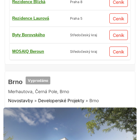
Rezidence Blízká
Ceník
Praha 8
Rezidence Laurová
Ceník
Praha 5
Byty Borovského
Ceník
Středočeský kraj
MOSAIQ Beroun
Ceník
Středočeský kraj
Vyprodáno
Brno
Merhautova
,
Černá Pole
,
Brno
Novostavby
»
Developerské Projekty
»
Brno