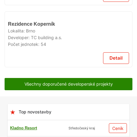
VYPRODÁNO
Rezidence Koperník
Lokalita:
Brno
Developer:
TC building a.s.
Počet jednotek:
54
Detail
Všechny doporučené developerské projekty
Top novostavby
Kladno Resort
Ceník
Středočeský kraj