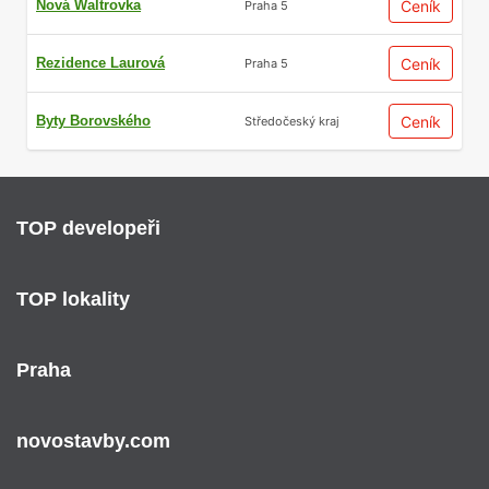
Nová Waltrovka
Ceník
Praha 5
Rezidence Laurová
Ceník
Praha 5
Byty Borovského
Ceník
Středočeský kraj
TOP developeři
TOP lokality
Praha
novostavby.com