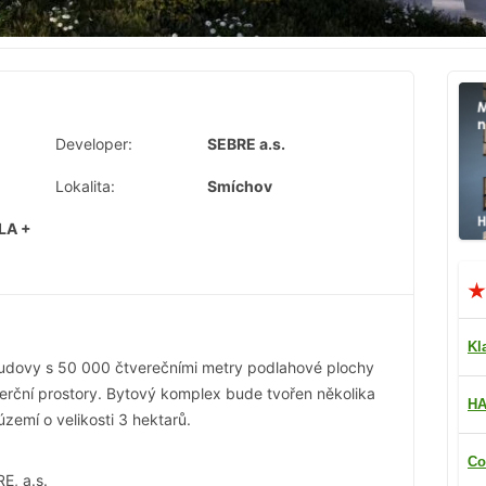
Developer:
SEBRE a.s.
Lokalita:
Smíchov
ALA +
Kl
 budovy s 50 000 čtverečními metry podlahové plochy
merční prostory. Bytový komplex bude tvořen několika
HA
zemí o velikosti 3 hektarů.
Co
E, a.s.