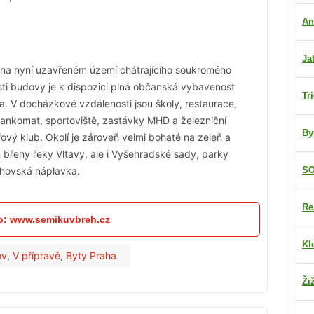
An
Ja
 na nyní uzavřeném území chátrajícího soukromého
osti budovy je k dispozici plná občanská vybavenost
Tr
ta. V docházkové vzdálenosti jsou školy, restaurace,
bankomat, sportoviště, zastávky MHD a železniční
By
fový klub. Okolí je zároveň velmi bohaté na zeleň a
n břehy řeky Vltavy, ale i Vyšehradské sady, parky
chovská náplavka.
SO
Re
fo: www.semikuvbreh.cz
Kl
ov
,
V přípravě
,
Byty Praha
Ži