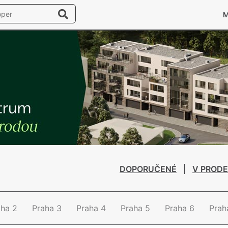
DOPORUČENÉ
V PRODE
aha 2
Praha 3
Praha 4
Praha 5
Praha 6
Prah