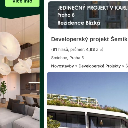
Developerský projekt Šemík
(
91
hlasů, průměr:
4,93
z 5)
Smíchov
,
Praha 5
Novostavby
»
Developerské Projekty
»
Š