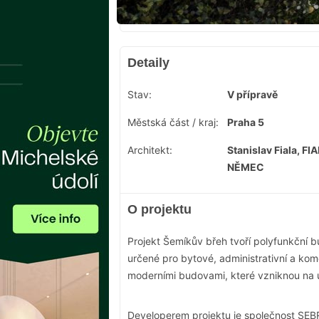
Detaily
Stav:
V přípravě
Městská část / kraj:
Praha 5
Architekt:
Stanislav Fiala, FI
NĚMEC
O projektu
Projekt Šemíkův břeh tvoří polyfunkční
určené pro bytové, administrativní a ko
moderními budovami, které vzniknou na ú
Developerem projektu je společnost SEBR