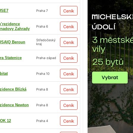
USE7
Ceník
Praha 7
p’rezidence
Ceník
Praha 6
rnadovy Zahrady
Středočeský
SAIQ Beroun
Ceník
kraj
ra Statenice
Ceník
Praha-západ
bitat
Ceník
Praha 10
zidence Blízká
Ceník
Praha 8
zidence Newton
Ceník
Praha 8
OK 12
Ceník
Praha 4