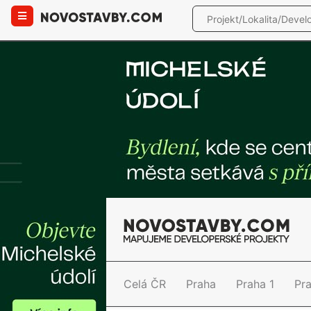
Celá ČR
Praha
Praha 1
Pr