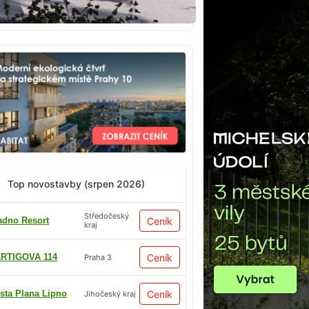
Top novostavby (srpen 2026)
Středočeský
adno Resort
Ceník
kraj
RTIGOVA 114
Ceník
Praha 3
sta Plana Lipno
Ceník
Jihočeský kraj