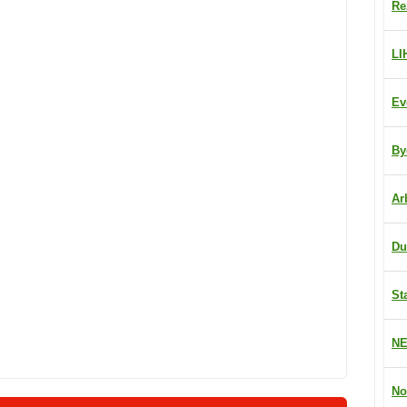
Re
LI
Ev
By
Ar
Du
St
NE
No