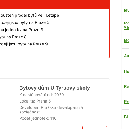
M
spuštěn prodej bytů ve III.etapě
odeji jsou byty na Praze 5
to
St
sou jednotky na Praze 3
byty na Praze 8
MO
deji jsou byty na Praze 9
Au
Ha
Re
Bytový dům U Tyršovy školy
K nastěhování od:
2029
Lokalita:
Praha 5
Re
Developer:
Pražská developerská
společnost
BL
Počet jednotek:
110