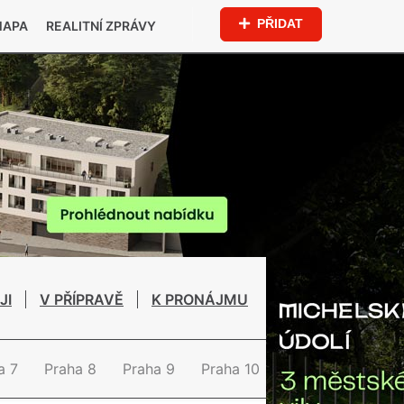
PŘIDAT
MAPA
REALITNÍ ZPRÁVY
JI
V PŘÍPRAVĚ
K PRONÁJMU
a 7
Praha 8
Praha 9
Praha 10