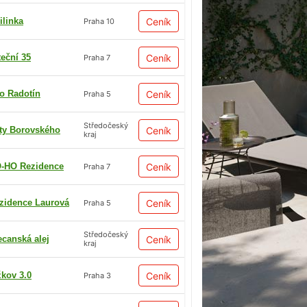
ilinka
Ceník
Praha 10
teční 35
Ceník
Praha 7
io Radotín
Ceník
Praha 5
Středočeský
ty Borovského
Ceník
kraj
-HO Rezidence
Ceník
Praha 7
zidence Laurová
Ceník
Praha 5
Středočeský
ecanská alej
Ceník
kraj
žkov 3.0
Ceník
Praha 3