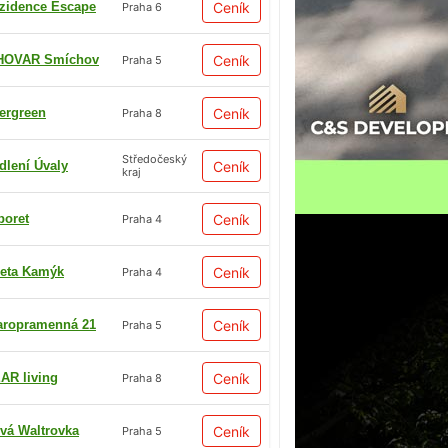
zidence Escape
Ceník
Praha 6
HOVAR Smíchov
Ceník
Praha 5
ergreen
Ceník
Praha 8
Středočeský
dlení Úvaly
Ceník
kraj
boret
Ceník
Praha 4
eta Kamýk
Ceník
Praha 4
aropramenná 21
Ceník
Praha 5
AR living
Ceník
Praha 8
vá Waltrovka
Ceník
Praha 5