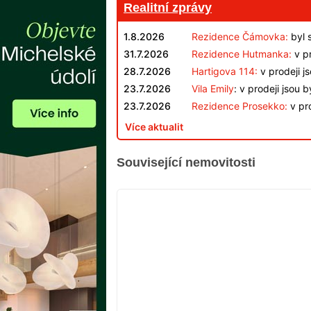
Realitní zprávy
1.8.2026
Rezidence Čámovka:
byl 
31.7.2026
Rezidence Hutmanka:
v pr
28.7.2026
Hartigova 114:
v prodeji j
23.7.2026
Vila Emily
: v prodeji jsou 
23.7.2026
Rezidence Prosekko:
v pro
Více aktualit
Související nemovitosti
V
PŘÍPRAVĚ