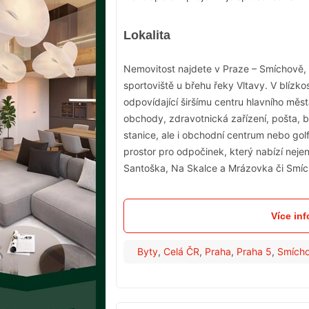
Lokalita
Nemovitost najdete v Praze – Smíchově,
sportoviště u břehu řeky Vltavy. V blízk
odpovídající širšímu centru hlavního měs
obchody, zdravotnická zařízení, pošta, 
stanice, ale i obchodní centrum nebo gol
prostor pro odpočinek, který nabízí neje
Santoška, Na Skalce a Mrázovka či Smí
Více in
Byty
,
Celá ČR
,
Praha
,
Praha 5
,
Smích