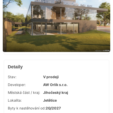
Detaily
Stav:
V prodeji
Developer:
AW Orlík s.r.o.
Městská část / kraj:
Jihočeský kraj
Lokalita:
Jetětice
Byty k nastěhování od:
2Q/2027