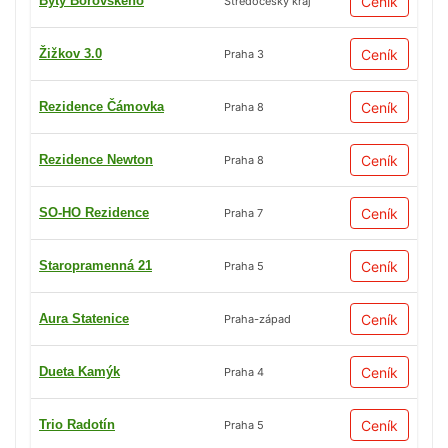
Byty Borovského
Ceník
Středočeský kraj
Žižkov 3.0
Ceník
Praha 3
Rezidence Čámovka
Ceník
Praha 8
Rezidence Newton
Ceník
Praha 8
SO-HO Rezidence
Ceník
Praha 7
Staropramenná 21
Ceník
Praha 5
Aura Statenice
Ceník
Praha-západ
Dueta Kamýk
Ceník
Praha 4
Trio Radotín
Ceník
Praha 5