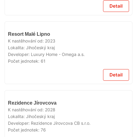
Detail
V
Resort Malé Lipno
PRODEJI
K nastěhování od:
2023
Lokalita:
Jihočeský kraj
Developer:
Luxury Home - Omega a.s.
Počet jednotek:
61
Detail
V
Rezidence Jírovcova
PRODEJI
K nastěhování od:
2028
Lokalita:
Jihočeský kraj
Developer:
Rezidence Jírovcova CB s.r.o.
Počet jednotek:
76