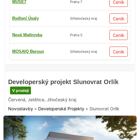
MUSE7
Ceník
Praha 7
Bydlení Úvaly
Ceník
Středočeský kraj
Nová Waltrovka
Ceník
Praha 5
MOSAIQ Beroun
Ceník
Středočeský kraj
Developerský projekt Slunovrat Orlík
V prodeji
Červená
,
Jetětice
,
Jihočeský kraj
Novostavby
»
Developerské Projekty
»
Slunovrat Orlík