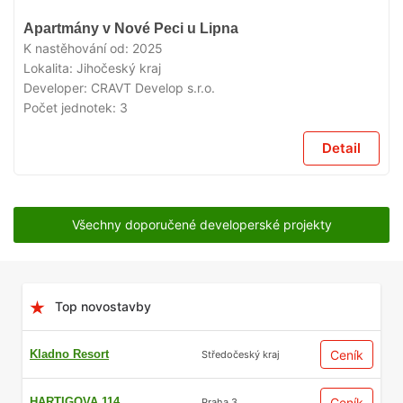
V
Apartmány v Nové Peci u Lipna
PRODEJI
K nastěhování od:
2025
Lokalita:
Jihočeský kraj
Developer:
CRAVT Develop s.r.o.
Počet jednotek:
3
Detail
Všechny doporučené developerské projekty
Top novostavby
Kladno Resort
Ceník
Středočeský kraj
HARTIGOVA 114
Ceník
Praha 3