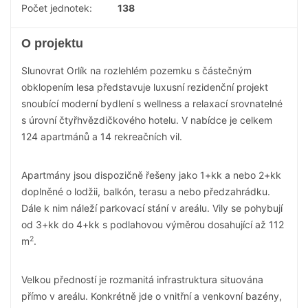
Počet jednotek:
138
O projektu
Slunovrat Orlík na rozlehlém pozemku s částečným
obklopením lesa představuje luxusní rezidenční projekt
snoubící moderní bydlení s wellness a relaxací srovnatelné
s úrovní čtyřhvězdičkového hotelu. V nabídce je celkem
124 apartmánů a 14 rekreačních vil.
Apartmány jsou dispozičně řešeny jako 1+kk a nebo 2+kk
doplněné o lodžii, balkón, terasu a nebo předzahrádku.
Dále k nim náleží parkovací stání v areálu. Vily se pohybují
od 3+kk do 4+kk s podlahovou výměrou dosahující až 112
2
m
.
Velkou předností je rozmanitá infrastruktura situována
přímo v areálu. Konkrétně jde o vnitřní a venkovní bazény,