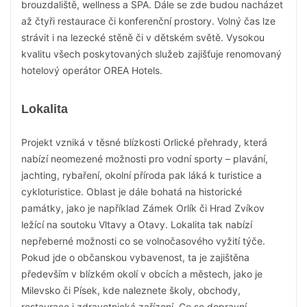
brouzdaliště, wellness a SPA. Dále se zde budou nacházet
až čtyři restaurace či konferenční prostory. Volný čas lze
strávit i na lezecké stěně či v dětském světě. Vysokou
kvalitu všech poskytovaných služeb zajišťuje renomovaný
hotelový operátor OREA Hotels.
Lokalita
Projekt vzniká v těsné blízkosti Orlické přehrady, která
nabízí neomezené možnosti pro vodní sporty – plavání,
jachting, rybaření, okolní příroda pak láká k turistice a
cykloturistice. Oblast je dále bohatá na historické
památky, jako je například Zámek Orlík či Hrad Zvíkov
ležící na soutoku Vltavy a Otavy. Lokalita tak nabízí
nepřeberné možnosti co se volnočasového vyžití týče.
Pokud jde o občanskou vybavenost, ta je zajištěna
především v blízkém okolí v obcích a městech, jako je
Milevsko či Písek, kde naleznete školy, obchody,
restaurace i zdravotnická zařízení. Co se dopravní