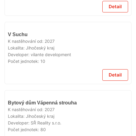
Detail
V
V Suchu
PRODEJI
K nastěhování od:
2027
Lokalita:
Jihočeský kraj
Developer:
vilante development
Počet jednotek:
10
Detail
V
Bytový dům Vápenná strouha
PRODEJI
K nastěhování od:
2027
Lokalita:
Jihočeský kraj
Developer:
SŘ Reality s.r.o.
Počet jednotek:
80