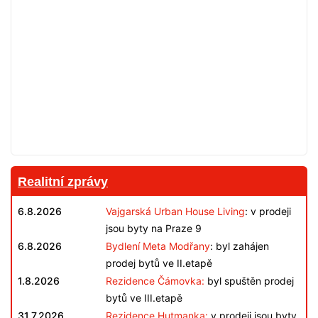
Realitní zprávy
6.8.2026
Vajgarská Urban House Living
: v prodeji
jsou byty na Praze 9
6.8.2026
Bydlení Meta Modřany
: byl zahájen
prodej bytů ve II.etapě
1.8.2026
Rezidence Čámovka:
byl spuštěn prodej
bytů ve III.etapě
31.7.2026
Rezidence Hutmanka:
v prodeji jsou byty