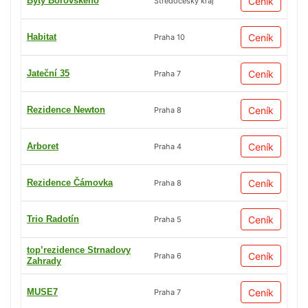
Byty Borovského
Ceník
Středočeský kraj
Habitat
Ceník
Praha 10
Jateční 35
Ceník
Praha 7
Rezidence Newton
Ceník
Praha 8
Arboret
Ceník
Praha 4
Rezidence Čámovka
Ceník
Praha 8
Trio Radotín
Ceník
Praha 5
top’rezidence Strnadovy
Ceník
Praha 6
Zahrady
MUSE7
Ceník
Praha 7