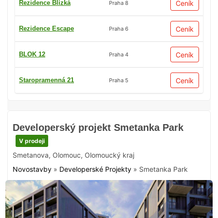
Rezidence Blízká
Ceník
Praha 8
Rezidence Escape
Ceník
Praha 6
BLOK 12
Ceník
Praha 4
Staropramenná 21
Ceník
Praha 5
Developerský projekt Smetanka Park
V prodeji
Smetanova
,
Olomouc
,
Olomoucký kraj
Novostavby
»
Developerské Projekty
»
Smetanka Park