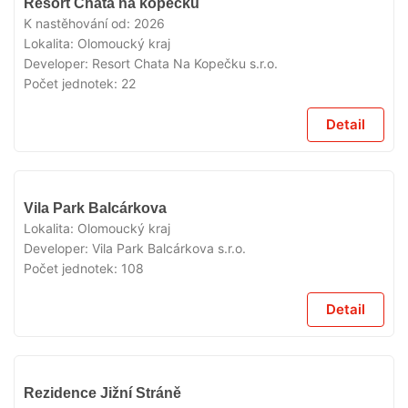
Resort Chata na kopečku
PRODEJI
K nastěhování od:
2026
Lokalita:
Olomoucký kraj
Developer:
Resort Chata Na Kopečku s.r.o.
Počet jednotek:
22
Detail
V
Vila Park Balcárkova
PRODEJI
Lokalita:
Olomoucký kraj
Developer:
Vila Park Balcárkova s.r.o.
Počet jednotek:
108
Detail
V
Rezidence Jižní Stráně