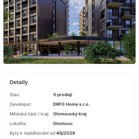
Detaily
Stav:
V prodeji
Developer:
DRFG Home s.r.o.
Městská část / kraj:
Olomoucký kraj
Lokalita:
Olomouc
Byty k nastěhování od:
4Q/2028