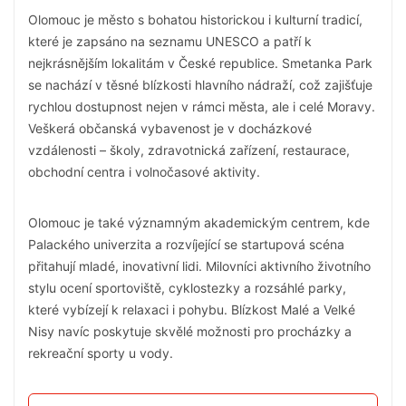
Olomouc je město s bohatou historickou i kulturní tradicí,
které je zapsáno na seznamu UNESCO a patří k
nejkrásnějším lokalitám v České republice. Smetanka Park
se nachází v těsné blízkosti hlavního nádraží, což zajišťuje
rychlou dostupnost nejen v rámci města, ale i celé Moravy.
Veškerá občanská vybavenost je v docházkové
vzdálenosti – školy, zdravotnická zařízení, restaurace,
obchodní centra i volnočasové aktivity.
Olomouc je také významným akademickým centrem, kde
Palackého univerzita a rozvíjející se startupová scéna
přitahují mladé, inovativní lidi. Milovníci aktivního životního
stylu ocení sportoviště, cyklostezky a rozsáhlé parky,
které vybízejí k relaxaci i pohybu. Blízkost Malé a Velké
Nisy navíc poskytuje skvělé možnosti pro procházky a
rekreační sporty u vody.