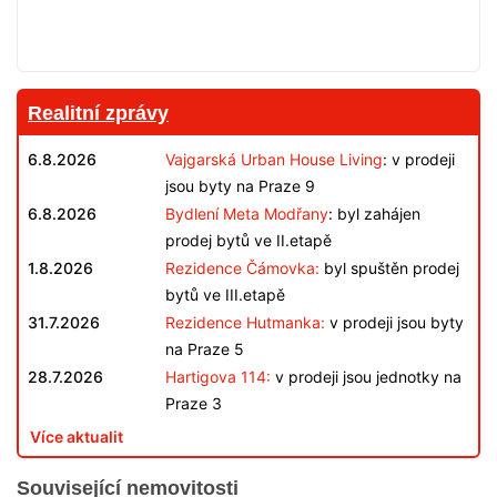
Realitní zprávy
6.8.2026
Vajgarská Urban House Living
: v prodeji
jsou byty na Praze 9
6.8.2026
Bydlení Meta Modřany
: byl zahájen
prodej bytů ve II.etapě
1.8.2026
Rezidence Čámovka:
byl spuštěn prodej
bytů ve III.etapě
31.7.2026
Rezidence Hutmanka:
v prodeji jsou byty
na Praze 5
28.7.2026
Hartigova 114:
v prodeji jsou jednotky na
Praze 3
Více aktualit
Související nemovitosti