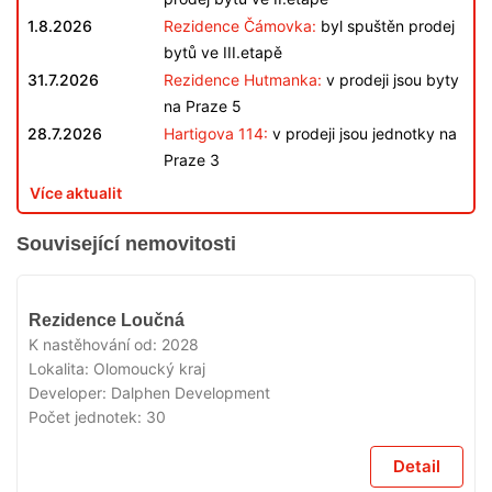
1.8.2026
Rezidence Čámovka:
byl spuštěn prodej
bytů ve III.etapě
31.7.2026
Rezidence Hutmanka:
v prodeji jsou byty
na Praze 5
28.7.2026
Hartigova 114:
v prodeji jsou jednotky na
Praze 3
Více aktualit
Související nemovitosti
V
Rezidence Loučná
PRODEJI
K nastěhování od:
2028
Lokalita:
Olomoucký kraj
Developer:
Dalphen Development
Počet jednotek:
30
Detail