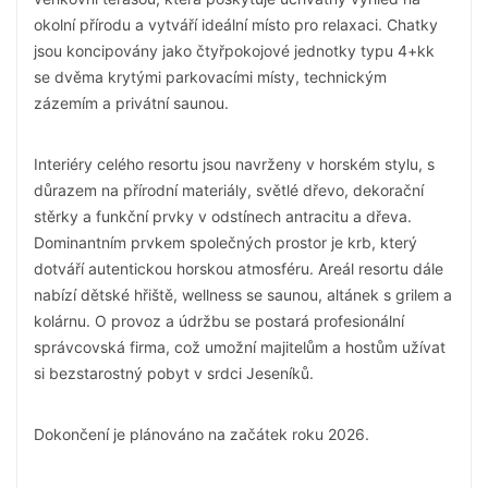
okolní přírodu a vytváří ideální místo pro relaxaci. Chatky
jsou koncipovány jako čtyřpokojové jednotky typu 4+kk
se dvěma krytými parkovacími místy, technickým
zázemím a privátní saunou.
Interiéry celého resortu jsou navrženy v horském stylu, s
důrazem na přírodní materiály, světlé dřevo, dekorační
stěrky a funkční prvky v odstínech antracitu a dřeva.
Dominantním prvkem společných prostor je krb, který
dotváří autentickou horskou atmosféru. Areál resortu dále
nabízí dětské hřiště, wellness se saunou, altánek s grilem a
kolárnu. O provoz a údržbu se postará profesionální
správcovská firma, což umožní majitelům a hostům užívat
si bezstarostný pobyt v srdci Jeseníků.
Dokončení je plánováno na začátek roku 2026.