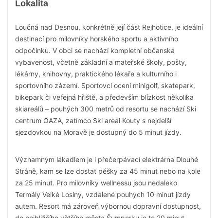
Lokalita
Loučná nad Desnou, konkrétně její část Rejhotice, je ideální
destinací pro milovníky horského sportu a aktivního
odpočinku. V obci se nachází kompletní občanská
vybavenost, včetně základní a mateřské školy, pošty,
lékárny, knihovny, praktického lékaře a kulturního i
sportovního zázemí. Sportovci ocení minigolf, skatepark,
bikepark či veřejná hřiště, a především blízkost několika
skiareálů – pouhých 300 metrů od resortu se nachází Ski
centrum OAZA, zatímco Ski areál Kouty s nejdelší
sjezdovkou na Moravě je dostupný do 5 minut jízdy.
Významným lákadlem je i přečerpávací elektrárna Dlouhé
Stráně, kam se lze dostat pěšky za 45 minut nebo na kole
za 25 minut. Pro milovníky wellnessu jsou nedaleko
Termály Velké Losiny, vzdálené pouhých 10 minut jízdy
autem. Resort má zároveň výbornou dopravní dostupnost,
do nejbližšího většího města Šumperku je to 20 minut