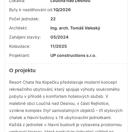
Lokalita:
Loučná nad Desnou
Byty k nastěhování od:
1Q/2026
Počet jednotek:
22
Architekt:
Ing. arch. Tomáš Valeský
Zahájení stavby:
05/2024
Kolaudace:
11/2025
Projektant:
UP constructions s.r.o.
O projektu
Resort Chata Na Kopečku představuje moderní koncept
rekreačního ubytování, který spojuje výhody soukromého
pobytu v přírodě s komfortem hotelových služeb. V
malebné obci Loučná nad Desnou, v části Rejhotice,
vznikne komplex čtyř samostatných objektů – tří stylových
chatek a hlavní budovy s 19 ubytovacími jednotkami.
Každá z jednotek v hlavní budově je vybavena prostornou
venkovní terasou, která poskytuje úchvatný výhled na