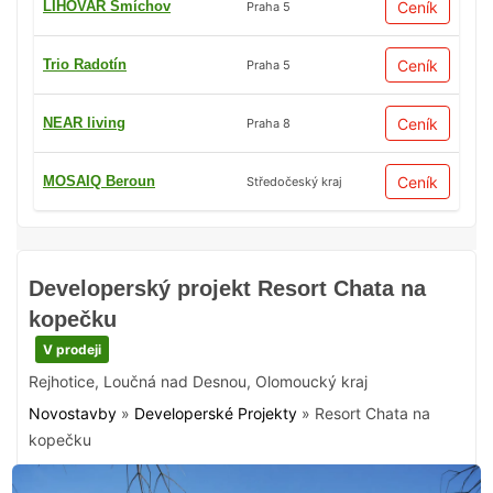
LIHOVAR Smíchov
Ceník
Praha 5
Trio Radotín
Ceník
Praha 5
NEAR living
Ceník
Praha 8
MOSAIQ Beroun
Ceník
Středočeský kraj
Developerský projekt Resort Chata na
kopečku
V prodeji
Rejhotice
,
Loučná nad Desnou
,
Olomoucký kraj
Novostavby
»
Developerské Projekty
»
Resort Chata na
kopečku