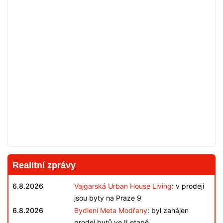
Realitní zprávy
6.8.2026
Vajgarská Urban House Living
: v prodeji
jsou byty na Praze 9
6.8.2026
Bydlení Meta Modřany
: byl zahájen
prodej bytů ve II.etapě