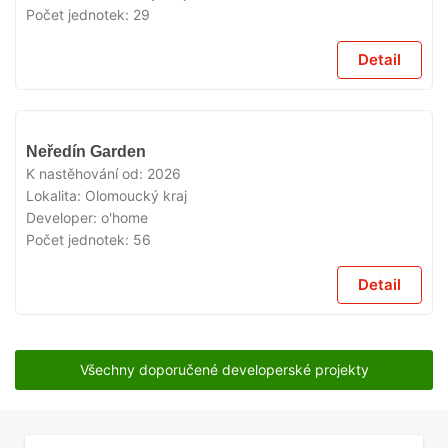
Počet jednotek:
29
Detail
V
Neředín Garden
PRODEJI
K nastěhování od:
2026
Lokalita:
Olomoucký kraj
Developer:
o'home
Počet jednotek:
56
Detail
Všechny doporučené developerské projekty