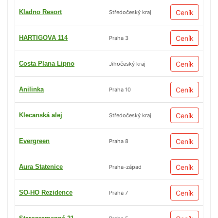
Kladno Resort
Ceník
Středočeský kraj
HARTIGOVA 114
Ceník
Praha 3
Costa Plana Lipno
Ceník
Jihočeský kraj
Anilinka
Ceník
Praha 10
Klecanská alej
Ceník
Středočeský kraj
Evergreen
Ceník
Praha 8
Aura Statenice
Ceník
Praha-západ
SO-HO Rezidence
Ceník
Praha 7