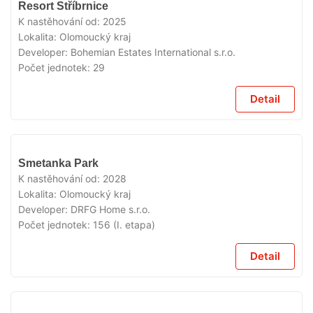
V
Resort Stříbrnice
PRODEJI
K nastěhování od:
2025
Lokalita:
Olomoucký kraj
Developer:
Bohemian Estates International s.r.o.
Počet jednotek:
29
Detail
V
Smetanka Park
PRODEJI
K nastěhování od:
2028
Lokalita:
Olomoucký kraj
Developer:
DRFG Home s.r.o.
Počet jednotek:
156 (I. etapa)
Detail