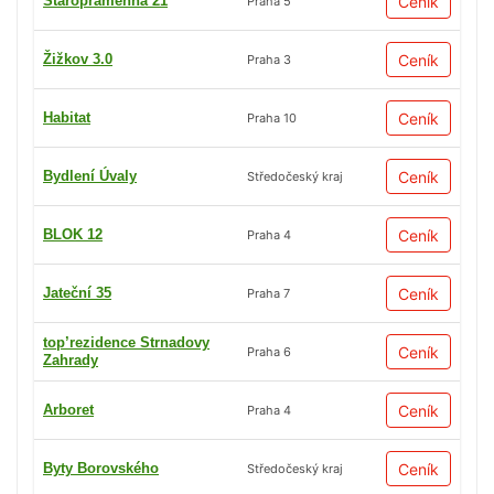
Staropramenná 21
Ceník
Praha 5
Žižkov 3.0
Ceník
Praha 3
Habitat
Ceník
Praha 10
Bydlení Úvaly
Ceník
Středočeský kraj
BLOK 12
Ceník
Praha 4
Jateční 35
Ceník
Praha 7
top’rezidence Strnadovy
Ceník
Praha 6
Zahrady
Arboret
Ceník
Praha 4
Byty Borovského
Ceník
Středočeský kraj