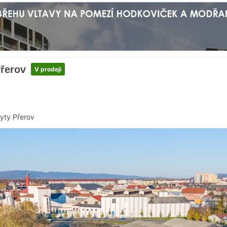
Přerov
V prodeji
yty Přerov