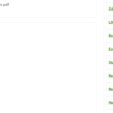
ov.pdf
Ži
LI
By
Ev
St
Re
Re
Ha