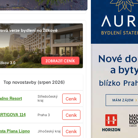
Top novostavby (srpen 2026)
Středočeský
adno Resort
Ceník
kraj
RTIGOVA 114
Ceník
Praha 3
sta Plana Lipno
Ceník
Jihočeský kraj