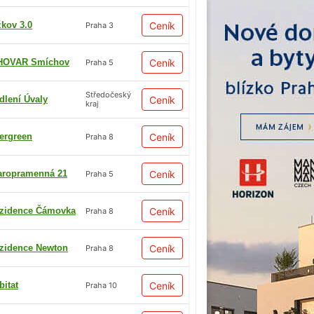
žkov 3.0
Ceník
Praha 3
HOVAR Smíchov
Ceník
Praha 5
Středočeský
dlení Úvaly
Ceník
kraj
ergreen
Ceník
Praha 8
aropramenná 21
Ceník
Praha 5
zidence Čámovka
Ceník
Praha 8
zidence Newton
Ceník
Praha 8
bitat
Ceník
Praha 10