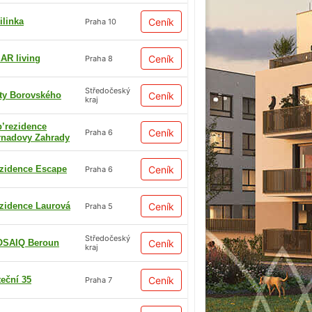
ilinka
Ceník
Praha 10
AR living
Ceník
Praha 8
Středočeský
ty Borovského
Ceník
kraj
p’rezidence
Ceník
Praha 6
rnadovy Zahrady
zidence Escape
Ceník
Praha 6
zidence Laurová
Ceník
Praha 5
Středočeský
SAIQ Beroun
Ceník
kraj
teční 35
Ceník
Praha 7