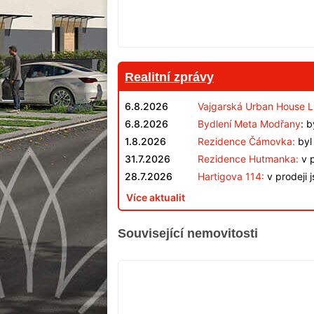
Realitní zprávy
6.8.2026
Vajgarská Urban House L
6.8.2026
Bydlení Meta Modřany
: 
1.8.2026
Rezidence Čámovka:
byl 
31.7.2026
Rezidence Hutmanka:
v p
28.7.2026
Hartigova 114:
v prodeji 
Více aktualit
Související nemovitosti