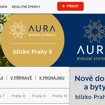
PŘIDAT
MAPA
REALITNÍ ZPRÁVY
JI
V PŘÍPRAVĚ
K PRONÁJMU
a 7
Praha 8
Praha 9
Praha 10