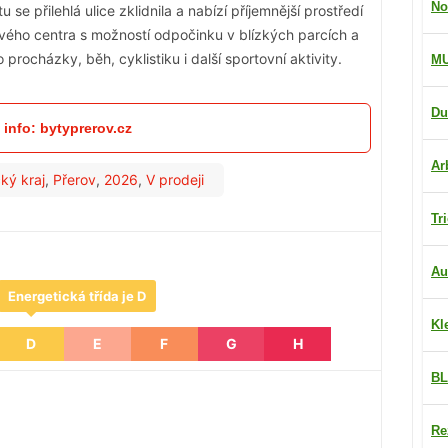
No
e přilehlá ulice zklidnila a nabízí příjemnější prostředí
živého centra s možností odpočinku v blízkých parcích a
rocházky, běh, cyklistiku i další sportovní aktivity.
M
Du
 info: bytyprerov.cz
Ar
ký kraj
,
Přerov
,
2026
,
V prodeji
Tr
Au
Energetická třída je D
Kl
D
E
F
G
H
BL
Re