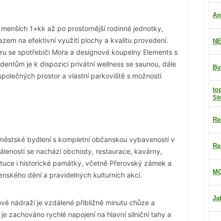
An
 menších 1+kk až po prostornější rodinné jednotky,
zem na efektivní využití plochy a kvalitu provedení.
NE
ru se spotřebiči Mora a designové koupelny Elements s
dentům je k dispozici privátní wellness se saunou, dále
By
polečných prostor a vlastní parkoviště s možností
to
St
Re
městské bydlení s kompletní občanskou vybaveností v
Re
lenosti se nachází obchody, restaurace, kavárny,
stituce i historické památky, včetně Přerovský zámek a
MO
enského dění a pravidelných kulturních akcí.
Ja
vé nádraží je vzdálené přibližně minutu chůze a
e zachováno rychlé napojení na hlavní silniční tahy a