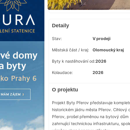
Detaily
Stav:
V prodeji
Městská část / kraj:
Olomoucký kraj
Byty k nastěhování od:
2026
Kolaudace:
2026
O projektu
Projekt Byty Přerov představuje komplet
historickém jádru města Přerov. Cihlový 
Přerov, prošel přeměnou na bytový dům 
zahrnující technickou infrastrukturu, spo