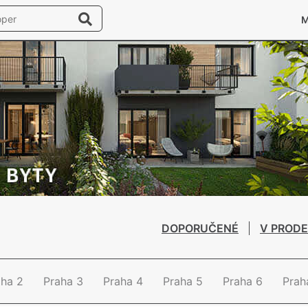
DOPORUČENÉ
V PRODE
aha 2
Praha 3
Praha 4
Praha 5
Praha 6
Prah