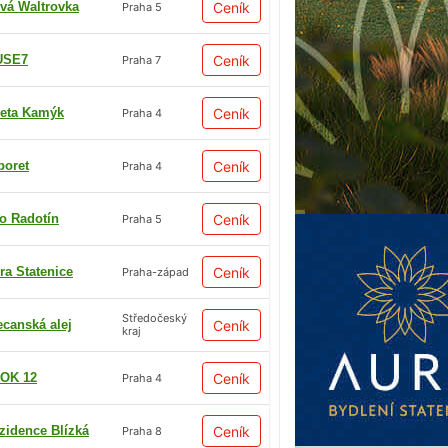
vá Waltrovka
Ceník
Praha 5
USE7
Ceník
Praha 7
eta Kamýk
Ceník
Praha 4
boret
Ceník
Praha 4
io Radotín
Ceník
Praha 5
ra Statenice
Ceník
Praha-západ
Středočeský
ecanská alej
Ceník
kraj
OK 12
Ceník
Praha 4
zidence Blízká
Ceník
Praha 8