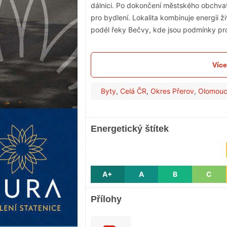
dálnici. Po dokončení městského obchvatu s
pro bydlení. Lokalita kombinuje energii 
podél řeky Bečvy, kde jsou podmínky pro p
Více
Byty
,
Celá ČR
,
Okres Přerov
,
Olomouc
Energetický štítek
A+
A
B
C
Přílohy