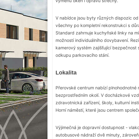
výměnu oken i opravu střechy.
V nabídce jsou byty různých dispozic od
všechny po kompletní rekonstrukci s důra
Standard zahrnuje kuchyňské linky na mí
možností individuálního dovybavení. Rezi
kamerový systém zajišťující bezpečnost s
odkupu parkovacího stání.
Lokalita
Přerovské centrum nabízí plnohodnotné 
bezprostředním okolí. V docházkové vzdá
zdravotnická zařízení, školy, kulturní in
Horní náměstí, které jsou centrem společ
Výjimečná je dopravní dostupnost - vlako
autobusové nádraží dvě minuty, zároveň j