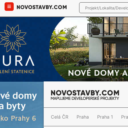
Celá ČR
Praha
Praha 1
Pr