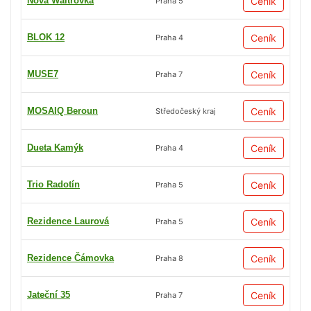
Nová Waltrovka
Ceník
Praha 5
BLOK 12
Ceník
Praha 4
MUSE7
Ceník
Praha 7
MOSAIQ Beroun
Ceník
Středočeský kraj
Dueta Kamýk
Ceník
Praha 4
Trio Radotín
Ceník
Praha 5
Rezidence Laurová
Ceník
Praha 5
Rezidence Čámovka
Ceník
Praha 8
Jateční 35
Ceník
Praha 7