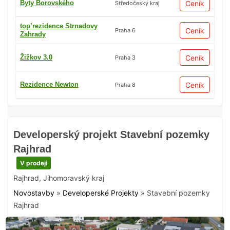
Byty Borovského
Ceník
Středočeský kraj
top’rezidence Strnadovy
Ceník
Praha 6
Zahrady
Žižkov 3.0
Ceník
Praha 3
Rezidence Newton
Ceník
Praha 8
Developerský projekt Stavební pozemky
Rajhrad
V prodeji
Rajhrad
,
Jihomoravský kraj
Novostavby
»
Developerské Projekty
»
Stavební pozemky
Rajhrad