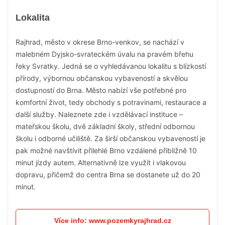
Lokalita
Rajhrad, město v okrese Brno-venkov, se nachází v
malebném Dyjsko-svrateckém úvalu na pravém břehu
řeky Svratky. Jedná se o vyhledávanou lokalitu s blízkostí
přírody, výbornou občanskou vybaveností a skvělou
dostupností do Brna. Město nabízí vše potřebné pro
komfortní život, tedy obchody s potravinami, restaurace a
další služby. Naleznete zde i vzdělávací instituce –
mateřskou školu, dvě základní školy, střední odbornou
školu i odborné učiliště. Za širší občanskou vybaveností je
pak možné navštívit přilehlé Brno vzdálené přibližně 10
minut jízdy autem. Alternativně lze využít i vlakovou
dopravu, přičemž do centra Brna se dostanete už do 20
minut.
Více info: www.pozemkyrajhrad.cz