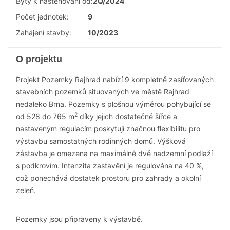
Byty k nastěhování od:
2Q/2024
Počet jednotek:
9
Zahájení stavby:
10/2023
O projektu
Projekt Pozemky Rajhrad nabízí 9 kompletně zasíťovaných
stavebních pozemků situovaných ve městě Rajhrad
nedaleko Brna. Pozemky s plošnou výměrou pohybující se
2
od 528 do 765 m
díky jejich dostatečné šířce a
nastaveným regulacím poskytují značnou flexibilitu pro
výstavbu samostatných rodinných domů. Výšková
zástavba je omezena na maximálně dvě nadzemní podlaží
s podkrovím. Intenzita zastavění je regulována na 40 %,
což ponechává dostatek prostoru pro zahrady a okolní
zeleň.
Pozemky jsou připraveny k výstavbě.