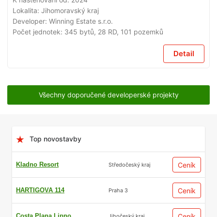
Lokalita:
Jihomoravský kraj
Developer:
Winning Estate s.r.o.
Počet jednotek:
345 bytů, 28 RD, 101 pozemků
Detail
Všechny doporučené developerské projekty
Top novostavby
Kladno Resort
Ceník
Středočeský kraj
HARTIGOVA 114
Ceník
Praha 3
Costa Plana Lipno
Ceník
Jihočeský kraj