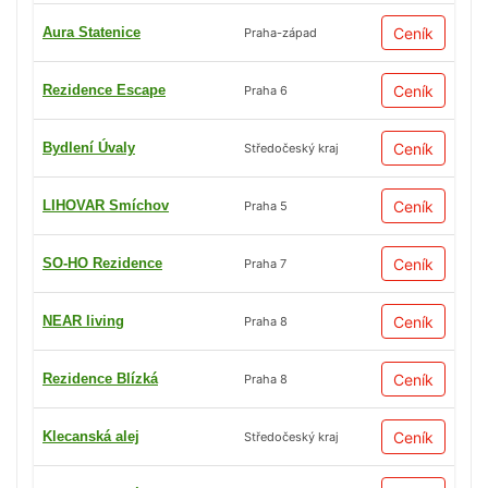
Aura Statenice
Ceník
Praha-západ
Rezidence Escape
Ceník
Praha 6
Bydlení Úvaly
Ceník
Středočeský kraj
LIHOVAR Smíchov
Ceník
Praha 5
SO-HO Rezidence
Ceník
Praha 7
NEAR living
Ceník
Praha 8
Rezidence Blízká
Ceník
Praha 8
Klecanská alej
Ceník
Středočeský kraj