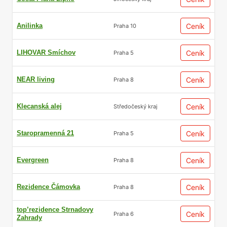
Anilinka
Ceník
Praha 10
LIHOVAR Smíchov
Ceník
Praha 5
NEAR living
Ceník
Praha 8
Klecanská alej
Ceník
Středočeský kraj
Staropramenná 21
Ceník
Praha 5
Evergreen
Ceník
Praha 8
Rezidence Čámovka
Ceník
Praha 8
top’rezidence Strnadovy
Ceník
Praha 6
Zahrady