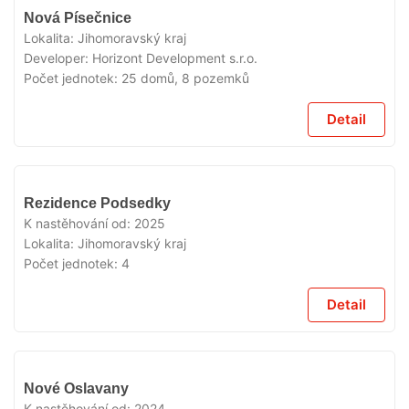
V
Nová Písečnice
PRODEJI
Lokalita:
Jihomoravský kraj
Developer:
Horizont Development s.r.o.
Počet jednotek:
25 domů, 8 pozemků
Detail
V
Rezidence Podsedky
PRODEJI
K nastěhování od:
2025
Lokalita:
Jihomoravský kraj
Počet jednotek:
4
Detail
V
Nové Oslavany
PRODEJI
K nastěhování od:
2024