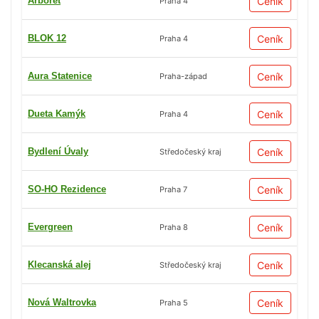
Arboret
Ceník
Praha 4
BLOK 12
Ceník
Praha 4
Aura Statenice
Ceník
Praha-západ
Dueta Kamýk
Ceník
Praha 4
Bydlení Úvaly
Ceník
Středočeský kraj
SO-HO Rezidence
Ceník
Praha 7
Evergreen
Ceník
Praha 8
Klecanská alej
Ceník
Středočeský kraj
Nová Waltrovka
Ceník
Praha 5