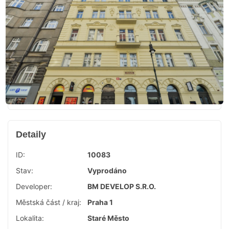
Detaily
ID:
10083
Stav:
Vyprodáno
Developer:
BM DEVELOP S.R.O.
Městská část / kraj:
Praha 1
Lokalita:
Staré Město