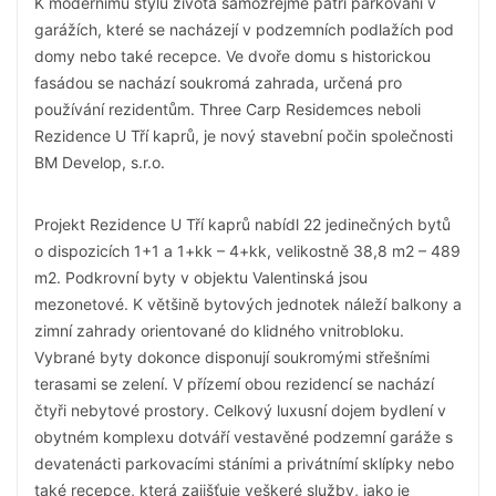
K modernímu stylu života samozřejmě patří parkování v
garážích, které se nacházejí v podzemních podlažích pod
domy nebo také recepce. Ve dvoře domu s historickou
fasádou se nachází soukromá zahrada, určená pro
používání rezidentům. Three Carp Residemces neboli
Rezidence U Tří kaprů, je nový stavební počin společnosti
BM Develop, s.r.o.
Projekt Rezidence U Tří kaprů nabídl 22 jedinečných bytů
o dispozicích 1+1 a 1+kk – 4+kk, velikostně 38,8 m2 – 489
m2. Podkrovní byty v objektu Valentinská jsou
mezonetové. K většině bytových jednotek náleží balkony a
zimní zahrady orientované do klidného vnitrobloku.
Vybrané byty dokonce disponují soukromými střešními
terasami se zelení. V přízemí obou rezidencí se nachází
čtyři nebytové prostory. Celkový luxusní dojem bydlení v
obytném komplexu dotváří vestavěné podzemní garáže s
devatenácti parkovacími stáními a privátnímí sklípky nebo
také recepce, která zajišťuje veškeré služby, jako je