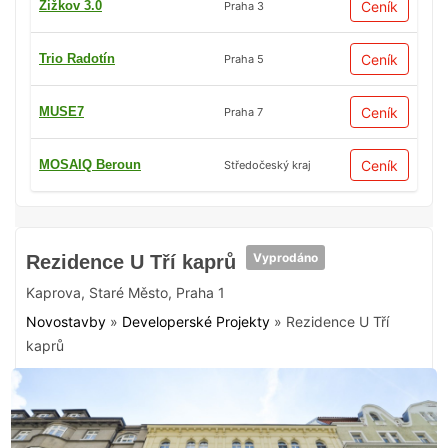
Žižkov 3.0
Ceník
Praha 3
Trio Radotín
Ceník
Praha 5
MUSE7
Ceník
Praha 7
MOSAIQ Beroun
Ceník
Středočeský kraj
Vyprodáno
Rezidence U Tří kaprů
Kaprova
,
Staré Město
,
Praha 1
Novostavby
»
Developerské Projekty
»
Rezidence U Tří
kaprů