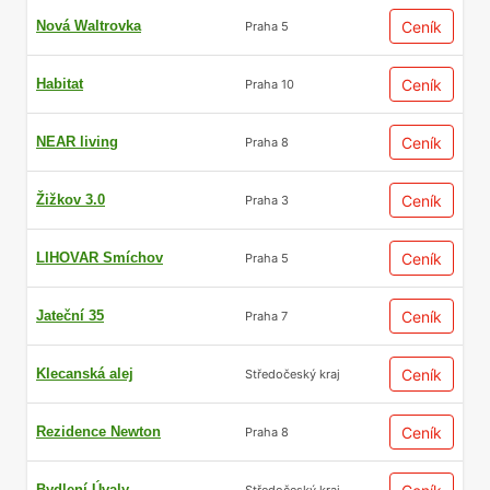
Nová Waltrovka
Ceník
Praha 5
Habitat
Ceník
Praha 10
NEAR living
Ceník
Praha 8
Žižkov 3.0
Ceník
Praha 3
LIHOVAR Smíchov
Ceník
Praha 5
Jateční 35
Ceník
Praha 7
Klecanská alej
Ceník
Středočeský kraj
Rezidence Newton
Ceník
Praha 8
Bydlení Úvaly
Středočeský kraj