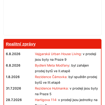
Realitní zprávy
6.8.2026
Vajgarská Urban House Living
: v prodeji
jsou byty na Praze 9
6.8.2026
Bydlení Meta Modřany
: byl zahájen
prodej bytů ve II.etapě
1.8.2026
Rezidence Čámovka:
byl spuštěn prodej
bytů ve III.etapě
31.7.2026
Rezidence Hutmanka:
v prodeji jsou byty
na Praze 5
28.7.2026
Hartigova 114:
v prodeji jsou jednotky na