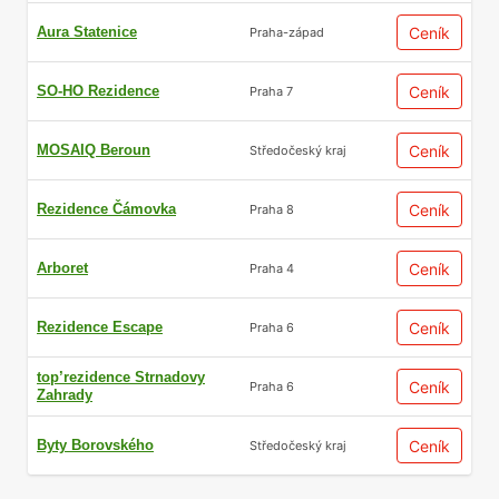
Aura Statenice
Ceník
Praha-západ
SO-HO Rezidence
Ceník
Praha 7
MOSAIQ Beroun
Ceník
Středočeský kraj
Rezidence Čámovka
Ceník
Praha 8
Arboret
Ceník
Praha 4
Rezidence Escape
Ceník
Praha 6
top’rezidence Strnadovy
Ceník
Praha 6
Zahrady
Byty Borovského
Ceník
Středočeský kraj