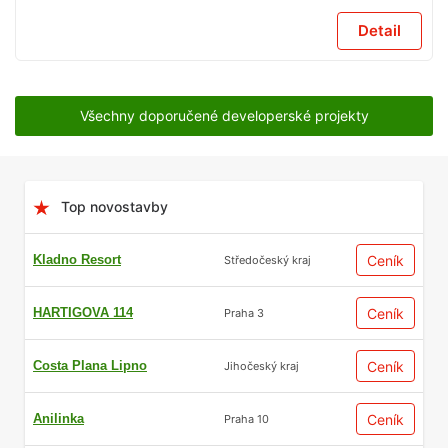
Detail
Všechny doporučené developerské projekty
Top novostavby
Kladno Resort
Ceník
Středočeský kraj
HARTIGOVA 114
Ceník
Praha 3
Costa Plana Lipno
Ceník
Jihočeský kraj
Anilinka
Ceník
Praha 10