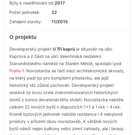
Byty k nastěhování od:
2017
Počet jednotek:
22
Zahájení stavby:
11/2015
O projektu
Developerský projekt
U Tří kaprů
je situován na ulici
Kaprova a z části na ulici Valentinská nedaleko
Staroměstského náměstí na Starém Městě, spadající pod
Prahu 1
. Novostavba se řadí mezi architektonické skvosty,
na který padl los pro kompletní přestavbu, ale jejíž
historický ráz zůstal zachován. Developerský projekt
sestává ze dvou zcela zrekonstruovaných historických
domů z konce devatenáctého století. Novostavba nabídla
celkem 22 nových bytů o dispozicích 1+1 a 1+kk – 4+kk.
Kromě bytových jednotek nabídla rezidence i 4 nebytové
prostory v přízemí obou novostaveb. K většině nových
bytů náleží nejen balkony nebo zimní zahrady, ale i terasy.