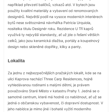
například převzetí balíčků, vzkazů atd. V bytech jsou
použity kvalitní materiály a vybavení od renomovaných
designérů. Největší podíl na vysoce moderních interiérech
bytů nese světoznámá návrhářka Patricia Urquiola,
nositelka titulu Designér roku. Rezidence U Tří kaprů
využívá ty nejvyšší standardy, ať už jde o řešení větších
celků, jako jsou keramická dlažba, portály a koupelnový
design nebo skleněné doplňky, kliky a panty.
Lokalita
Za jednu z nejbezpečnějších pražských lokalit, kde se na
ulici Kaprova nachází Three Carp Residences, hojně
vyhledávanou rodinami s malými dětmi, je právem
považováno Staré Město v katastru Prahy 1. Jedná se o
samotné centrum, které má hodně co nabídnout, ať už se
jedná o občanskou vybavenost, či dopravní dostupnost. V
jeho nabídce je mimo jiné i bohaté vyžití moderního