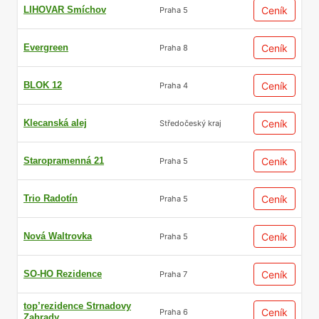
LIHOVAR Smíchov
Ceník
Praha 5
Evergreen
Ceník
Praha 8
BLOK 12
Ceník
Praha 4
Klecanská alej
Ceník
Středočeský kraj
Staropramenná 21
Ceník
Praha 5
Trio Radotín
Ceník
Praha 5
Nová Waltrovka
Ceník
Praha 5
SO-HO Rezidence
Ceník
Praha 7
top’rezidence Strnadovy
Ceník
Praha 6
Zahrady