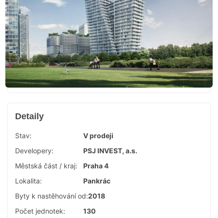
Detaily
Stav:
V prodeji
Developery:
PSJ INVEST, a.s.
Městská část / kraj:
Praha 4
Lokalita:
Pankrác
Byty k nastěhování od:
2018
Počet jednotek:
130