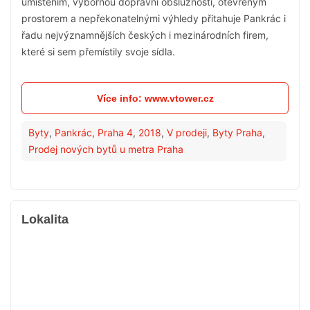
umístěním, výbornou dopravní obslužností, otevřeným
prostorem a nepřekonatelnými výhledy přitahuje Pankrác i
řadu nejvýznamnějších českých i mezinárodních firem,
které si sem přemístily svoje sídla.
Více info: www.vtower.cz
Byty
,
Pankrác
,
Praha 4
,
2018
,
V prodeji
,
Byty Praha
,
Prodej nových bytů u metra Praha
Lokalita