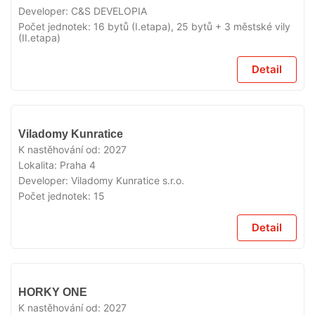
Developer:
C&S DEVELOPIA
Počet jednotek:
16 bytů (I.etapa), 25 bytů + 3 městské vily
(II.etapa)
Detail
V
Viladomy Kunratice
PRODEJI
K nastěhování od:
2027
Lokalita:
Praha 4
Developer:
Viladomy Kunratice s.r.o.
Počet jednotek:
15
Detail
V
HORKY ONE
PRODEJI
K nastěhování od:
2027