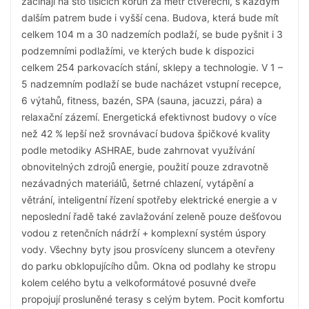
začínají na sto tisících korun za metr čtvereční, s každým
dalším patrem bude i vyšší cena. Budova, která bude mít
celkem 104 m a 30 nadzemích podlaží, se bude pyšnit i 3
podzemními podlažími, ve kterých bude k dispozici
celkem 254 parkovacích stání, sklepy a technologie. V 1 –
5 nadzemním podlaží se bude nacházet vstupní recepce,
6 výtahů, fitness, bazén, SPA (sauna, jacuzzi, pára) a
relaxační zázemí. Energetická efektivnost budovy o více
než 42 % lepší než srovnávací budova špičkové kvality
podle metodiky ASHRAE, bude zahrnovat využívání
obnovitelných zdrojů energie, použití pouze zdravotně
nezávadných materiálů, šetrné chlazení, vytápění a
větrání, inteligentní řízení spotřeby elektrické energie a v
neposlední řadě také zavlažování zeleně pouze dešťovou
vodou z retenčních nádrží + komplexní systém úspory
vody. Všechny byty jsou prosvíceny sluncem a otevřeny
do parku obklopujícího dům. Okna od podlahy ke stropu
kolem celého bytu a velkoformátové posuvné dveře
propojují prosluněné terasy s celým bytem. Pocit komfortu