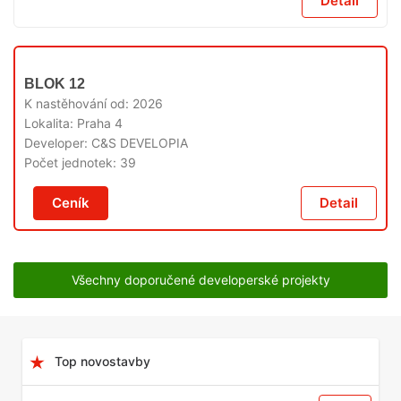
Detail
V
BLOK 12
PRODEJI
K nastěhování od:
2026
Lokalita:
Praha 4
Developer:
C&S DEVELOPIA
Počet jednotek:
39
Ceník
Detail
Všechny doporučené developerské projekty
Top novostavby