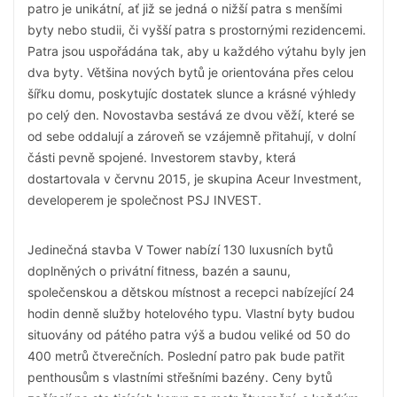
patro je unikátní, ať již se jedná o nižší patra s menšími
byty nebo studii, či vyšší patra s prostornými rezidencemi.
Patra jsou uspořádána tak, aby u každého výtahu byly jen
dva byty. Většina nových bytů je orientována přes celou
šířku domu, poskytujíc dostatek slunce a krásné výhledy
po celý den. Novostavba sestává ze dvou věží, které se
od sebe oddalují a zároveň se vzájemně přitahují, v dolní
části pevně spojené. Investorem stavby, která
dostartovala v červnu 2015, je skupina Aceur Investment,
developerem je společnost PSJ INVEST.
Jedinečná stavba V Tower nabízí 130 luxusních bytů
doplněných o privátní fitness, bazén a saunu,
společenskou a dětskou místnost a recepci nabízející 24
hodin denně služby hotelového typu. Vlastní byty budou
situovány od pátého patra výš a budou veliké od 50 do
400 metrů čtverečních. Poslední patro pak bude patřit
penthousům s vlastními střešními bazény. Ceny bytů