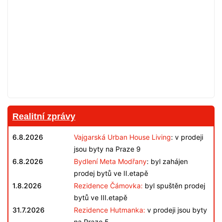
Realitní zprávy
6.8.2026
Vajgarská Urban House Living
: v prodeji
jsou byty na Praze 9
6.8.2026
Bydlení Meta Modřany
: byl zahájen
prodej bytů ve II.etapě
1.8.2026
Rezidence Čámovka:
byl spuštěn prodej
bytů ve III.etapě
31.7.2026
Rezidence Hutmanka:
v prodeji jsou byty
na Praze 5