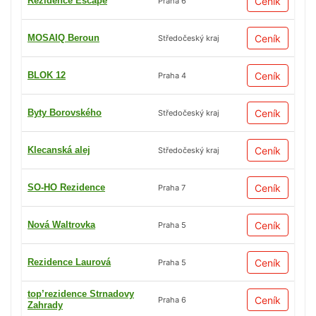
Rezidence Escape
Ceník
Praha 6
MOSAIQ Beroun
Ceník
Středočeský kraj
BLOK 12
Ceník
Praha 4
Byty Borovského
Ceník
Středočeský kraj
Klecanská alej
Ceník
Středočeský kraj
SO-HO Rezidence
Ceník
Praha 7
Nová Waltrovka
Ceník
Praha 5
Rezidence Laurová
Ceník
Praha 5
top’rezidence Strnadovy
Ceník
Praha 6
Zahrady