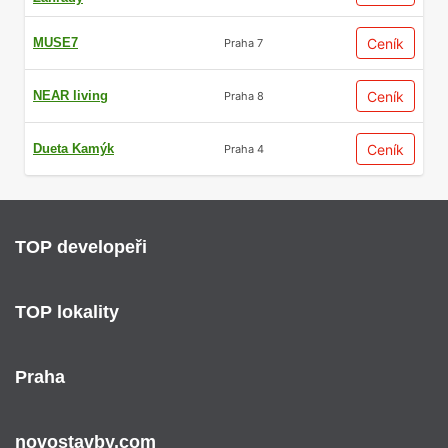
MUSE7
Ceník
Praha 7
NEAR living
Ceník
Praha 8
Dueta Kamýk
Ceník
Praha 4
TOP developeři
TOP lokality
Praha
novostavby.com