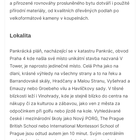
a přirozené rovnováhy prosluněného bytu dotváří i použité
přírodní materiály, od kvalitních dřevěných podlah po
velkoformátové kameny v koupelnách.
Lokalita
Pankrácká pláň, nacházející se v katastru Pankrác, obvod
Praha 4 kde našla své místo unikátní stavba nazvaná V
Tower, je naprosto jedinečné místo. Celá Prha jako na
dlani, krásné výhledy na všechny strany a to na řeku a
Barrandovské skály, Hradčany a Malou Stranu, Vyšehrad a
Emauzy nebo Groebeho vilu a Havlíčkovy sady. V těsné
blízkosti leží i Vinohrady, kde je stejně blízko do centra na
nákupy či za kulturou a zábavou, jako ven z města za
odpočinkem při golfu nebo jízdě na kole. Vyhledávané
české i mezinárodní školy jako Nový PORG, The Prague
British School nebo International Montessori School of
Prague jsou odtud autem jen 10 minut. Svým centrálním