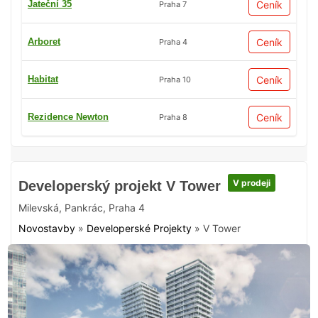
Jateční 35
Ceník
Praha 7
Arboret
Ceník
Praha 4
Habitat
Ceník
Praha 10
Rezidence Newton
Ceník
Praha 8
V prodeji
Developerský projekt V Tower
Milevská
,
Pankrác
,
Praha 4
Novostavby
»
Developerské Projekty
»
V Tower