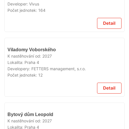
Developer:
Vivus
Počet jednotek:
164
Detail
V
Viladomy Voborského
PRODEJI
K nastěhování od:
2027
Lokalita:
Praha 4
Developery:
FETTERS management, s.r.o.
Počet jednotek:
12
Detail
V
Bytový dům Leopold
PRODEJI
K nastěhování od:
2027
Lokalita:
Praha 4