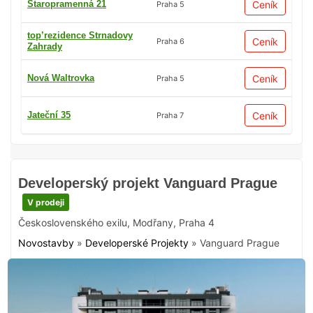
Staropramenná 21
Ceník
Praha 5
top’rezidence Strnadovy
Ceník
Praha 6
Zahrady
Nová Waltrovka
Ceník
Praha 5
Jateční 35
Ceník
Praha 7
Developerský projekt Vanguard Prague
V prodeji
Československého exilu
,
Modřany
,
Praha 4
Novostavby
»
Developerské Projekty
»
Vanguard Prague