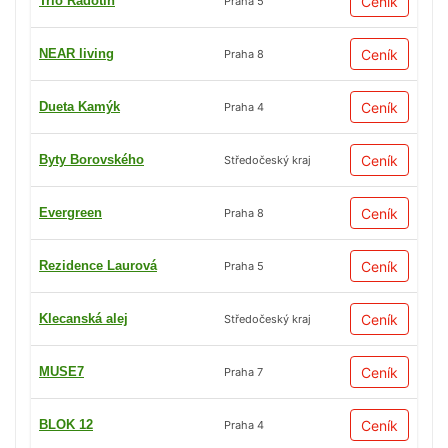
Trio Radotín
Ceník
Praha 5
NEAR living
Ceník
Praha 8
Dueta Kamýk
Ceník
Praha 4
Byty Borovského
Ceník
Středočeský kraj
Evergreen
Ceník
Praha 8
Rezidence Laurová
Ceník
Praha 5
Klecanská alej
Ceník
Středočeský kraj
MUSE7
Ceník
Praha 7
BLOK 12
Ceník
Praha 4