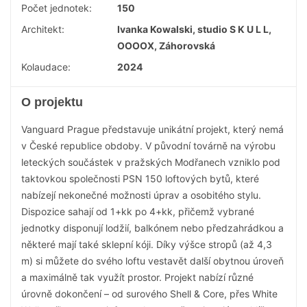
Počet jednotek:
150
Architekt:
Ivanka Kowalski, studio S K U L L,
OOOOX, Záhorovská
Kolaudace:
2024
O projektu
Vanguard Prague představuje unikátní projekt, který nemá
v České republice obdoby. V původní továrně na výrobu
leteckých součástek v pražských Modřanech vzniklo pod
taktovkou společnosti PSN 150 loftových bytů, které
nabízejí nekonečné možnosti úprav a osobitého stylu.
Dispozice sahají od 1+kk po 4+kk, přičemž vybrané
jednotky disponují lodžií, balkónem nebo předzahrádkou a
některé mají také sklepní kóji. Díky výšce stropů (až 4,3
m) si můžete do svého loftu vestavět další obytnou úroveň
a maximálně tak využít prostor. Projekt nabízí různé
úrovně dokončení – od surového Shell & Core, přes White