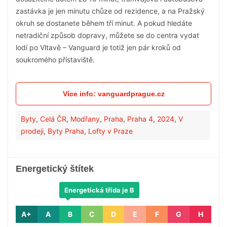
zastávka je jen minutu chůze od rezidence, a na Pražský
okruh se dostanete během tří minut. A pokud hledáte
netradiční způsob dopravy, můžete se do centra vydat
lodí po Vltavě – Vanguard je totiž jen pár kroků od
soukromého přístaviště.
Více info: vanguardprague.cz
Byty
,
Celá ČR
,
Modřany
,
Praha
,
Praha 4
,
2024
,
V
prodeji
,
Byty Praha
,
Lofty v Praze
Energetický štítek
Energetická třída je B
A+
A
B
C
D
E
F
G
H