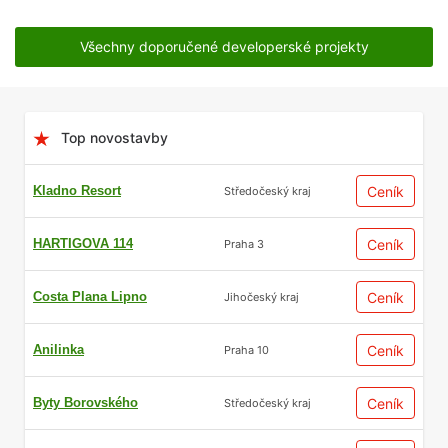
Všechny doporučené developerské projekty
Top novostavby
Kladno Resort
Ceník
Středočeský kraj
HARTIGOVA 114
Ceník
Praha 3
Costa Plana Lipno
Ceník
Jihočeský kraj
Anilinka
Ceník
Praha 10
Byty Borovského
Ceník
Středočeský kraj