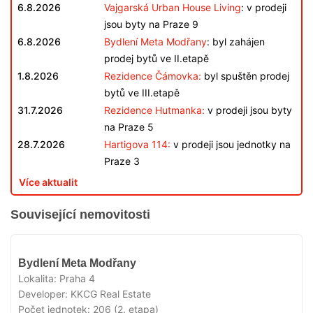
6.8.2026
Vajgarská Urban House Living
: v prodeji
jsou byty na Praze 9
6.8.2026
Bydlení Meta Modřany
: byl zahájen
prodej bytů ve II.etapě
1.8.2026
Rezidence Čámovka:
byl spuštěn prodej
bytů ve III.etapě
31.7.2026
Rezidence Hutmanka:
v prodeji jsou byty
na Praze 5
28.7.2026
Hartigova 114:
v prodeji jsou jednotky na
Praze 3
Více aktualit
Související nemovitosti
V
Bydlení Meta Modřany
PRODEJI
Lokalita:
Praha 4
Developer:
KKCG Real Estate
Počet jednotek:
206 (2. etapa)