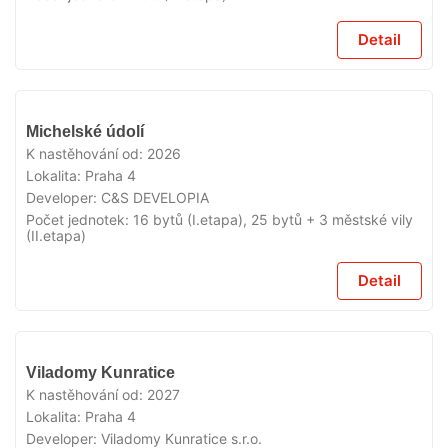
Detail
V
Michelské údolí
PRODEJI
K nastěhování od:
2026
Lokalita:
Praha 4
Developer:
C&S DEVELOPIA
Počet jednotek:
16 bytů (I.etapa), 25 bytů + 3 městské vily
(II.etapa)
Detail
V
Viladomy Kunratice
PRODEJI
K nastěhování od:
2027
Lokalita:
Praha 4
Developer:
Viladomy Kunratice s.r.o.