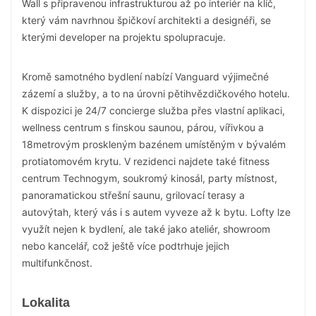
Wall s připravenou infrastrukturou až po interiér na klíč,
který vám navrhnou špičkoví architekti a designéři, se
kterými developer na projektu spolupracuje.
Kromě samotného bydlení nabízí Vanguard výjimečné
zázemí a služby, a to na úrovni pětihvězdičkového hotelu.
K dispozici je 24/7 concierge služba přes vlastní aplikaci,
wellness centrum s finskou saunou, párou, vířivkou a
18metrovým proskleným bazénem umístěným v bývalém
protiatomovém krytu. V rezidenci najdete také fitness
centrum Technogym, soukromý kinosál, party místnost,
panoramatickou střešní saunu, grilovací terasy a
autovýtah, který vás i s autem vyveze až k bytu. Lofty lze
využít nejen k bydlení, ale také jako ateliér, showroom
nebo kancelář, což ještě více podtrhuje jejich
multifunkčnost.
Lokalita