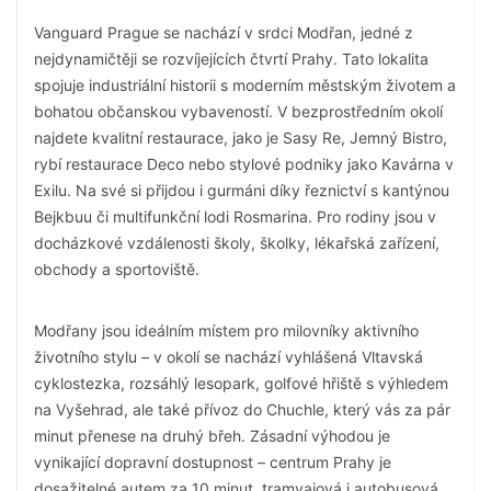
Vanguard Prague se nachází v srdci Modřan, jedné z
nejdynamičtěji se rozvíjejících čtvrtí Prahy. Tato lokalita
spojuje industriální historii s moderním městským životem a
bohatou občanskou vybaveností. V bezprostředním okolí
najdete kvalitní restaurace, jako je Sasy Re, Jemný Bistro,
rybí restaurace Deco nebo stylové podniky jako Kavárna v
Exilu. Na své si přijdou i gurmáni díky řeznictví s kantýnou
Bejkbuu či multifunkční lodi Rosmarina. Pro rodiny jsou v
docházkové vzdálenosti školy, školky, lékařská zařízení,
obchody a sportoviště.
Modřany jsou ideálním místem pro milovníky aktivního
životního stylu – v okolí se nachází vyhlášená Vltavská
cyklostezka, rozsáhlý lesopark, golfové hřiště s výhledem
na Vyšehrad, ale také přívoz do Chuchle, který vás za pár
minut přenese na druhý břeh. Zásadní výhodou je
vynikající dopravní dostupnost – centrum Prahy je
dosažitelné autem za 10 minut, tramvajová i autobusová