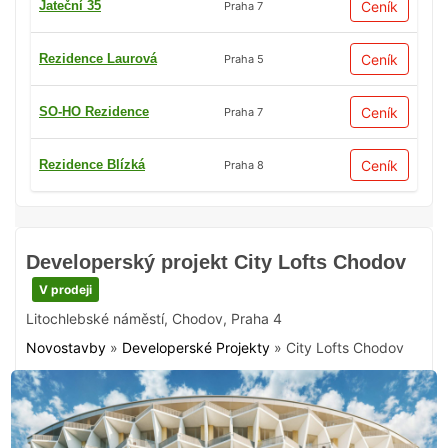
Jateční 35
Ceník
Praha 7
Rezidence Laurová
Ceník
Praha 5
SO-HO Rezidence
Ceník
Praha 7
Rezidence Blízká
Ceník
Praha 8
Developerský projekt City Lofts Chodov
V prodeji
Litochlebské náměstí
,
Chodov
,
Praha 4
Novostavby
»
Developerské Projekty
»
City Lofts Chodov