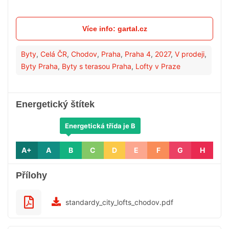
Více info: gartal.cz
Byty
,
Celá ČR
,
Chodov
,
Praha
,
Praha 4
,
2027
,
V prodeji
,
Byty Praha
,
Byty s terasou Praha
,
Lofty v Praze
Energetický štítek
Energetická třída je B
A+
A
B
C
D
E
F
G
H
Přílohy
standardy_city_lofts_chodov.pdf