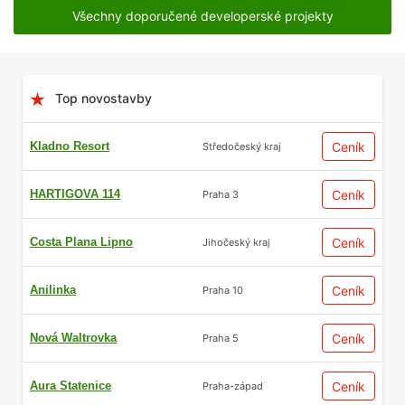
Všechny doporučené developerské projekty
Top novostavby
Kladno Resort
Ceník
Středočeský kraj
HARTIGOVA 114
Ceník
Praha 3
Costa Plana Lipno
Ceník
Jihočeský kraj
Anilinka
Ceník
Praha 10
Nová Waltrovka
Ceník
Praha 5
Aura Statenice
Ceník
Praha-západ