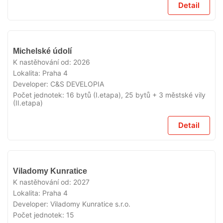
Detail
V
Michelské údolí
PRODEJI
K nastěhování od:
2026
Lokalita:
Praha 4
Developer:
C&S DEVELOPIA
Počet jednotek:
16 bytů (I.etapa), 25 bytů + 3 městské vily
(II.etapa)
Detail
V
Viladomy Kunratice
PRODEJI
K nastěhování od:
2027
Lokalita:
Praha 4
Developer:
Viladomy Kunratice s.r.o.
Počet jednotek:
15