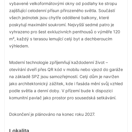
vybavené velkoformátovými okny od podlahy ke stropu
zajišťující celodenní přísun přirozeného světla. Součástí
všech jednotek jsou chytře oddělené balkony, které
poskytují maximální soukromí. Nejvyšší sedmé patro je
vyhrazeno pro šest exkluzivních penthousů o výměře 120
m², každý s terasou lemující celý byt a dechberoucím
výhledem.
Moderní technologie zpříjemňují každodenní život –
otevírání dveří přes QR kód v mobilu nebo vjezd do garáže
na základě SPZ jsou samozřejmostí. Celý dům je navržen
jako architektonický zážitek, kde i fasáda mění svůj vzhled
podle světla a denní doby. V přízemí bude k dispozici
komunitní pavlač jako prostor pro sousedská setkávání.
Dokončení je plánováno na konec roku 2027.
Lokalita