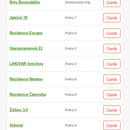
Byty Borovského
Ceník
Středočeský kraj
Jateční 35
Ceník
Praha 7
Rezidence Escape
Ceník
Praha 6
Staropramenná 21
Ceník
Praha 5
LIHOVAR Smíchov
Ceník
Praha 5
Rezidence Newton
Ceník
Praha 8
Rezidence Čámovka
Ceník
Praha 8
Žižkov 3.0
Ceník
Praha 3
Arboret
Ceník
Praha 4