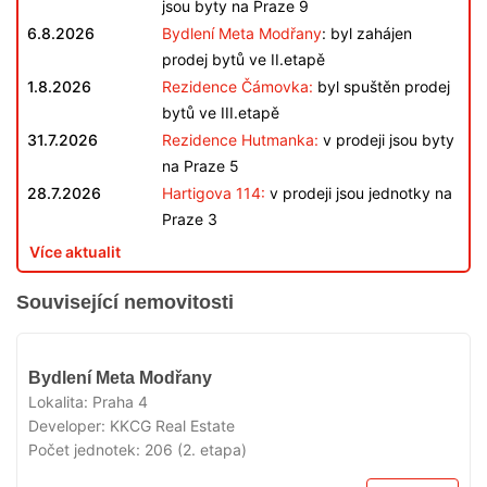
jsou byty na Praze 9
6.8.2026
Bydlení Meta Modřany
: byl zahájen
prodej bytů ve II.etapě
1.8.2026
Rezidence Čámovka:
byl spuštěn prodej
bytů ve III.etapě
31.7.2026
Rezidence Hutmanka:
v prodeji jsou byty
na Praze 5
28.7.2026
Hartigova 114:
v prodeji jsou jednotky na
Praze 3
Více aktualit
Související nemovitosti
V
Bydlení Meta Modřany
PRODEJI
Lokalita:
Praha 4
Developer:
KKCG Real Estate
Počet jednotek:
206 (2. etapa)