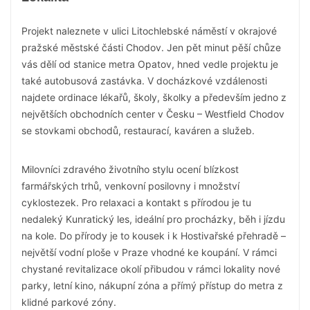
Projekt naleznete v ulici Litochlebské náměstí v okrajové
pražské městské části Chodov. Jen pět minut pěší chůze
vás dělí od stanice metra Opatov, hned vedle projektu je
také autobusová zastávka. V docházkové vzdálenosti
najdete ordinace lékařů, školy, školky a především jedno z
největších obchodních center v Česku – Westfield Chodov
se stovkami obchodů, restaurací, kaváren a služeb.
Milovníci zdravého životního stylu ocení blízkost
farmářských trhů, venkovní posilovny i množství
cyklostezek. Pro relaxaci a kontakt s přírodou je tu
nedaleký Kunratický les, ideální pro procházky, běh i jízdu
na kole. Do přírody je to kousek i k Hostivařské přehradě –
největší vodní ploše v Praze vhodné ke koupání. V rámci
chystané revitalizace okolí přibudou v rámci lokality nové
parky, letní kino, nákupní zóna a přímý přístup do metra z
klidné parkové zóny.