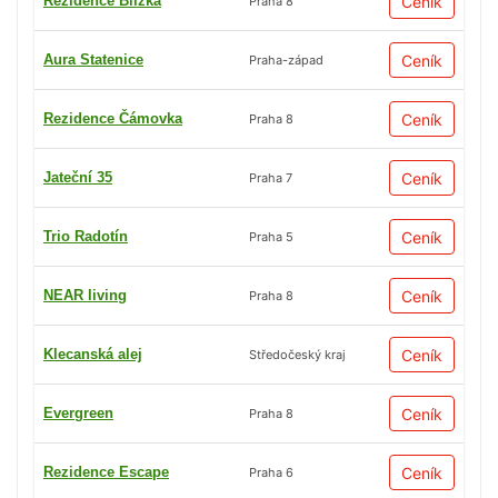
Rezidence Blízká
Ceník
Praha 8
Aura Statenice
Ceník
Praha-západ
Rezidence Čámovka
Ceník
Praha 8
Jateční 35
Ceník
Praha 7
Trio Radotín
Ceník
Praha 5
NEAR living
Ceník
Praha 8
Klecanská alej
Ceník
Středočeský kraj
Evergreen
Ceník
Praha 8
Rezidence Escape
Ceník
Praha 6