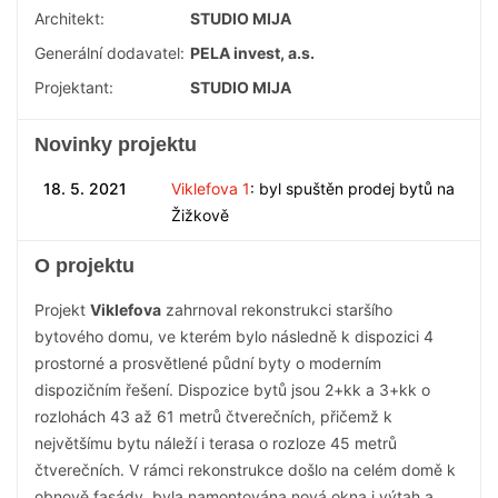
Architekt:
STUDIO MIJA
Generální dodavatel:
PELA invest, a.s.
Projektant:
STUDIO MIJA
Novinky projektu
18. 5. 2021
Viklefova 1
: byl spuštěn prodej bytů na
Žižkově
O projektu
Projekt
Viklefova
zahrnoval rekonstrukci staršího
bytového domu, ve kterém bylo následně k dispozici 4
prostorné a prosvětlené půdní byty o moderním
dispozičním řešení. Dispozice bytů jsou 2+kk a 3+kk o
rozlohách 43 až 61 metrů čtverečních, přičemž k
největšímu bytu náleží i terasa o rozloze 45 metrů
čtverečních. V rámci rekonstrukce došlo na celém domě k
obnově fasády, byla namontována nová okna i výtah a