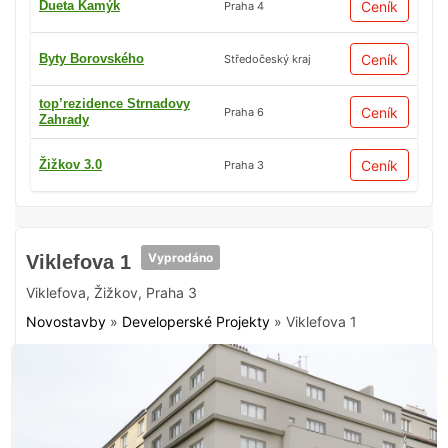
Dueta Kamýk
Ceník
Praha 4
Byty Borovského
Ceník
Středočeský kraj
top’rezidence Strnadovy
Ceník
Praha 6
Zahrady
Žižkov 3.0
Ceník
Praha 3
Vyprodáno
Viklefova 1
Viklefova
,
Žižkov
,
Praha 3
Novostavby
»
Developerské Projekty
»
Viklefova 1