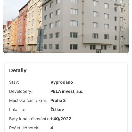
Detaily
Stav:
Vyprodáno
Developery:
PELA invest, a.s.
Městská část / kraj:
Praha 3
Lokalita:
Žižkov
Byty k nastěhování od:
4Q/2022
Počet jednotek:
4