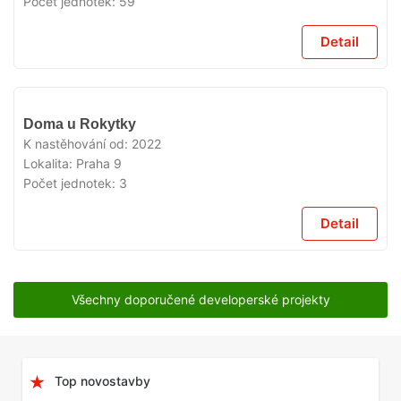
Počet jednotek:
59
Detail
VYPRODÁNO
Doma u Rokytky
K nastěhování od:
2022
Lokalita:
Praha 9
Počet jednotek:
3
Detail
Všechny doporučené developerské projekty
Top novostavby