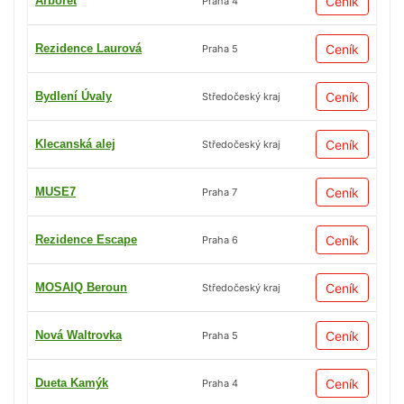
Arboret
Ceník
Praha 4
Rezidence Laurová
Ceník
Praha 5
Bydlení Úvaly
Ceník
Středočeský kraj
Klecanská alej
Ceník
Středočeský kraj
MUSE7
Ceník
Praha 7
Rezidence Escape
Ceník
Praha 6
MOSAIQ Beroun
Ceník
Středočeský kraj
Nová Waltrovka
Ceník
Praha 5
Dueta Kamýk
Ceník
Praha 4