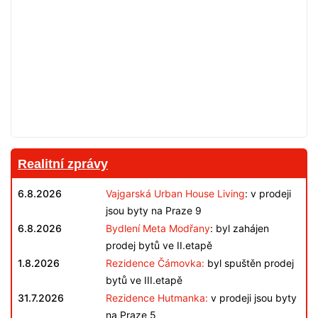
Realitní zprávy
6.8.2026
Vajgarská Urban House Living
: v prodeji
jsou byty na Praze 9
6.8.2026
Bydlení Meta Modřany
: byl zahájen
prodej bytů ve II.etapě
1.8.2026
Rezidence Čámovka:
byl spuštěn prodej
bytů ve III.etapě
31.7.2026
Rezidence Hutmanka:
v prodeji jsou byty
na Praze 5