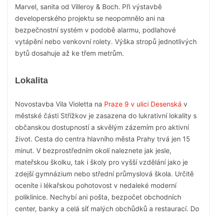
Marvel, sanita od Villeroy & Boch. Při výstavbě
developerského projektu se neopomnělo ani na
bezpečnostní systém v podobě alarmu, podlahové
vytápění nebo venkovní rolety. Výška stropů jednotlivých
bytů dosahuje až ke třem metrům.
Lokalita
Novostavba Vila Violetta na
Praze 9 v ulici Desenská
v
městské části Střížkov je zasazena do lukrativní lokality s
občanskou dostupností a skvělým zázemím pro aktivní
život. Cesta do centra hlavního města Prahy trvá jen 15
minut. V bezprostředním okolí naleznete jak jesle,
mateřskou školku, tak i školy pro vyšší vzdělání jako je
zdejší gymnázium nebo střední průmyslová škola. Určitě
oceníte i lékařskou pohotovost v nedaleké moderní
poliklinice. Nechybí ani pošta, bezpočet obchodních
center, banky a celá síť malých obchůdků a restaurací. Do