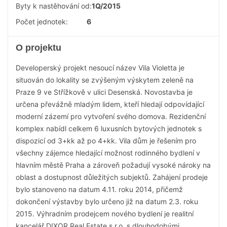
Byty k nastěhování od:
1Q/2015
Počet jednotek:
6
O projektu
Developerský projekt nesoucí název Vila Violetta je
situován do lokality se zvýšeným výskytem zeleně na
Praze 9 ve Střížkově v ulici Desenská. Novostavba je
určena převážně mladým lidem, kteří hledají odpovídající
moderní zázemí pro vytvoření svého domova. Rezidenční
komplex nabídl celkem 6 luxusních bytových jednotek s
dispozicí od 3+kk až po 4+kk. Vila dům je řešením pro
všechny zájemce hledající možnost rodinného bydlení v
hlavním městě Praha a zároveň požadují vysoké nároky na
oblast a dostupnost důležitých subjektů. Zahájení prodeje
bylo stanoveno na datum 4.11. roku 2014, přičemž
dokončení výstavby bylo určeno již na datum 2.3. roku
2015. Výhradním prodejcem nového bydlení je realitní
kancelář DIXOR Real Estate s.r.o. s dlouhodobými