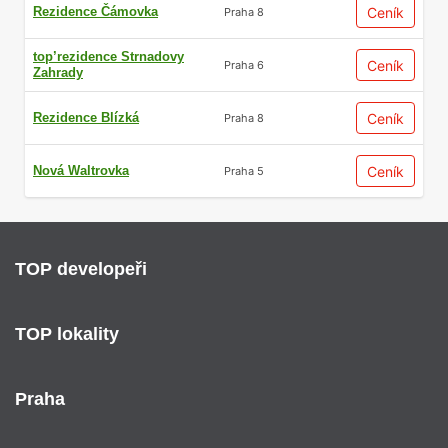
Rezidence Čámovka
Ceník
Praha 8
top’rezidence Strnadovy
Ceník
Praha 6
Zahrady
Rezidence Blízká
Ceník
Praha 8
Nová Waltrovka
Ceník
Praha 5
TOP developeři
TOP lokality
Praha