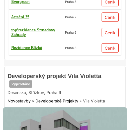
Evergreen
Ceník
Praha 8
Jateční 35
Ceník
Praha 7
top’rezidence Strnadovy
Ceník
Praha 6
Zahrady
Rezidence Blízká
Ceník
Praha 8
Developerský projekt Vila Violetta
Vyprodáno
Desenská
,
Střížkov
,
Praha 9
Novostavby
»
Developerské Projekty
»
Vila Violetta