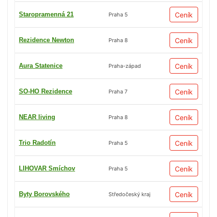
Staropramenná 21
Ceník
Praha 5
Rezidence Newton
Ceník
Praha 8
Aura Statenice
Ceník
Praha-západ
SO-HO Rezidence
Ceník
Praha 7
NEAR living
Ceník
Praha 8
Trio Radotín
Ceník
Praha 5
LIHOVAR Smíchov
Ceník
Praha 5
Byty Borovského
Ceník
Středočeský kraj