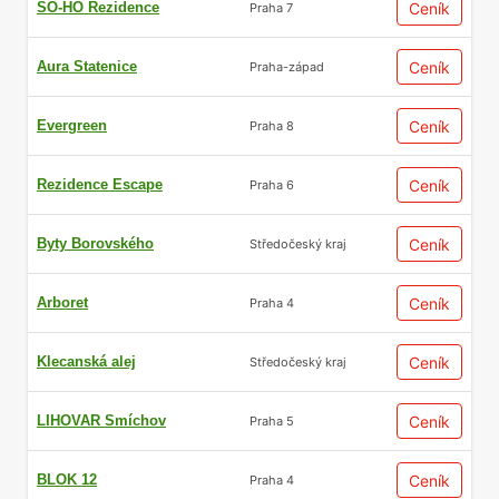
SO-HO Rezidence
Ceník
Praha 7
Aura Statenice
Ceník
Praha-západ
Evergreen
Ceník
Praha 8
Rezidence Escape
Ceník
Praha 6
Byty Borovského
Ceník
Středočeský kraj
Arboret
Ceník
Praha 4
Klecanská alej
Ceník
Středočeský kraj
LIHOVAR Smíchov
Ceník
Praha 5
BLOK 12
Ceník
Praha 4