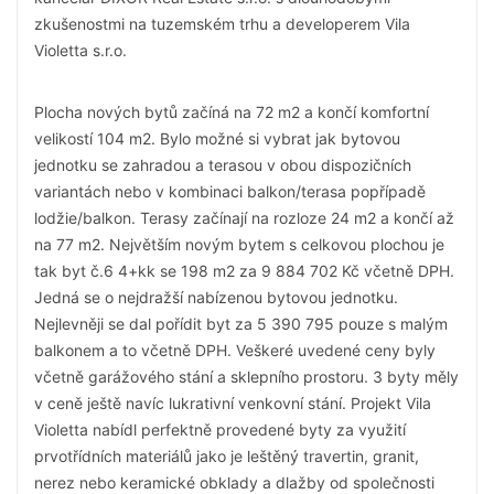
zkušenostmi na tuzemském trhu a developerem Vila
Violetta s.r.o.
Plocha nových bytů začíná na 72 m2 a končí komfortní
velikostí 104 m2. Bylo možné si vybrat jak bytovou
jednotku se zahradou a terasou v obou dispozičních
variantách nebo v kombinaci balkon/terasa popřípadě
lodžie/balkon. Terasy začínají na rozloze 24 m2 a končí až
na 77 m2. Největším novým bytem s celkovou plochou je
tak byt č.6 4+kk se 198 m2 za 9 884 702 Kč včetně DPH.
Jedná se o nejdražší nabízenou bytovou jednotku.
Nejlevněji se dal pořídit byt za 5 390 795 pouze s malým
balkonem a to včetně DPH. Veškeré uvedené ceny byly
včetně garážového stání a sklepního prostoru. 3 byty měly
v ceně ještě navíc lukrativní venkovní stání. Projekt Vila
Violetta nabídl perfektně provedené byty za využití
prvotřídních materiálů jako je leštěný travertin, granit,
nerez nebo keramické obklady a dlažby od společnosti