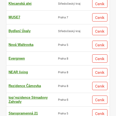
Klecanská alej
Ceník
Středočeský kraj
MUSE7
Ceník
Praha 7
Bydlení Úvaly
Ceník
Středočeský kraj
Nová Waltrovka
Ceník
Praha 5
Evergreen
Ceník
Praha 8
NEAR living
Ceník
Praha 8
Rezidence Čámovka
Ceník
Praha 8
top’rezidence Strnadovy
Ceník
Praha 6
Zahrady
Staropramenná 21
Ceník
Praha 5