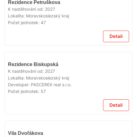
Rezidence Petruškova
PRODEJI
K nastěhování od:
2027
Lokalita:
Moravskoslezský kraj
Počet jednotek:
47
Detail
V
Rezidence Biskupská
PRODEJI
K nastěhování od:
2027
Lokalita:
Moravskoslezský kraj
Developer:
PASCEREX real s.r.o.
Počet jednotek:
57
Detail
V
Vila Dvořákova