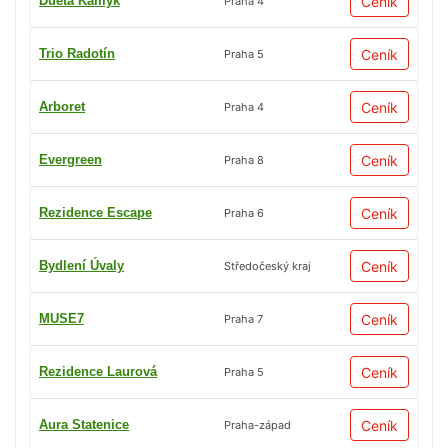
Dueta Kamýk
Ceník
Praha 4
Trio Radotín
Ceník
Praha 5
Arboret
Ceník
Praha 4
Evergreen
Ceník
Praha 8
Rezidence Escape
Ceník
Praha 6
Bydlení Úvaly
Ceník
Středočeský kraj
MUSE7
Ceník
Praha 7
Rezidence Laurová
Ceník
Praha 5
Aura Statenice
Ceník
Praha-západ