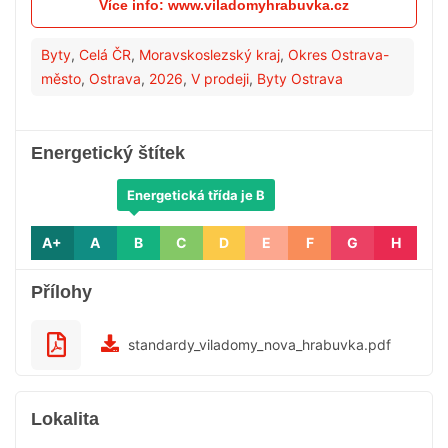
Více info: www.viladomyhrabuvka.cz
Byty
,
Celá ČR
,
Moravskoslezský kraj
,
Okres Ostrava-
město
,
Ostrava
,
2026
,
V prodeji
,
Byty Ostrava
Energetický štítek
Energetická třída je B
A+
A
B
C
D
E
F
G
H
Přílohy
standardy_viladomy_nova_hrabuvka.pdf
Lokalita