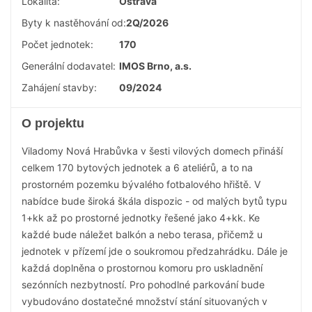
Lokalita:
Ostrava
Byty k nastěhování od:
2Q/2026
Počet jednotek:
170
Generální dodavatel:
IMOS Brno, a.s.
Zahájení stavby:
09/2024
O projektu
Viladomy Nová Hrabůvka v šesti vilových domech přináší
celkem 170 bytových jednotek a 6 ateliérů, a to na
prostorném pozemku bývalého fotbalového hřiště. V
nabídce bude široká škála dispozic - od malých bytů typu
1+kk až po prostorné jednotky řešené jako 4+kk. Ke
každé bude náležet balkón a nebo terasa, přičemž u
jednotek v přízemí jde o soukromou předzahrádku. Dále je
každá doplněna o prostornou komoru pro uskladnění
sezónních nezbytností. Pro pohodlné parkování bude
vybudováno dostatečné množství stání situovaných v