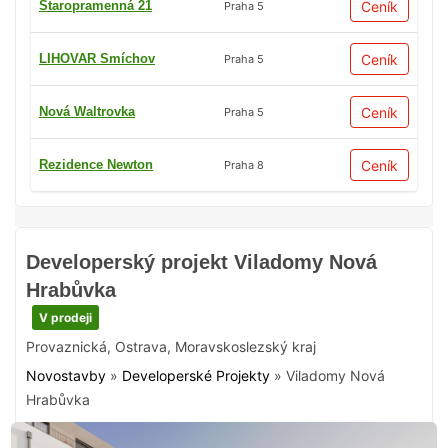
Staropramenná 21
Ceník
Praha 5
LIHOVAR Smíchov
Ceník
Praha 5
Nová Waltrovka
Ceník
Praha 5
Rezidence Newton
Ceník
Praha 8
Developerský projekt Viladomy Nová
Hrabůvka
V prodeji
Provaznická
,
Ostrava
,
Moravskoslezský kraj
Novostavby
»
Developerské Projekty
»
Viladomy Nová
Hrabůvka