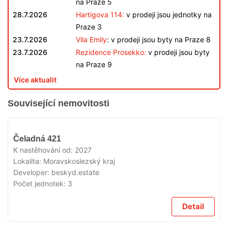
na Praze 5
28.7.2026
Hartigova 114:
v prodeji jsou jednotky na
Praze 3
23.7.2026
Vila Emily
: v prodeji jsou byty na Praze 8
23.7.2026
Rezidence Prosekko:
v prodeji jsou byty
na Praze 9
Více aktualit
Související nemovitosti
V
Čeladná 421
PRODEJI
K nastěhování od:
2027
Lokalita:
Moravskoslezský kraj
Developer:
beskyd.estate
Počet jednotek:
3
Detail