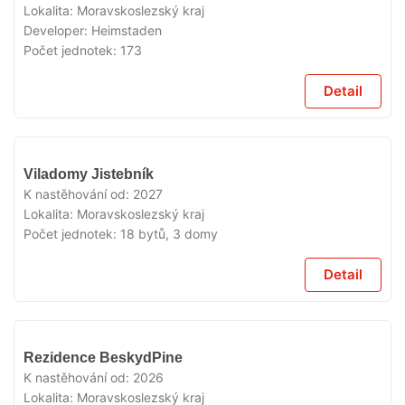
Lokalita:
Moravskoslezský kraj
Developer:
Heimstaden
Počet jednotek:
173
Detail
V
Viladomy Jistebník
PRODEJI
K nastěhování od:
2027
Lokalita:
Moravskoslezský kraj
Počet jednotek:
18 bytů, 3 domy
Detail
V
Rezidence BeskydPine
PRODEJI
K nastěhování od:
2026
Lokalita:
Moravskoslezský kraj