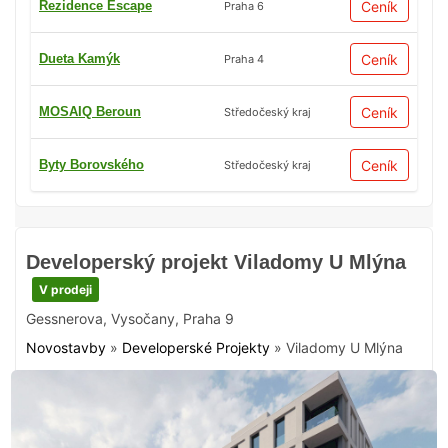
Rezidence Escape
Ceník
Praha 6
Dueta Kamýk
Ceník
Praha 4
MOSAIQ Beroun
Ceník
Středočeský kraj
Byty Borovského
Ceník
Středočeský kraj
Developerský projekt Viladomy U Mlýna
V prodeji
Gessnerova
,
Vysočany
,
Praha 9
Novostavby
»
Developerské Projekty
»
Viladomy U Mlýna