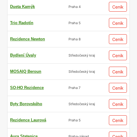
Dueta Kamýk
Ceník
Praha 4
Trio Radotín
Ceník
Praha 5
Rezidence Newton
Ceník
Praha 8
Bydlení Úvaly
Ceník
Středočeský kraj
MOSAIQ Beroun
Ceník
Středočeský kraj
SO-HO Rezidence
Ceník
Praha 7
Byty Borovského
Ceník
Středočeský kraj
Rezidence Laurová
Ceník
Praha 5
Aura Statenice
Ceník
Praha-západ