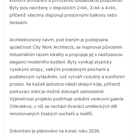
komorní atmosféru a přirozenou sousedskou pospolitost.
Byty jsou navrženy v dispozicích 2+kk, 3+kk a 4+kk,
přičemž všechny disponují prostornými balkony nebo
terasami.
Architektonický návrh, pod kterým je podepsána
společnost City Work Architects, se inspiroval původním
industriálním rázem lokality a propojuje jej s nadčasovou
elegancí moderního bydlení. Byty vynikají atypicky
vysokými stropy, velkými prosklenými plochami a
podlahovým vytápěním, což vytváří vzdušný a komfortní
prostor. Ke každé jednotce náleží sklepní kóje, přičemž
parkovací stání je možné dokoupit samostatně.
Výjimečnost projektu podtrhuje unikátní venkovní galerie
Odkolekce, v níž se nachází dvanáct uměleckých děl
renomovaných českých sochařů a malířů.
Dokončení je plánováno na konec roku 2026.