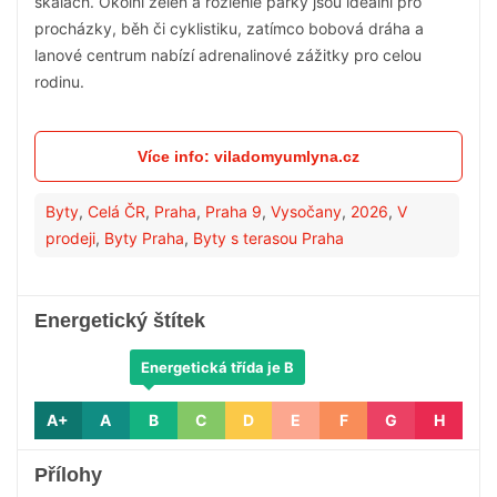
skalách. Okolní zeleň a rozlehlé parky jsou ideální pro
procházky, běh či cyklistiku, zatímco bobová dráha a
lanové centrum nabízí adrenalinové zážitky pro celou
rodinu.
Více info: viladomyumlyna.cz
Byty
,
Celá ČR
,
Praha
,
Praha 9
,
Vysočany
,
2026
,
V
prodeji
,
Byty Praha
,
Byty s terasou Praha
Energetický štítek
Energetická třída je B
A+
A
B
C
D
E
F
G
H
Přílohy