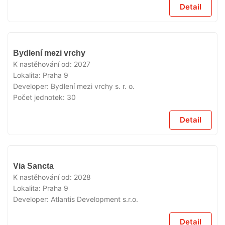
Detail
V
Bydlení mezi vrchy
PRODEJI
K nastěhování od:
2027
Lokalita:
Praha 9
Developer:
Bydlení mezi vrchy s. r. o.
Počet jednotek:
30
Detail
V
Via Sancta
PRODEJI
K nastěhování od:
2028
Lokalita:
Praha 9
Developer:
Atlantis Development s.r.o.
Detail