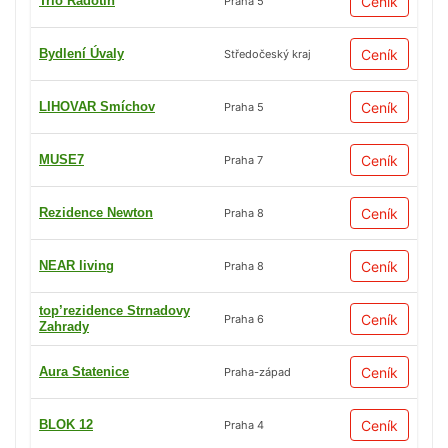
Trio Radotín
Ceník
Praha 5
Bydlení Úvaly
Ceník
Středočeský kraj
LIHOVAR Smíchov
Ceník
Praha 5
MUSE7
Ceník
Praha 7
Rezidence Newton
Ceník
Praha 8
NEAR living
Ceník
Praha 8
top’rezidence Strnadovy
Ceník
Praha 6
Zahrady
Aura Statenice
Ceník
Praha-západ
BLOK 12
Ceník
Praha 4