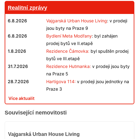
Realitní zprávy
6.8.2026
Vajgarská Urban House Living
: v prodeji
jsou byty na Praze 9
6.8.2026
Bydlení Meta Modřany
: byl zahájen
prodej bytů ve II.etapě
1.8.2026
Rezidence Čámovka:
byl spuštěn prodej
bytů ve III.etapě
31.7.2026
Rezidence Hutmanka:
v prodeji jsou byty
na Praze 5
28.7.2026
Hartigova 114:
v prodeji jsou jednotky na
Praze 3
Více aktualit
Související nemovitosti
V
Vajgarská Urban House Living