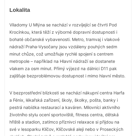
Lokalita
Viladomy U Mlýna se nachází v rozvíjející se čtvrti Pod
Krocínkou, která těží z výborné dopravní dostupnosti i
bohaté občanské vybavenosti. Metro, tramvaj i vlakové
nádraží Praha-Vysočany jsou vzdáleny pouhých sedm
minut chůze, což umožňuje rychlé spojení s centrem
metropole – například na Hlavní nádraží se dostanete
vlakem za osm minut. Přímý výjezd na dálnici D11 pak
zajišťuje bezproblémovou dostupnost i mimo hlavní město.
V bezprostřední blízkosti se nachází nákupní centra Harfa
a Fénix, lékařská zařízení, školy, školky, pošta, banky i
pestrá nabídka restaurací a kaváren. Milovníci aktivního
životního stylu ocení sportoviště, fitness centra, dětská
hřiště a stadion, zatímco příznivci relaxace si přijdou na
své v lesoparku Klíčov, Klíčovské aleji nebo v Proseckých