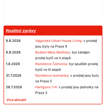
Realitní zprávy
6.8.2026
Vajgarská Urban House Living
: v prodeji
jsou byty na Praze 9
6.8.2026
Bydlení Meta Modřany
: byl zahájen
prodej bytů ve II.etapě
1.8.2026
Rezidence Čámovka:
byl spuštěn prodej
bytů ve III.etapě
31.7.2026
Rezidence Hutmanka:
v prodeji jsou byty
na Praze 5
28.7.2026
Hartigova 114:
v prodeji jsou jednotky na
Praze 3
Více aktualit