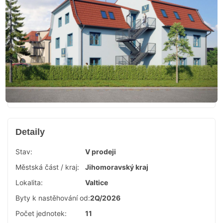
Detaily
Stav:
V prodeji
Městská část / kraj:
Jihomoravský kraj
Lokalita:
Valtice
Byty k nastěhování od:
2Q/2026
Počet jednotek:
11