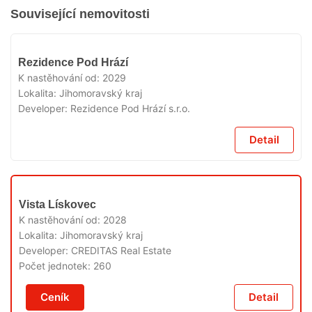
Související nemovitosti
V
Rezidence Pod Hrází
PRODEJI
K nastěhování od:
2029
Lokalita:
Jihomoravský kraj
Developer:
Rezidence Pod Hrází s.r.o.
Detail
V
Vista Lískovec
PRODEJI
K nastěhování od:
2028
Lokalita:
Jihomoravský kraj
Developer:
CREDITAS Real Estate
Počet jednotek:
260
Ceník
Detail