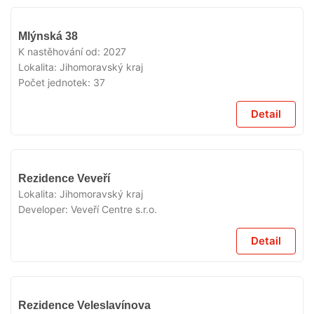
V
Mlýnská 38
PRODEJI
K nastěhování od:
2027
Lokalita:
Jihomoravský kraj
Počet jednotek:
37
Detail
V
Rezidence Veveří
PRODEJI
Lokalita:
Jihomoravský kraj
Developer:
Veveří Centre s.r.o.
Detail
V
Rezidence Veleslavínova