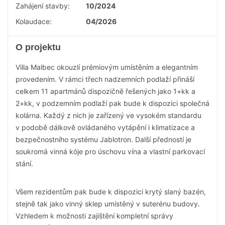
Zahájení stavby:
10/2024
Kolaudace:
04/2026
O projektu
Villa Malbec okouzlí prémiovým umístěním a elegantním
provedením. V rámci třech nadzemních podlaží přináší
celkem 11 apartmánů dispozičně řešených jako 1+kk a
2+kk, v podzemním podlaží pak bude k dispozici společná
kolárna. Každý z nich je zařízený ve vysokém standardu
v podobě dálkově ovládaného vytápění i klimatizace a
bezpečnostního systému Jablotron. Další předností je
soukromá vinná kóje pro úschovu vína a vlastní parkovací
stání.
Všem rezidentům pak bude k dispozici krytý slaný bazén,
stejně tak jako vinný sklep umístěný v suterénu budovy.
Vzhledem k možnosti zajištění kompletní správy