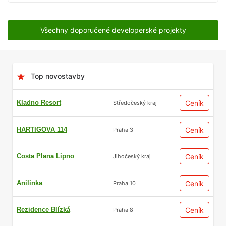
Všechny doporučené developerské projekty
Top novostavby
Kladno Resort
Ceník
Středočeský kraj
HARTIGOVA 114
Ceník
Praha 3
Costa Plana Lipno
Ceník
Jihočeský kraj
Anilinka
Ceník
Praha 10
Rezidence Blízká
Ceník
Praha 8