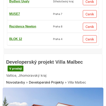
Bydlení Úvaly
Ceník
Středočeský kraj
MUSE7
Ceník
Praha 7
Rezidence Newton
Ceník
Praha 8
BLOK 12
Ceník
Praha 4
Developerský projekt Villa Malbec
V prodeji
Valtice
,
Jihomoravský kraj
Novostavby
»
Developerské Projekty
»
Villa Malbec