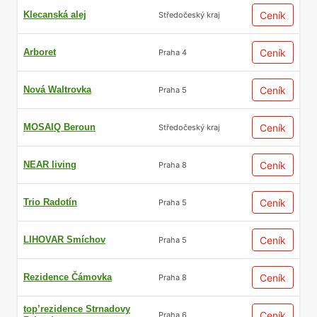
Klecanská alej
Ceník
Středočeský kraj
Arboret
Ceník
Praha 4
Nová Waltrovka
Ceník
Praha 5
MOSAIQ Beroun
Ceník
Středočeský kraj
NEAR living
Ceník
Praha 8
Trio Radotín
Ceník
Praha 5
LIHOVAR Smíchov
Ceník
Praha 5
Rezidence Čámovka
Ceník
Praha 8
top’rezidence Strnadovy
Ceník
Praha 6