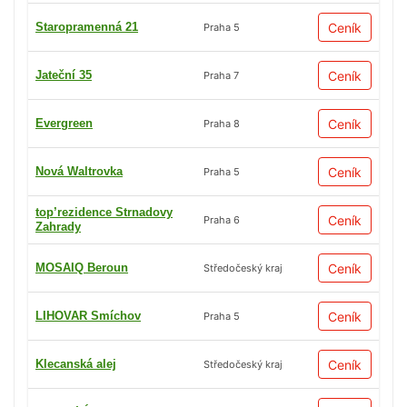
Staropramenná 21
Ceník
Praha 5
Jateční 35
Ceník
Praha 7
Evergreen
Ceník
Praha 8
Nová Waltrovka
Ceník
Praha 5
top’rezidence Strnadovy
Ceník
Praha 6
Zahrady
MOSAIQ Beroun
Ceník
Středočeský kraj
LIHOVAR Smíchov
Ceník
Praha 5
Klecanská alej
Ceník
Středočeský kraj