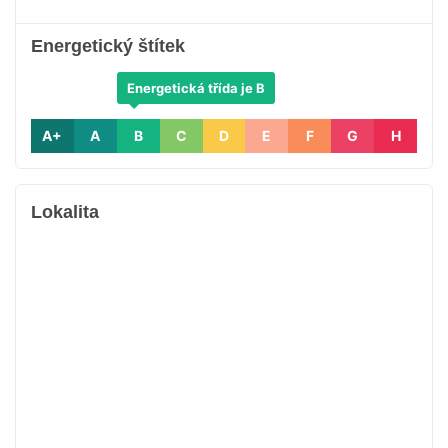
Energetický štítek
Energetická třída je B
A+
A
B
C
D
E
F
G
H
Lokalita