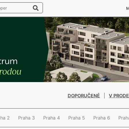
DOPORUČENÉ
V PRODE
aha 2
Praha 3
Praha 4
Praha 5
Praha 6
Prah