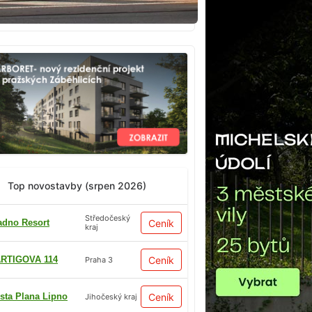
Top novostavby (srpen 2026)
Středočeský
adno Resort
Ceník
kraj
RTIGOVA 114
Ceník
Praha 3
sta Plana Lipno
Ceník
Jihočeský kraj