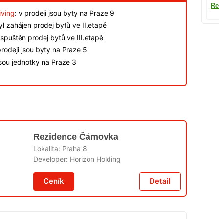
Re
iving
: v prodeji jsou byty na Praze 9
byl zahájen prodej bytů ve II.etapě
spuštěn prodej bytů ve III.etapě
rodeji jsou byty na Praze 5
jsou jednotky na Praze 3
Rezidence Čámovka
Lokalita:
Praha 8
Developer:
Horizon Holding
Ceník
Detail