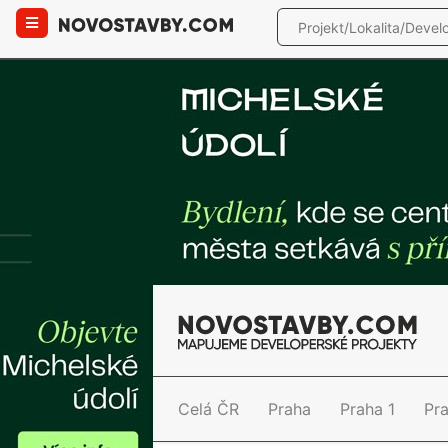
Celá ČR
Praha
Praha 1
Pr