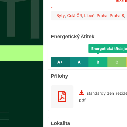
Více 
Byty
,
Celá ČR
,
Libeň
,
Praha
,
Praha 8
,
Energetický štítek
Energetická třída je
A+
A
B
C
Přílohy
standardy_zen_rezid
pdf
Lokalita