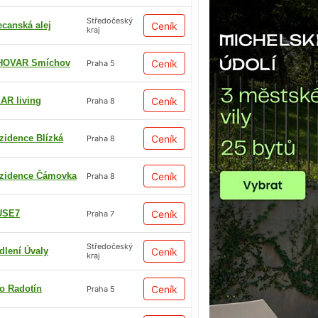
Středočeský
ecanská alej
Ceník
kraj
HOVAR Smíchov
Ceník
Praha 5
AR living
Ceník
Praha 8
zidence Blízká
Ceník
Praha 8
zidence Čámovka
Ceník
Praha 8
USE7
Ceník
Praha 7
Středočeský
dlení Úvaly
Ceník
kraj
io Radotín
Ceník
Praha 5