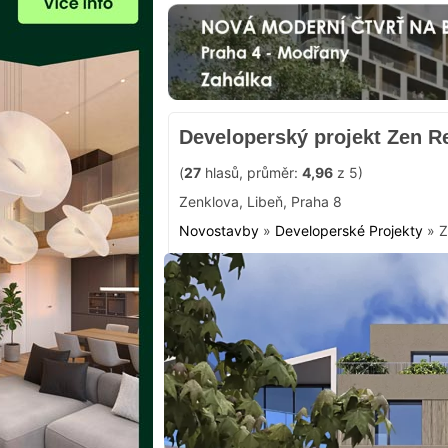
Developerský projekt Zen R
(
27
hlasů, průměr:
4,96
z 5)
Zenklova
,
Libeň
,
Praha 8
Novostavby
»
Developerské Projekty
»
Z