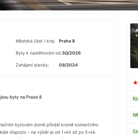
Městská část / kraj:
Praha 8
Byty k nastěhování od:
3Q/2026
Zahájení stavby:
09/2024
i jsou byty na Praze 8
Kl
HA
dlažním bytovém domě přináší kromě komerčního
Co
kále dispozic – na výběr je od 1+kk až po 5+kk.