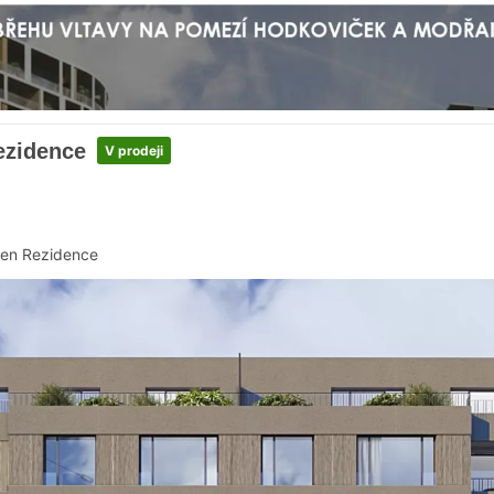
ezidence
V prodeji
en Rezidence