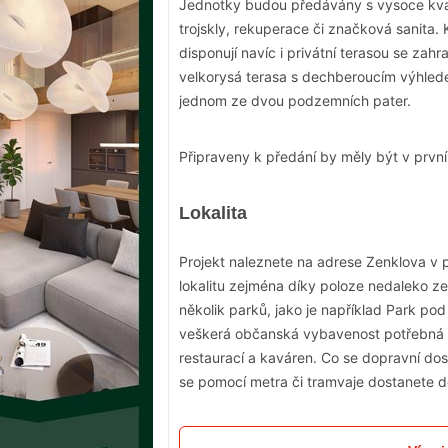
Jednotky budou předávány s vysoce kvalit
trojskly, rekuperace či značková sanita.
disponují navíc i privátní terasou se za
velkorysá terasa s dechberoucím výhled
jednom ze dvou podzemních pater.
Připraveny k předání by měly být v první
Lokalita
Projekt naleznete na adrese Zenklova v p
lokalitu zejména díky poloze nedaleko ze
několik parků, jako je například Park p
veškerá občanská vybavenost potřebná 
restaurací a kaváren. Co se dopravní dost
se pomocí metra či tramvaje dostanete d