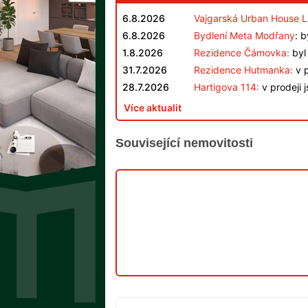
6.8.2026
Vajgarská Urban House L
6.8.2026
Bydlení Meta Modřany
: 
1.8.2026
Rezidence Čámovka:
byl 
31.7.2026
Rezidence Hutmanka:
v p
28.7.2026
Hartigova 114:
v prodeji 
Více aktualit
Související nemovitosti
V
PRODEJI