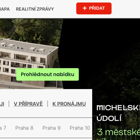
PŘIDAT
MAPA
REALITNÍ ZPRÁVY
JI
V PŘÍPRAVĚ
K PRONÁJMU
a 7
Praha 8
Praha 9
Praha 10