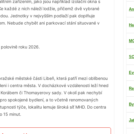
ním zařízením, jako jsou například izolační okna s
 Ke každé z nich náleží lodžie, přičemž dvě vybrané
An
hradou. Jednotky v nejvyšším podlaží pak doplňuje
em. Nebude chybět ani parkovací stání situované v
Ha
MO
 polovině roku 2026.
SO
Ev
ražské městské části Libeň, která patří mezi oblíbenou
leni i centra města. V docházkové vzdálenosti leží hned
Re
od Korábem či Thomayerovy sady. V okolí pak nechybí
pro spokojené bydlení, a to včetně renomovaných
By
upnosti týče, lokalitu lemuje široká síť MHD. Do centra
o 15 minut.
Ja