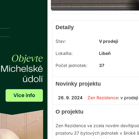
Detaily
Stav:
V prodeji
Lokalita:
Libeň
Počet jednotek:
37
Novinky projektu
26. 9. 2024
Zen Rezidence
: v prodej
O projektu
Zen Rezidence ve zcela novém devítipo
prostoru 37 bytových jednotek v široké š