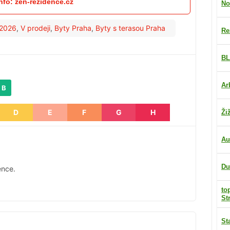
info: zen-rezidence.cz
No
2026
,
V prodeji
,
Byty Praha
,
Byty s terasou Praha
Re
BL
Ar
 B
D
E
F
G
H
Ži
Au
Du
ence.
to
St
St