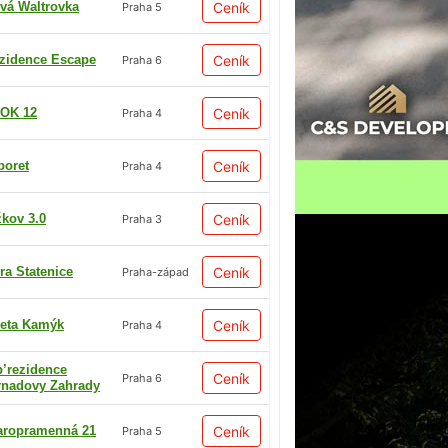
vá Waltrovka
Ceník
Praha 5
zidence Escape
Ceník
Praha 6
OK 12
Ceník
Praha 4
boret
Ceník
Praha 4
žkov 3.0
Ceník
Praha 3
ra Statenice
Ceník
Praha-západ
eta Kamýk
Ceník
Praha 4
p’rezidence
Ceník
Praha 6
rnadovy Zahrady
aropramenná 21
Ceník
Praha 5