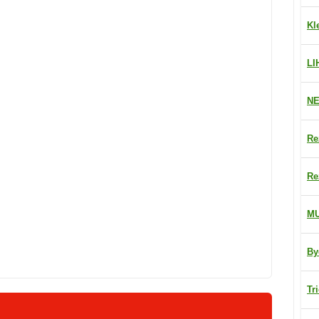
Kl
LI
NE
Re
Re
M
By
Tr