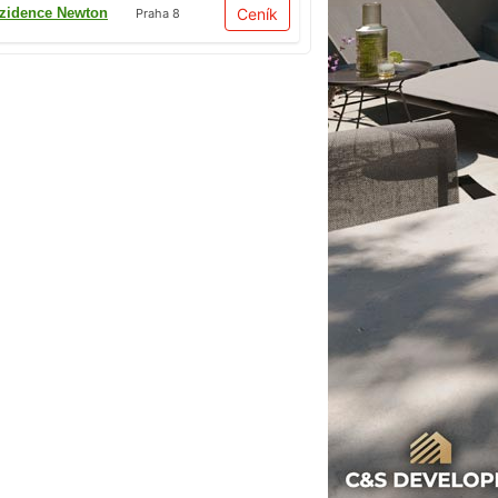
zidence Newton
Ceník
Praha 8